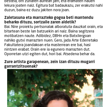
bestela, orri zuriaren aurrean jarri, eta eramaten nauen
lekura joaten naiz. Egitura bat badaukazu, zer erakutsi nahi
duzun, baina ez duzu jakiten nora joan.
Zaletasuna eta marrazteko gogoa beti mantendu
beharko dituzu, sortzaile zaren aldetik?
Bai. Nire proiektu pertsonalak alboratuta dauzkat orain, eta
bitartean beste lan batzuekin ari naiz. Baina segitzera
motibatzen naute. Adibidez, DBHn eta Batxilergoan
nahiko gutxi marrazten nuen. Gero, jada Arte Ederretako
Fakultatera joandakoan eta masterrean ere bai, hasi
nintzen erabat. Orain ere ia egunero marrazten dut.
Oporretan utzi egiten dut, hori bai. Atsedena behar da.
Zure artista garapenean, zein izan dituzu mugarri
garrantzitsuenak?