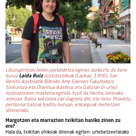
Liburugintzan lehen partaidetza eginez aurkeztu du bere
burua
Laida Ruiz
ilustratzaileak (Lazkao, 1996). San
Benito ikastolatik Bilboko Arte Ederren Fakultatera
Sorkuntza eta Diseinua ikastera, eta Galizian bi urtez
ilustrazioaren masterra eginda itzuli da herrira, lanerako
asmoan. Baina sektorea zail dagoela dio, eta txiro. Proiektu
pertsonal batzuk baditu buruan, enkarguak mehetzen
direnerako.
Margotzen eta marrazten txikitan hasiko zinen zu
ere?
Hala da, txikitan ohikoak direnak egiten: urtebetzeetarako