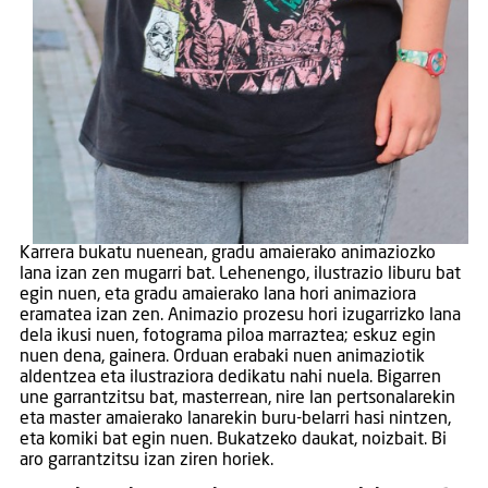
Karrera bukatu nuenean, gradu amaierako animaziozko
lana izan zen mugarri bat. Lehenengo, ilustrazio liburu bat
egin nuen, eta gradu amaierako lana hori animaziora
eramatea izan zen. Animazio prozesu hori izugarrizko lana
dela ikusi nuen, fotograma piloa marraztea; eskuz egin
nuen dena, gainera. Orduan erabaki nuen animaziotik
aldentzea eta ilustraziora dedikatu nahi nuela. Bigarren
une garrantzitsu bat, masterrean, nire lan pertsonalarekin
eta master amaierako lanarekin buru-belarri hasi nintzen,
eta komiki bat egin nuen. Bukatzeko daukat, noizbait. Bi
aro garrantzitsu izan ziren horiek.