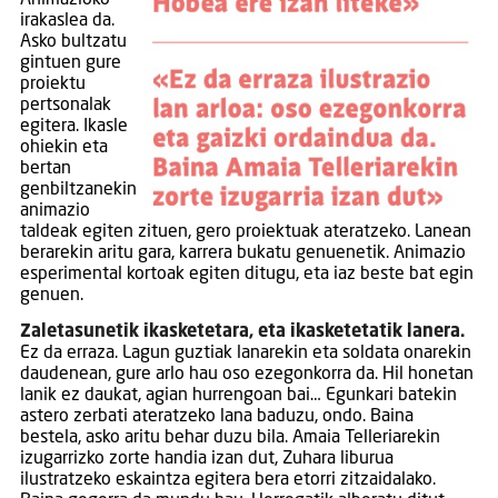
Animazioko
irakaslea da.
Asko bultzatu
gintuen gure
proiektu
pertsonalak
egitera. Ikasle
ohiekin eta
bertan
genbiltzanekin
animazio
taldeak egiten zituen, gero proiektuak ateratzeko. Lanean
berarekin aritu gara, karrera bukatu genuenetik. Animazio
esperimental kortoak egiten ditugu, eta iaz beste bat egin
genuen.
Zaletasunetik ikasketetara, eta ikasketetatik lanera.
Ez da erraza. Lagun guztiak lanarekin eta soldata onarekin
daudenean, gure arlo hau oso ezegonkorra da. Hil honetan
lanik ez daukat, agian hurrengoan bai… Egunkari batekin
astero zerbati ateratzeko lana baduzu, ondo. Baina
bestela, asko aritu behar duzu bila. Amaia Telleriarekin
izugarrizko zorte handia izan dut, Zuhara liburua
ilustratzeko eskaintza egitera bera etorri zitzaidalako.