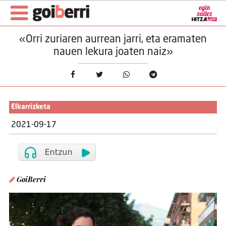
«Orri zuriaren aurrean jarri, eta eramaten
nauen lekura joaten naiz»
Elkarrizketa
2021-09-17
GoiBerri