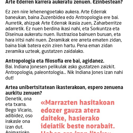
Arte Ederren karrera aukeratu zenuen. Ezinbestean?
Ez zen nire lehenengoetako aukera. Arte Ederrak
baneukan, baina Zuzenbidea edo Antropologia ere bai.
Aurretik, ahizpak Arte Ederrak ikasia zuen, Zaharberritze
adarretik. Ez nuen berdina ikasi nahi, eta Sorkuntza eta
Diseinua aukeratu nuen. Ilustrazioa bainuen buruan, eta
hara iritsi nahi nuen. Zeramikak ere arreta ematen zidan,
baina biak batera ezin ziren hartu. Pena eman zidan
zeramika uzteak, gustatzen zaidalako.
Antropologia eta filosofia ere bai, agidanez.
Bai. Indiana Jonesen pelikulak asko gustatzen zaizkit.
Antropologia, paleontologia… Nik Indiana Jones izan nahi
dut!
Artea unibertsitatean ikasterakoan, espero zenuena
aurkitu zenuen?
Denetik, ona
eta txarra.
Bego Vicario,
adibidez, oso
irakasle ona
izan dut.