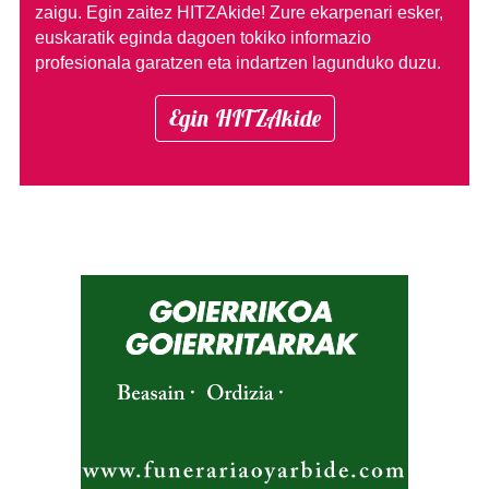
zaigu. Egin zaitez HITZAkide!
Zure ekarpenari esker,
euskaratik eginda dagoen tokiko informazio
profesionala garatzen eta indartzen lagunduko duzu.
Egin HITZAkide