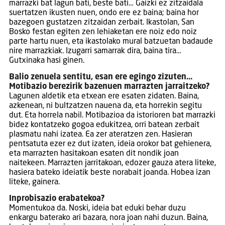
marrazki bat lagun bati, beste bati… Gaizki ez zitzaidala
suertatzen ikusten nuen, ondo ere ez baina; baina hor
bazegoen gustatzen zitzaidan zerbait. Ikastolan, San
Bosko festan egiten zen lehiaketan ere noiz edo noiz
parte hartu nuen, eta ikastolako mural batzuetan badaude
nire marrazkiak. Izugarri samarrak dira, baina tira…
Gutxinaka hasi ginen.
Balio zenuela sentitu, esan ere egingo zizuten…
Motibazio berezirik bazenuen marrazten jarraitzeko?
Lagunen aldetik eta etxean ere esaten zidaten. Baina,
azkenean, ni bultzatzen nauena da, eta horrekin segitu
dut. Eta horrela nabil. Motibazioa da istorioren bat marrazki
bidez kontatzeko gogoa edukitzea, orri batean zerbait
plasmatu nahi izatea. Ea zer ateratzen zen. Hasieran
pentsatuta ezer ez dut izaten, ideia orokor bat gehienera,
eta marrazten hasitakoan esaten dit nondik joan
naitekeen. Marrazten jarritakoan, edozer gauza atera liteke,
hasiera bateko ideiatik beste norabait joanda. Hobea izan
liteke, gainera.
Inprobisazio erabatekoa?
Momentukoa da. Noski, ideia bat eduki behar duzu
enkargu baterako ari bazara, nora joan nahi duzun. Baina,