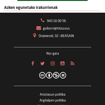
Azken egunetako irakurrienak
943 16 00 56
goiberri@hitza.eus
Oriamendi, 32 – BEASAIN
Nor gara
Aniztasun politika
Argitalpen politika