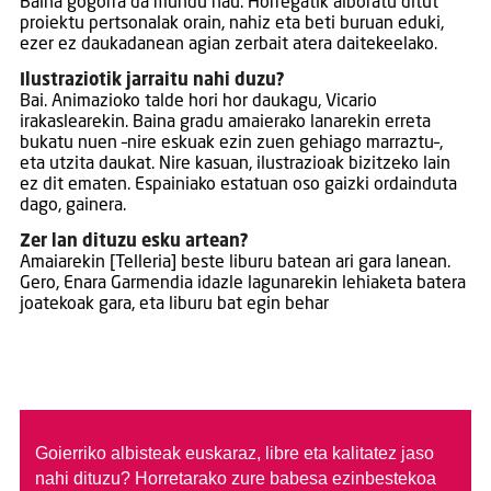
Baina gogorra da mundu hau. Horregatik alboratu ditut
proiektu pertsonalak orain, nahiz eta beti buruan eduki,
ezer ez daukadanean agian zerbait atera daitekeelako.
Ilustraziotik jarraitu nahi duzu?
Bai. Animazioko talde hori hor daukagu, Vicario
irakaslearekin. Baina gradu amaierako lanarekin erreta
bukatu nuen –nire eskuak ezin zuen gehiago marraztu–,
eta utzita daukat. Nire kasuan, ilustrazioak bizitzeko lain
ez dit ematen. Espainiako estatuan oso gaizki ordainduta
dago, gainera.
Zer lan dituzu esku artean?
Amaiarekin [Telleria] beste liburu batean ari gara lanean.
Gero, Enara Garmendia idazle lagunarekin lehiaketa batera
joatekoak gara, eta liburu bat egin behar
Goierriko albisteak euskaraz, libre eta kalitatez jaso
nahi dituzu?
Horretarako zure babesa ezinbestekoa