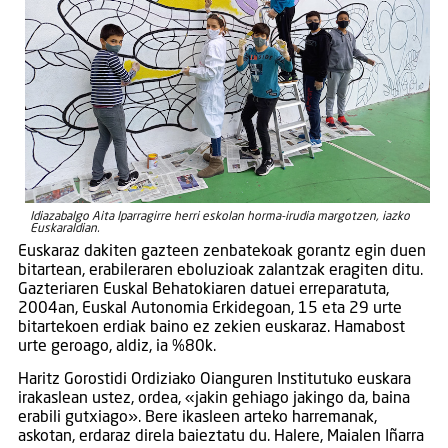
Idiazabalgo Aita Iparragirre herri eskolan horma-irudia margotzen, iazko
Euskaraldian.
Euskaraz dakiten gazteen zenbatekoak gorantz egin duen
bitartean, erabileraren eboluzioak zalantzak eragiten ditu.
Gazteriaren Euskal Behatokiaren datuei erreparatuta,
2004an, Euskal Autonomia Erkidegoan, 15 eta 29 urte
bitartekoen erdiak baino ez zekien euskaraz. Hamabost
urte geroago, aldiz, ia %80k.
Haritz Gorostidi Ordiziako Oianguren Institutuko euskara
irakaslean ustez, ordea, «jakin gehiago jakingo da, baina
erabili gutxiago». Bere ikasleen arteko harremanak,
askotan, erdaraz direla baieztatu du. Halere, Maialen Iñarra