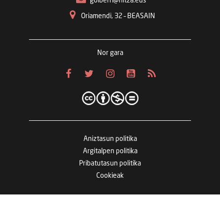
goiberri@hitza.eus
Oriamendi, 32 – BEASAIN
Nor gara
Aniztasun politika
Argitalpen politika
Pribatutasun politika
Cookieak