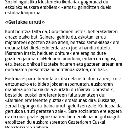
Soziolinguistika Klusterreko ikerlariak gogorarazi du
eskolako euskara erabilerak «erraz» gainditzen duela
eskolaz kanpokoa.
«Gertukoa urruti»
Kontzientzia falta da, Gorostidiren ustez, beherakadaren
arrazoietako bat. Gainera, gehitu du, askotan, errua
migranteei egozten zaien arren, bertako seme-alabak ere
erdaraz bizi direla edo erdarazko joera handia dutela.
Iñarraren iritziz, helduen ohiturek ere eragina dute
gazteen jarreran: «Helduen munduan, erdara da nagusi,
eta, beraz, ohikoa litzateke haurren eta gazteen artean ere
euskararen presentzia minoritarioa izatea, oro har».
Euskara esparru berrietara iritsi dela uste duen arren, ikus-
entzunezko eta bideo jokoen esparruetan, euskararen
erabilera oso txikia dela ziurtatu du Iñarrak. Gorostidik,
bestalde, euskal erreferenteen falta sumatzen du:
«Beraien erreferente guztiak erdaldunak dira. Euskaraz,
zerbait egongo da, baina urruti gelditzen zaie. Kuriosoa da,
gertukoa urruti geratzen zaie». Sare sozialetan ere egoera
ez da ona: gazte gipuzkoarren laurdenak baino gutxiagok
erabiltzen du euskara sareetan Gazteriaren Euskal