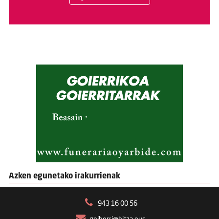
Azken egunetako irakurrienak
943 16 00 56