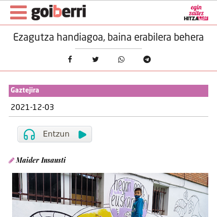
Ezagutza handiagoa, baina erabilera behera
Gaztejira
2021-12-03
Maider Insausti