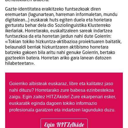
Behatokiaren arabera.
Gazte-identitatea eraikitzeko funtsezkoak diren
eremuetan (lagunartean, harreman informaletan, mundu
digitalean…) euskarak huts egiten duela eta horietara
gerturatu behar dela dio Soziolinguistika Klusterreko
ikerlariak. Horretarako, euskaltzaleen sareak indartzea
funtsezkoa da eta horretan jardun nahi dute Goierrin:
«Tokian tokiko hizkuntza-aktibazioa proiektuaren baitatik,
belaunaldi berriak hizkuntzaren aktibismo horretara
batzeko gakoen bila aritu nahi genuke Goierrin, bertako
gazteekin batera. Horretan ariko gara lanean datozen
hilabeteetan».
Goierriko albisteak euskaraz, libre eta kalitatez jaso
nahi dituzu?
Horretarako zure babesa ezinbestekoa
zaigu. Egin zaitez HITZAkide!
Zure ekarpenari esker,
euskaratik eginda dagoen tokiko informazio
profesionala garatzen eta indartzen lagunduko duzu.
Egin HITZAkide