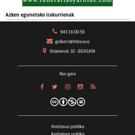
Azken egunetako irakurrienak
943 16 00 56
goiberri@hitza.eus
Oriamendi, 32 – BEASAIN
Nor gara
Aniztasun politika
Argitalpen politika