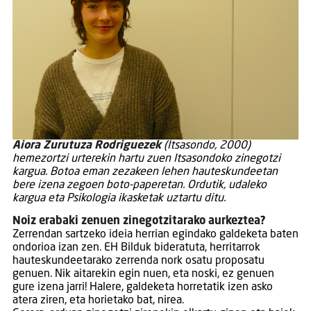
Aiora Zurutuza Rodriguezek
(Itsasondo, 2000)
hemezortzi urterekin hartu zuen Itsasondoko zinegotzi
kargua. Botoa eman zezakeen lehen hauteskundeetan
bere izena zegoen boto-paperetan. Ordutik, udaleko
kargua eta Psikologia ikasketak uztartu ditu.
Noiz erabaki zenuen zinegotzitarako aurkeztea?
Zerrendan sartzeko ideia herrian egindako galdeketa baten
ondorioa izan zen. EH Bilduk bideratuta, herritarrok
hauteskundeetarako zerrenda nork osatu proposatu
genuen. Nik aitarekin egin nuen, eta noski, ez genuen
gure izena jarri! Halere, galdeketa horretatik izen asko
atera ziren, eta horietako bat, nirea.