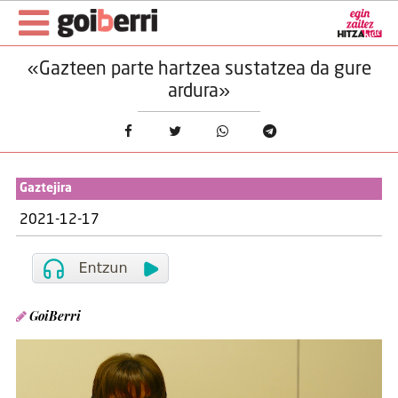
«Gazteen parte hartzea sustatzea da gure
ardura»
Gaztejira
2021-12-17
GoiBerri