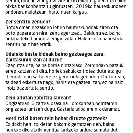
Gerora, orduan zinegotzi zirenekin elkartu ginen eta haiek
pixka bat konbentzitu gintuzten. 2019ko hauteskundeen
ondoren, maiatzean, hartu nuen kargua.
Zer sentitu zenuen?
Botoa eman nezakeen lehen hauteskundeak ziren eta
boto-paperetan nire izena agertzea… Beldurra ez, baina
nolabaiteko harridura eragin zidan. Halere, oso babestuta
sentitu naiz hasieratik.
Udaleko beste kideak baino gazteagoa zara.
Zailtasunik izan al duzu?
Ezagutza eza, baina berria nintzelako. Zerrendako batzuk
errepikatzen ari dira, horiek sekulako trotea dute eta gu
[berriak] non sartu ere ez genekiela geunden. Orokorrean,
taldeari eskertuta nago, nahiz eta gaztea izan, ez bainaiz
inoiz baztertuta sentitu.
Zein arlotan zabiltza lanean?
Ongizatean. Gizartea, osasuna… orokorrean herritarren
ongizatea lantzen dugu. Gazteria arloa ere nik daramat.
Herri txiki baten zein behar dituzte gazteek?
Ez dakit herri txikietan bakarrik gertatzen den, baina
herriarekiko atxikimendua lantzeko ardura sumatu dut.