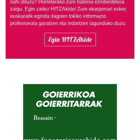
nahi dituzu?
Horretarako zure babesa ezinbestekoa
zaigu. Egin zaitez HITZAkide!
Zure ekarpenari esker,
euskaratik eginda dagoen tokiko informazio
profesionala garatzen eta indartzen lagunduko duzu.
Egin HITZAkide