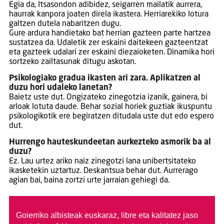
Egia da, Itsasondon adibidez, seigarren mailatik aurrera,
haurrak kanpora joaten direla ikastera. Herriarekiko lotura
galtzen dutela nabaritzen dugu.
Gure ardura handietako bat herrian gazteen parte hartzea
sustatzea da. Udaletik zer eskaini daitekeen gazteentzat
eta gazteek udalari zer eskaini diezaioketen. Dinamika hori
sortzeko zailtasunak ditugu askotan.
Psikologiako gradua ikasten ari zara. Aplikatzen al
duzu hori udaleko lanetan?
Baietz uste dut. Ongizateko zinegotzia izanik, gainera, bi
arloak lotuta daude. Behar sozial horiek guztiak ikuspuntu
psikologikotik ere begiratzen ditudala uste dut edo espero
dut.
Hurrengo hauteskundeetan aurkezteko asmorik ba al
duzu?
Ez. Lau urtez ariko naiz zinegotzi lana unibertsitateko
ikasketekin uztartuz. Deskantsua behar dut. Aurrerago
agian bai, baina zortzi urte jarraian gehiegi da.
Goierriko albisteak euskaraz, libre eta kalitatez jaso