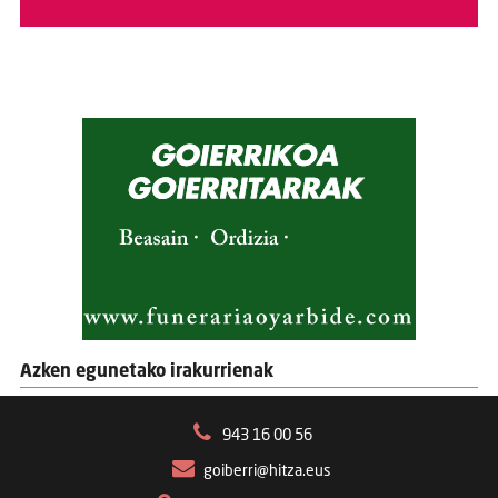
Azken egunetako irakurrienak
943 16 00 56
goiberri@hitza.eus