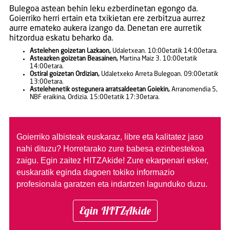
Bulegoa astean behin leku ezberdinetan egongo da.
Goierriko herri ertain eta txikietan ere zerbitzua aurrez
aurre emateko aukera izango da. Denetan ere aurretik
hitzordua eskatu beharko da.
Astelehen goizetan Lazkaon,
Udaletxean. 10:00etatik 14:00etara.
Asteazken goizetan Beasainen,
Martina Maiz 3. 10:00etatik
14:00etara.
Ostiral goizetan Ordizian,
Udaletxeko Arreta Bulegoan. 09:00etatik
13:00etara.
Astelehenetik ostegunera arratsaldeetan Goiekin,
Arranomendia 5,
NBF eraikina, Ordizia. 15:00etatik 17:30etara.
Goierriko albisteak euskaraz, libre eta kalitatez jaso
nahi dituzu?
Horretarako zure babesa ezinbestekoa
zaigu. Egin zaitez HITZAkide!
Zure ekarpenari esker,
euskaratik eginda dagoen tokiko informazio
profesionala garatzen eta indartzen lagunduko duzu.
Egin HITZAkide