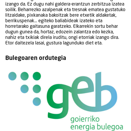
izango da. Ez dugu nahi galdera-erantzun zerbitzua izatea
soilik. Beharrezko azalpenak eta tresnak ematea gustatuko
litzaidake, pixkanaka bakoitzak bere etxetik aldaketak,
berrikuspenak… egiteko baliabideak izateko eta
horretarako gaitasuna garatzeko. Elkarrekin sortu behar
dugun gunea da, hortaz, edozein zalantza edo kezka,
nahiz eta txikiak direla iruditu, ongi etorriak izango dira.
Etor daitezela lasai, gustura lagunduko diet eta.
Bulegoaren ordutegia