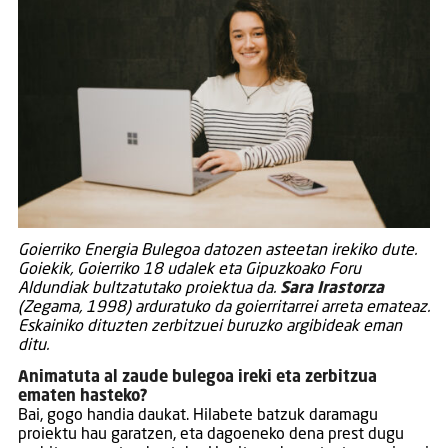
Goierriko Energia Bulegoa datozen asteetan irekiko dute.
Goiekik, Goierriko 18 udalek eta Gipuzkoako Foru
Aldundiak bultzatutako proiektua da.
Sara Irastorza
(Zegama, 1998) arduratuko da goierritarrei arreta emateaz.
Eskainiko dituzten zerbitzuei buruzko argibideak eman
ditu.
Animatuta al zaude bulegoa ireki eta zerbitzua
ematen hasteko?
Bai, gogo handia daukat. Hilabete batzuk daramagu
proiektu hau garatzen, eta dagoeneko dena prest dugu