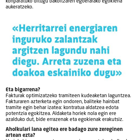
konparatuko ditugu bakoitzaren egoerarako egokiena
aukeratzeko.
Eta bigarrena?
Fakturak optimizatzeko tramiteen kudeaketan laguntzea.
Fakturaren azterketa egin ondoren, baliteke hainbat
tramite egin behar izatea: kontratua aldatzea edota
potentzia egokitzea. Aldaketa horiek nola egin ere
azalduko dut, bide errazenak eta egokienak erakutsiz.
Aholkulari lana egitea ere badago zure zereginen
artean ezta?