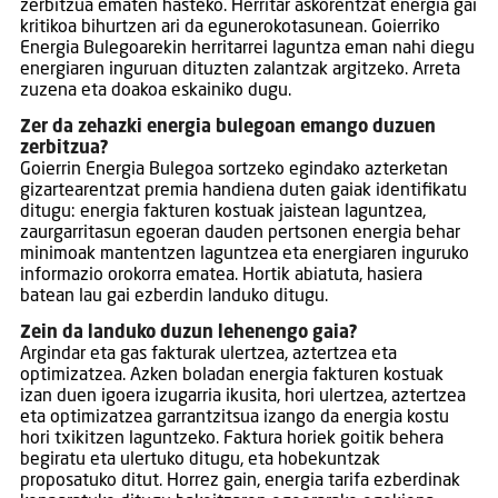
zerbitzua ematen hasteko. Herritar askorentzat energia gai
kritikoa bihurtzen ari da egunerokotasunean. Goierriko
Energia Bulegoarekin herritarrei laguntza eman nahi diegu
energiaren inguruan dituzten zalantzak argitzeko. Arreta
zuzena eta doakoa eskainiko dugu.
Zer da zehazki energia bulegoan emango duzuen
zerbitzua?
Goierrin Energia Bulegoa sortzeko egindako azterketan
gizartearentzat premia handiena duten gaiak identifikatu
ditugu: energia fakturen kostuak jaistean laguntzea,
zaurgarritasun egoeran dauden pertsonen energia behar
minimoak mantentzen laguntzea eta energiaren inguruko
informazio orokorra ematea. Hortik abiatuta, hasiera
batean lau gai ezberdin landuko ditugu.
Zein da landuko duzun lehenengo gaia?
Argindar eta gas fakturak ulertzea, aztertzea eta
optimizatzea. Azken boladan energia fakturen kostuak
izan duen igoera izugarria ikusita, hori ulertzea, aztertzea
eta optimizatzea garrantzitsua izango da energia kostu
hori txikitzen laguntzeko. Faktura horiek goitik behera
begiratu eta ulertuko ditugu, eta hobekuntzak
proposatuko ditut. Horrez gain, energia tarifa ezberdinak