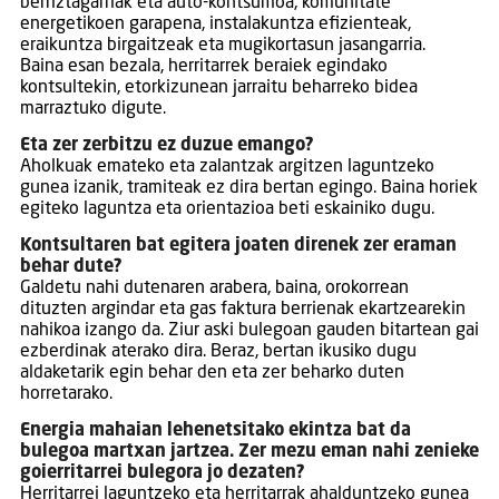
berriztagarriak eta auto-kontsumoa, komunitate
energetikoen garapena, instalakuntza efizienteak,
eraikuntza birgaitzeak eta mugikortasun jasangarria.
Baina esan bezala, herritarrek beraiek egindako
kontsultekin, etorkizunean jarraitu beharreko bidea
marraztuko digute.
Eta zer zerbitzu ez duzue emango?
Aholkuak emateko eta zalantzak argitzen laguntzeko
gunea izanik, tramiteak ez dira bertan egingo. Baina horiek
egiteko laguntza eta orientazioa beti eskainiko dugu.
Kontsultaren bat egitera joaten direnek zer eraman
behar dute?
Galdetu nahi dutenaren arabera, baina, orokorrean
dituzten argindar eta gas faktura berrienak ekartzearekin
nahikoa izango da. Ziur aski bulegoan gauden bitartean gai
ezberdinak aterako dira. Beraz, bertan ikusiko dugu
aldaketarik egin behar den eta zer beharko duten
horretarako.
Energia mahaian lehenetsitako ekintza bat da
bulegoa martxan jartzea. Zer mezu eman nahi zenieke
goierritarrei bulegora jo dezaten?
Herritarrei laguntzeko eta herritarrak ahalduntzeko gunea