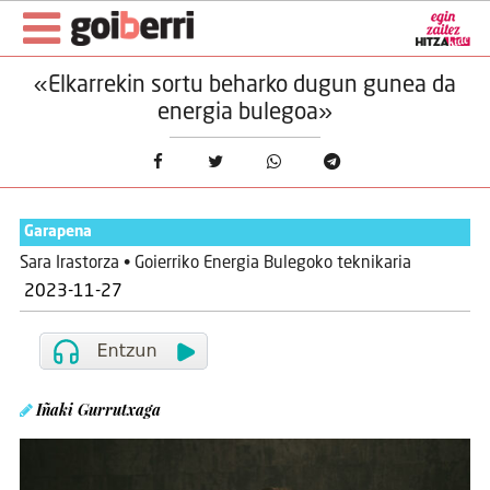
«Elkarrekin sortu beharko dugun gunea da
energia bulegoa»
Garapena
Sara Irastorza • Goierriko Energia Bulegoko teknikaria
2023-11-27
Iñaki Gurrutxaga