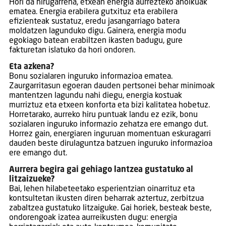
Hori da hirugarrena, etxean energia aurrezteko aholkuak
ematea. Energia erabilera gutxituz eta erabilera
efizienteak sustatuz, eredu jasangarriago batera
moldatzen lagunduko digu. Gainera, energia modu
egokiago batean erabiltzen ikasten badugu, gure
fakturetan islatuko da hori ondoren.
Eta azkena?
Bonu sozialaren inguruko informazioa ematea.
Zaurgarritasun egoeran dauden pertsonei behar minimoak
mantentzen lagundu nahi diegu, energia kostuak
murriztuz eta etxeen konforta eta bizi kalitatea hobetuz.
Horretarako, aurreko hiru puntuak landu ez ezik, bonu
sozialaren inguruko informazio zehatza ere emango dut.
Horrez gain, energiaren inguruan momentuan eskuragarri
dauden beste dirulaguntza batzuen inguruko informazioa
ere emango dut.
Aurrera begira gai gehiago lantzea gustatuko al
litzaizueke?
Bai, lehen hilabeteetako esperientzian oinarrituz eta
kontsultetan ikusten diren beharrak aztertuz, zerbitzua
zabaltzea gustatuko litzaiguke. Gai horiek, besteak beste,
ondorengoak izatea aurreikusten dugu: energia