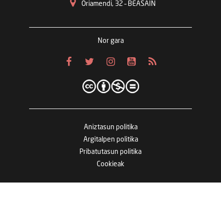
Oriamendi, 32 – BEASAIN
Nor gara
Aniztasun politika
Argitalpen politika
Pribatutasun politika
Cookieak