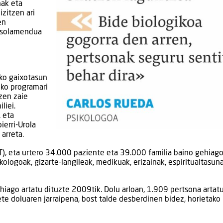
nak eta
izitzen ari
en
ntsolamendua
ako gaixotasun
eko programari
tzen zaie
liei.
 eta
erri-Urola
arreta.
T), eta urtero 34.000 paziente eta 39.000 familia baino gehiag
ikologoak, gizarte-langileak, medikuak, erizainak, espiritualtasun
iago artatu dituzte 2009tik. Dolu arloan, 1.909 pertsona artat
te doluaren jarraipena, bost talde desberdinen bidez, horietako