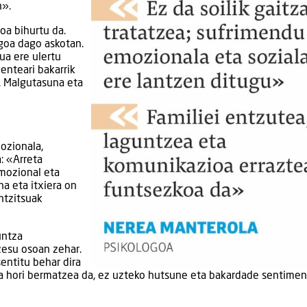
n».
oa bihurtu da.
goa dago askotan.
ua ere ulertu
enteari bakarrik
o. Malgutasuna eta
ozionala,
a: «Arreta
emozional eta
na eta itxiera on
ntzitsuak
untza
zesu osoan zehar.
entitu behar dira
na hori bermatzea da, ez uzteko hutsune eta bakardade sentimen