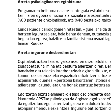
Arreta psikologikoaren eginkizuna
Programaren helburua da arreta integrala eskaintzea: 
familiaren egoera emozionala, soziala eta espirituala
%60 paziente onkologikoak, eta %40 bestelako gaixo
Carlos Rueda psikologoaren hitzetan, «gure lana da d
hartzen laguntzea eta, hala behar denean, eutanasia 
begira lan egitea, baizik eta familia-sistema osoari l
lanean Ruedak.
Arreta ingurune desberdinetan
Ospitaleak azken faseko gaixo askoren eszenatoki dir
ziurgabetasuna, mina eta beldurra agertzen diren. Be
banakako eta taldeko interbentzioak egiten dituzte, e
komunikazioa errazteko espazioak eskaintzen dituzt
azpimarratu duenez, «pertsona bakoitzaren istorioa 
adierazten lagundu eta une horiek zentzuz betetzea 
Egoitzetan bizitza-amaierako etapa oso presente dag
Manterola APSTko psikologoa da Argixao egoitzan: «E
da egoitzetan: egoiliarrentzat galera eta doluak kudea
akonpainamendua eskaintzea. Ingurune bat sortzen d