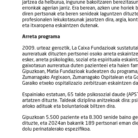
jartzea da helburua, ingurune bakoitzaren berezitasu
erronkak agerian jarriz. Era berean, azken une horiek b
diren pertsonak eta beren senideak laguntzen dituzt
profesionalen lekukotasunak jasotzen dira, argia, ko
eta itxaropena eskaintzen dutenak.
Arreta programa
2009. urteaz geroztik, La Caixa Fundazioak sustatut
aurreratuak dituzten pertsonei osoko arreta eskaintz
esker, arreta psikologiko, sozial eta espirituala eskain
gaixotasun aurreratua duten pazienteei eta haien fami
Gipuzkoan, Matia Fundazioak kudeatzen du programa,
Zumarragako Argixaon, Zumarragako Ospitalean eta Goi
Garaiko etxeko ospitalizazio zerbitzuan eskaintzen da 
Espainiako estatuan, 65 talde psikosozial daude (APS
artatzen dituzte. Taldeak diziplina anitzekoak dira: ps
arloko adituak eta boluntarioak biltzen dira.
Gipuzkoan 5.500 paziente eta 8.300 senide baino geh
dituzte, eta 2024an bakarrik 189 pertsonari eman die
dolu perinatalerako espezifikoa.