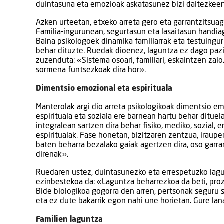
duintasuna eta emozioak askatasunez bizi daitezkee
Azken urteetan, etxeko arreta gero eta garrantzitsuag
Familia-ingurunean, segurtasun eta lasaitasun handia
Baina psikologoek dinamika familiarrak eta testuingur
behar dituzte. Ruedak dioenez, laguntza ez dago pazi
zuzenduta: «Sistema osoari, familiari, eskaintzen zai
sormena funtsezkoak dira hor».
Dimentsio emozional eta espirituala
Manterolak argi dio arreta psikologikoak dimentsio em
espirituala eta soziala ere barnean hartu behar dituel
integralean sartzen dira behar fisiko, mediko, sozial, 
espiritualak. Fase honetan, bizitzaren zentzua, iraupe
baten beharra bezalako gaiak agertzen dira, oso garra
direnak».
Ruedaren ustez, duintasunezko eta errespetuzko lag
ezinbestekoa da: «Laguntza beharrezkoa da beti, pro
Bide biologikoa gogorra den arren, pertsonak seguru s
eta ez dute bakarrik egon nahi une horietan. Gure la
Familien laguntza