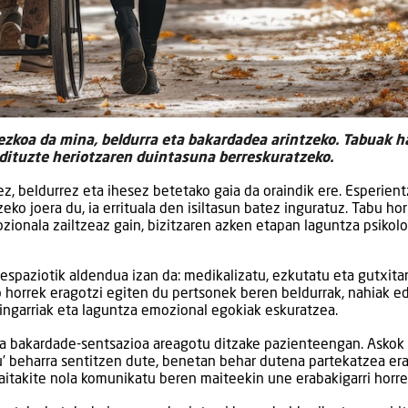
ezkoa da mina, beldurra eta bakardadea arintzeko. Tabuak h
 dituzte heriotzaren duintasuna berreskuratzeko.
z, beldurrez eta ihesez betetako gaia da oraindik ere. Esperient
ko joera du, ia errituala den isiltasun batez inguratuz. Tabu hor
zionala zailtzeaz gain, bizitzaren azken etapan laguntza psikol
espaziotik aldendua izan da: medikalizatu, ezkutatu eta gutxita
o horrek eragotzi egiten du pertsonek beren beldurrak, nahiak e
ringarriak eta laguntza emozional egokiak eskuratzea.
eta bakardade-sentsazioa areagotu ditzake pazienteengan. Askok
u’ beharra sentitzen dute, benetan behar dutena partekatzea era
 baitakite nola komunikatu beren maiteekin une erabakigarri horre