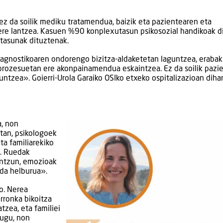
ez da soilik mediku tratamendua, baizik eta pazientearen eta
 ere lantzea. Kasuen %90 konplexutasun psikosozial handikoak di
tasunak dituztenak.
iagnostikoaren ondorengo bizitza-aldaketetan laguntzea, erabaki
prozesuetan ere akonpainamendua eskaintzea. Ez da soilik pazie
aguntzea». Goierri-Urola Garaiko OSIko etxeko ospitalizazioan diha
a, non
rtan, psikologoek
ta familiarekiko
e. Ruedak
entzun, emozioak
da helburua».
o. Nerea
rronka bikoitza
tzea, eta familiei
ugu, non