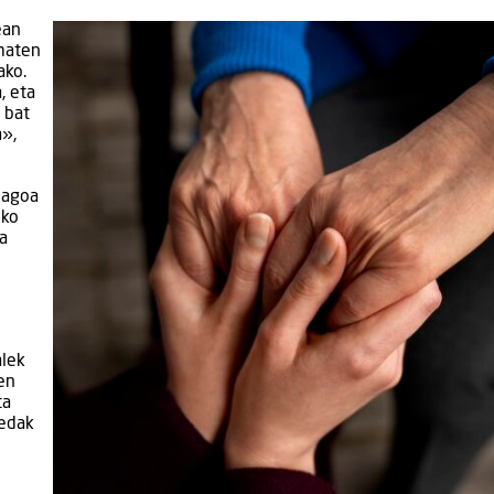
ean
ematen
ako.
, eta
 bat
a»,
iagoa
eko
a
alek
en
ta
uedak