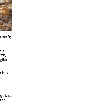
autsiz,
zia
rek,
ogiko
n hitz
do
gotziz.
tan.