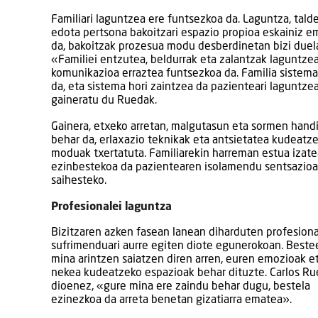
Familiari laguntzea ere funtsezkoa da. Laguntza, tald
edota pertsona bakoitzari espazio propioa eskainiz 
da, bakoitzak prozesua modu desberdinetan bizi duel
«Familiei entzutea, beldurrak eta zalantzak laguntzea
komunikazioa erraztea funtsezkoa da. Familia sistema
da, eta sistema hori zaintzea da pazienteari laguntze
gaineratu du Ruedak.
Gainera, etxeko arretan, malgutasun eta sormen hand
behar da, erlaxazio teknikak eta antsietatea kudeatz
moduak txertatuta. Familiarekin harreman estua izate
ezinbestekoa da pazientearen isolamendu sentsazioa
saihesteko.
Profesionalei laguntza
Bizitzaren azken fasean lanean diharduten profesion
sufrimenduari aurre egiten diote egunerokoan. Beste
mina arintzen saiatzen diren arren, euren emozioak e
nekea kudeatzeko espazioak behar dituzte. Carlos R
dioenez, «gure mina ere zaindu behar dugu, bestela
ezinezkoa da arreta benetan gizatiarra ematea».