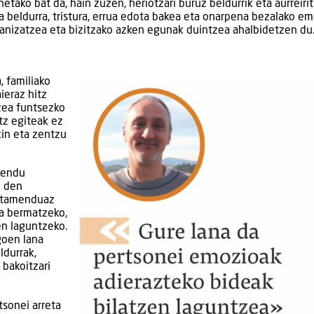
tako bat da, hain zuzen, heriotzari buruz beldurrik eta aurreirit
a beldurra, tristura, errua edota bakea eta onarpena bezalako e
anizatzea eta bizitzako azken egunak duintzea ahalbidetzen du
, familiako
ieraz hitz
zea funtsezko
itz egiteak ez
kin eta zentzu
mendu
i den
ratamenduaz
ea bermatzeko,
en laguntzeko.
goen lana
ldurrak,
bakoitzari
tsonei arreta