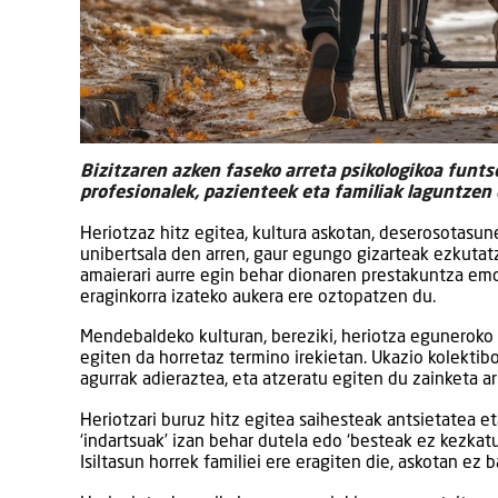
Bizitzaren azken faseko arreta psikologikoa funts
profesionalek, pazienteek eta familiak laguntzen
Heriotzaz hitz egitea, kultura askotan, deserosotasune
unibertsala den arren, gaur egungo gizarteak ezkutatze
amaierari aurre egin behar dionaren prestakuntza emo
eraginkorra izateko aukera ere oztopatzen du.
Mendebaldeko kulturan, bereziki, heriotza eguneroko 
egiten da horretaz termino irekietan. Ukazio kolektib
agurrak adieraztea, eta atzeratu egiten du zainketa a
Heriotzari buruz hitz egitea saihesteak antsietatea 
‘indartsuak’ izan behar dutela edo ‘besteak ez kezkat
Isiltasun horrek familiei ere eragiten die, askotan ez