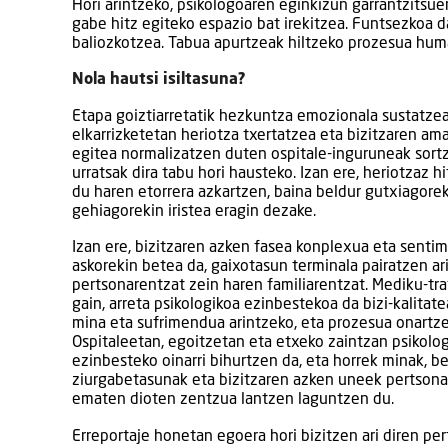
Hori arintzeko, psikologoaren eginkizun garrantzitsuene
gabe hitz egiteko espazio bat irekitzea. Funtsezkoa d
baliozkotzea. Tabua apurtzeak hiltzeko prozesua hum
Nola hautsi isiltasuna?
Etapa goiztiarretatik hezkuntza emozionala sustatzea
elkarrizketetan heriotza txertatzea eta bizitzaren ama
egitea normalizatzen duten ospitale-inguruneak sort
urratsak dira tabu hori hausteko. Izan ere, heriotzaz h
du haren etorrera azkartzen, baina beldur gutxiagore
gehiagorekin iristea eragin dezake.
Izan ere, bizitzaren azken fasea konplexua eta senti
askorekin betea da, gaixotasun terminala pairatzen ar
pertsonarentzat zein haren familiarentzat. Mediku-t
gain, arreta psikologikoa ezinbestekoa da bizi-kalitat
mina eta sufrimendua arintzeko, eta prozesua onartz
Ospitaleetan, egoitzetan eta etxeko zaintzan psikolo
ezinbesteko oinarri bihurtzen da, eta horrek minak, be
ziurgabetasunak eta bizitzaren azken uneek pertsona 
ematen dioten zentzua lantzen laguntzen du.
Erreportaje honetan egoera hori bizitzen ari diren per