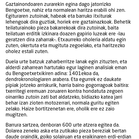
Gaztainondoaren zurarekin egina dago jatorrizko
Bengoetxe, nahiz eta normalean haritza erabili ohi zen.
Egituraren zutoinak, habeak eta barruko itxiturak
lehengoak dira guztiak, horiek ere gaztainazkoak. Behetik
teilaturainoko pieza bakarrekoak dira zutoinak, baita
teilatuan erditik izkinara doazen gapirio luzeak ere –lau
geratzen dira zaharrak–. Etxaurreko oholeria aldatu egin
zuten, okertuta eta mugituta zegoelako, eta haritzezko
oholez estali zuten.
Duela urte batzuk zaharberritze lanak egin zituzten, eta
alderdi zaharrean hartutako egur laginen analisiak eman
du Bengoetxetxikiren adina: 1401ekoa da,
dendrokronologiaren arabera. Eta egurrek ez daukate
pipiak jotzeko arriskurik, harria baino gogorragoak baitira:
txerritegi eremuan zoruaren kontra hondatuta zegoen
oinarriko zutoin zati bat aldatzeko, bidiazko katea jarri
behar izan zioten motozerrari, normala guritu egiten
zelako. Haize bortitzenetan ere, oholik ere ez zaio
mugitzen.
Barrura sartzea, denboran 600 urte atzera egitea da.
Dolarea zeneko aska eta zutikako pieza bereziak bertan
daude oraindik, goiko solairuan eta eraikinaren erdi-erdian