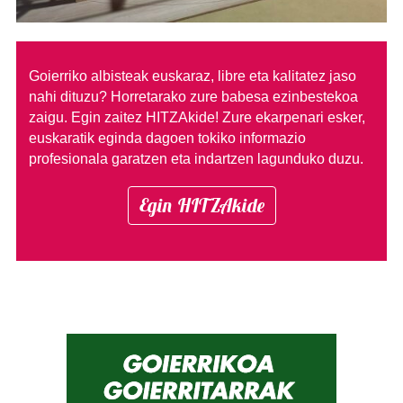
Goierriko albisteak euskaraz, libre eta kalitatez jaso
nahi dituzu?
Horretarako zure babesa ezinbestekoa
zaigu. Egin zaitez HITZAkide!
Zure ekarpenari esker,
euskaratik eginda dagoen tokiko informazio
profesionala garatzen eta indartzen lagunduko duzu.
Egin HITZAkide