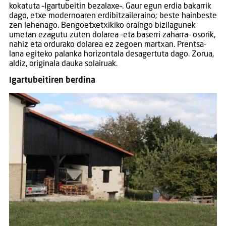
kokatuta –Igartubeitin bezalaxe–. Gaur egun erdia bakarrik
dago, etxe modernoaren erdibitzaileraino; beste hainbeste
zen lehenago. Bengoetxetxikiko oraingo bizilagunek
umetan ezagutu zuten dolarea –eta baserri zaharra– osorik,
nahiz eta ordurako dolarea ez zegoen martxan. Prentsa-
lana egiteko palanka horizontala desagertuta dago. Zorua,
aldiz, originala dauka solairuak.
Igartubeitiren berdina