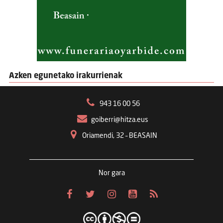
Azken egunetako irakurrienak
943 16 00 56
goiberri@hitza.eus
Oriamendi, 32 – BEASAIN
Nor gara