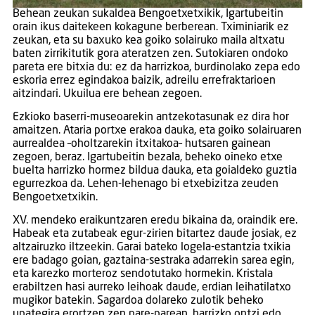
Behean zeukan sukaldea Bengoetxetxikik, Igartubeitin
orain ikus daitekeen kokagune berberean. Tximiniarik ez
zeukan, eta su baxuko kea goiko solairuko maila altxatu
baten zirrikitutik gora ateratzen zen. Sutokiaren ondoko
pareta ere bitxia du: ez da harrizkoa, burdinolako zepa edo
eskoria errez egindakoa baizik, adreilu errefraktarioen
aitzindari. Ukuilua ere behean zegoen.
Ezkioko baserri-museoarekin antzekotasunak ez dira hor
amaitzen. Ataria portxe erakoa dauka, eta goiko solairuaren
aurrealdea –oholtzarekin itxitakoa– hutsaren gainean
zegoen, beraz. Igartubeitin bezala, beheko oineko etxe
buelta harrizko hormez bildua dauka, eta goialdeko guztia
egurrezkoa da. Lehen-lehenago bi etxebizitza zeuden
Bengoetxetxikin.
XV. mendeko eraikuntzaren eredu bikaina da, oraindik ere.
Habeak eta zutabeak egur-zirien bitartez daude josiak, ez
altzairuzko iltzeekin. Garai bateko logela-estantzia txikia
ere badago goian, gaztaina-sestraka adarrekin sarea egin,
eta karezko morteroz sendotutako hormekin. Kristala
erabiltzen hasi aurreko leihoak daude, erdian leihatilatxo
mugikor batekin. Sagardoa dolareko zulotik beheko
upategira erortzen zen pare-parean, harrizko ontzi edo