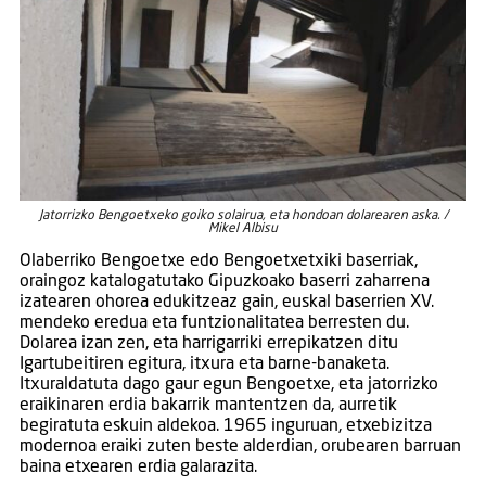
Jatorrizko Bengoetxeko goiko solairua, eta hondoan dolarearen aska. /
Mikel Albisu
Olaberriko Bengoetxe edo Bengoetxetxiki baserriak,
oraingoz katalogatutako Gipuzkoako baserri zaharrena
izatearen ohorea edukitzeaz gain, euskal baserrien XV.
mendeko eredua eta funtzionalitatea berresten du.
Dolarea izan zen, eta harrigarriki errepikatzen ditu
Igartubeitiren egitura, itxura eta barne-banaketa.
Itxuraldatuta dago gaur egun Bengoetxe, eta jatorrizko
eraikinaren erdia bakarrik mantentzen da, aurretik
begiratuta eskuin aldekoa. 1965 inguruan, etxebizitza
modernoa eraiki zuten beste alderdian, orubearen barruan
baina etxearen erdia galarazita.