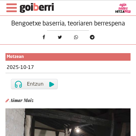
Bengoetxe baserria, teoriaren berrespena
Motzean
2025-10-17
Aimar Maiz