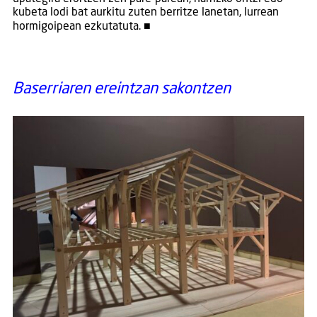
kubeta lodi bat aurkitu zuten berritze lanetan, lurrean
hormigoipean ezkutatuta. ■
Baserriaren ereintzan sakontzen