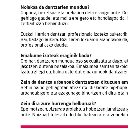
Nolakoa da dantzarien mundua?
Gogorra, neketsua eta prekarioa dela esango nuke. Oro
gehiago gaude, eta maila ere gero eta handiagoa da. H
zerbait izan behar duzu.
Euskal Herrian dantzari profesionala izateko aukerarik
Bai, badago aukera. Bizi zaren lekuaren araberakoa da
profesional asko daude.
Emakume izateak eraginik badu?
Oro har, dantzaren mundua oso sexualizatuta dago, e
jasotzen dutena bezalakoa. Emakumea sarritan takoid
izatea zilegi da, baina uste dut emakumeok dantzaren
Zein da dantza urbanoak dantzatzen dituzuen e
Behin baino gehiagotan ateak itxi dizkidate hip-hopa
urbanoak gero eta ezagunago bihurtzen ari dira, eta h
Zein dira zure hurrengo helburuak?
Epe motzean,
Aztarna
proiektua hobetzen jarraitzea g
nuke. Noizbait telesail edo film batean ateratzeareki