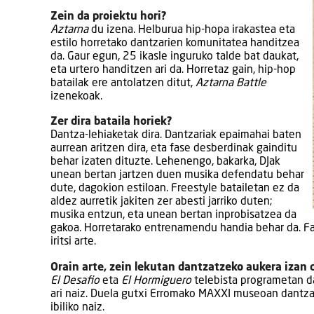
Zein da proiektu hori?
Aztarna
du izena. Helburua hip-hopa irakastea eta
estilo horretako dantzarien komunitatea handitzea
da. Gaur egun, 25 ikasle inguruko talde bat daukat,
eta urtero handitzen ari da. Horretaz gain, hip-hop
batailak ere antolatzen ditut,
Aztarna Battle
izenekoak.
Zer dira bataila horiek?
Dantza-lehiaketak dira. Dantzariak epaimahai baten
aurrean aritzen dira, eta fase desberdinak gainditu
behar izaten dituzte. Lehenengo, bakarka, DJak
unean bertan jartzen duen musika defendatu behar
dute, dagokion estiloan. Freestyle batailetan ez da
aldez aurretik jakiten zer abesti jarriko duten;
musika entzun, eta unean bertan inprobisatzea da
gakoa. Horretarako entrenamendu handia behar da. Fas
iritsi arte.
Orain arte, zein lekutan dantzatzeko aukera izan
El Desafio
eta
El Hormiguero
telebista programetan dan
ari naiz. Duela gutxi Erromako MAXXI museoan dantzat
ibiliko naiz.