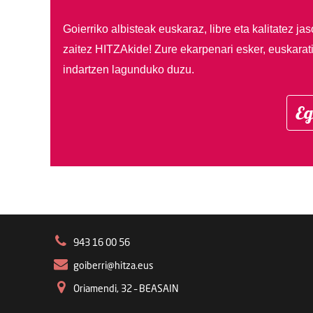
Goierriko albisteak euskaraz, libre eta kalitatez ja
zaitez HITZAkide!
Zure ekarpenari esker, euskarat
indartzen lagunduko duzu.
Eg
943 16 00 56
goiberri@hitza.eus
Oriamendi, 32 – BEASAIN