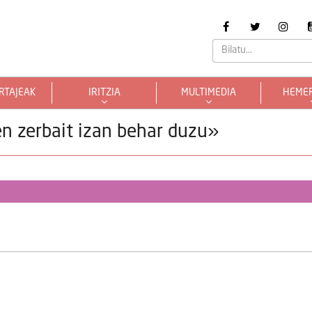
RTAJEAK
IRITZIA
MULTIMEDIA
HEME
n zerbait izan behar duzu»