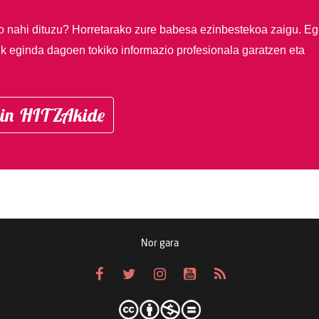
so nahi dituzu?
Horretarako zure babesa ezinbestekoa zaigu. Eg
ik eginda dagoen tokiko informazio profesionala garatzen eta
in HITZAkide
Nor gara