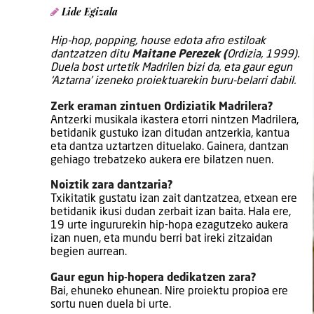
Lide Egizala
Hip-hop, popping, house edota afro estiloak
dantzatzen ditu
Maitane Perezek (
Ordizia, 1999).
Duela bost urtetik Madrilen bizi da, eta gaur egun
‘Aztarna’ izeneko proiektuarekin buru-belarri dabil.
Zerk eraman zintuen Ordiziatik Madrilera?
Antzerki musikala ikastera etorri nintzen Madrilera,
betidanik gustuko izan ditudan antzerkia, kantua
eta dantza uztartzen dituelako. Gainera, dantzan
gehiago trebatzeko aukera ere bilatzen nuen.
Noiztik zara dantzaria?
Txikitatik gustatu izan zait dantzatzea, etxean ere
betidanik ikusi dudan zerbait izan baita. Hala ere,
19 urte ingururekin hip-hopa ezagutzeko aukera
izan nuen, eta mundu berri bat ireki zitzaidan
begien aurrean.
Gaur egun hip-hopera dedikatzen zara?
Bai, ehuneko ehunean. Nire proiektu propioa ere
sortu nuen duela bi urte.