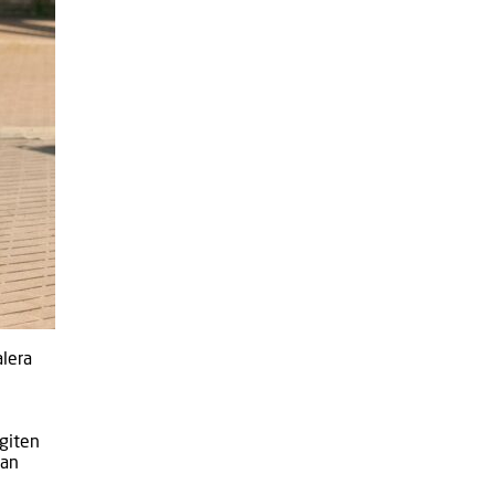
alera
egiten
tan