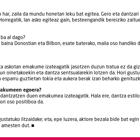
 har, zaila da mundu honetan leku bat egitea. Gero eta dantzari
orregatik, lan asko egiteaz gain, besteengandik bereiziko zaitu
 ba al dago?
, baina Donostian eta Bilbon, esate baterako, maila oso handiko 
ta askotan emakume izateagatik jasotzen duzun tratua ez da gi
un oinetakoekin eta dantza sentsualarekin lotzen da. Hori gust
 esparru guztietan tokia eta aukera berak izan beharko genituzk
makumeen egoera?
 dantzatzen duen emakumea izateagatik. Hala ere, dantza estilo
ori oso positiboa da.
ustatuko litzaidake; eta, epe luzera, aktore bezala bide bat egin
n amesten dut. ■