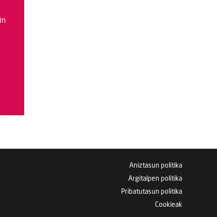
in
Aniztasun politika
Argitalpen politika
Pribatutasun politika
Cookieak