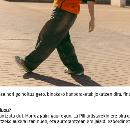
e hori gaindituz gero, binakako kanporaketak jokatzen dira, fin
 duzu?
tzatu dut. Horrez gain, gaur egun, La Pili artistarekin ere bira 
zeko aukera izan nuen, eta aurrerantzean ere jaialdi ezberdine