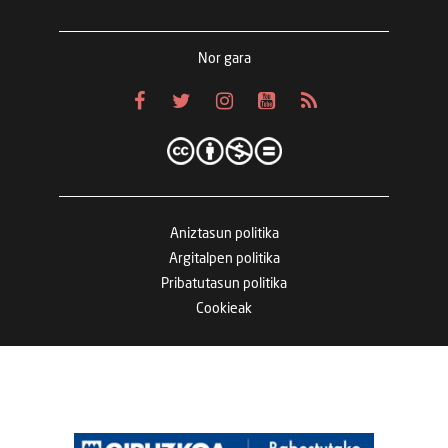
Nor gara
Aniztasun politika
Argitalpen politika
Pribatutasun politika
Cookieak