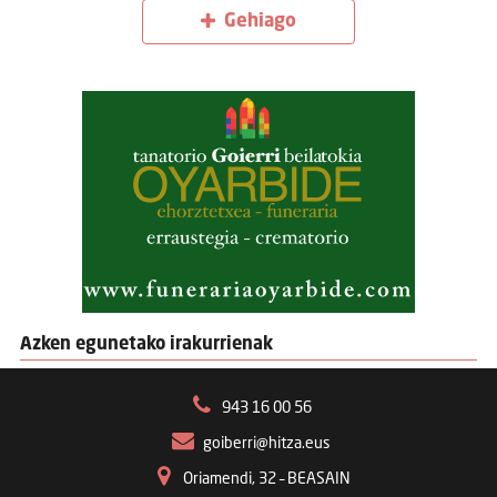
Gehiago
Azken egunetako irakurrienak
943 16 00 56
goiberri@hitza.eus
Oriamendi, 32 – BEASAIN