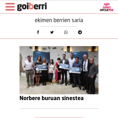
ekimen berrien saria
Norbere buruan sinestea