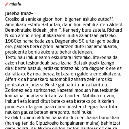
admin
Joseba Imaz•
Erosiko al zenioke gizon honi bigarren eskuko autoa?”.
Amerikako Estatu Batuetan, itaun hori erabili zuten Alderdi
Demokratako kideek, John F. Kennedy buru zutela, Richard
Nixon arerio errepublikarraren irudia zalantzan jartzeko.
1960ko hamarkada zen. Dagoeneko 50 urte igaro badira
ere, galdera bera egiten jarraitzen dute ipar amerikarrek,
presidente berria aukeratu behar dutenean.
Testu hau irakurlearen eskuetara iristerako, litekeena da
azken hauteskundeak pasa izana. Batzuk pozik izango
dira; beste batzuk, erdizka; tristeziak jota dagoenik ere ez
da faltako. Ez noa, beraz, kotxearen galdera errepikatzera.
Alferrik da honezkero automobil zaharra zeini erosiko
pentsatzen jartzea. Beste gai batek nauka harritua.
Zorionez edo zoritxarrez, kazetari moduan hauteskunde
kanpaina jarraitzea tokatu zait aurten. Nahikoa entzun,
irakurri eta idatzi ditut bateko eta besteko politikarien
promesak eta gaur, pasa diren bi asteei begira, harrituta
naukan gauza batean erreparatu nahi nuke.
Ez dakit Goierri aldean nabaritu duzuen, baina Donostian
(han egiten da Gipuzkoako kanpainaren muina) behintzat