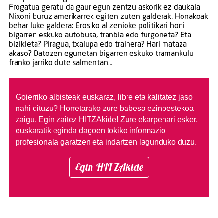
Frogatua geratu da gaur egun zentzu askorik ez daukala
Nixoni buruz amerikarrek egiten zuten galderak. Honakoak
behar luke galdera: Erosiko al zenioke politikari honi
bigarren eskuko autobusa, tranbia edo furgoneta? Eta
bizikleta? Piragua, txalupa edo trainera? Hari mataza
akaso? Datozen egunetan bigarren eskuko tramankulu
franko jarriko dute salmentan…
Goierriko albisteak euskaraz, libre eta kalitatez jaso
nahi dituzu?
Horretarako zure babesa ezinbestekoa
zaigu. Egin zaitez HITZAkide!
Zure ekarpenari esker,
euskaratik eginda dagoen tokiko informazio
profesionala garatzen eta indartzen lagunduko duzu.
Egin HITZAkide