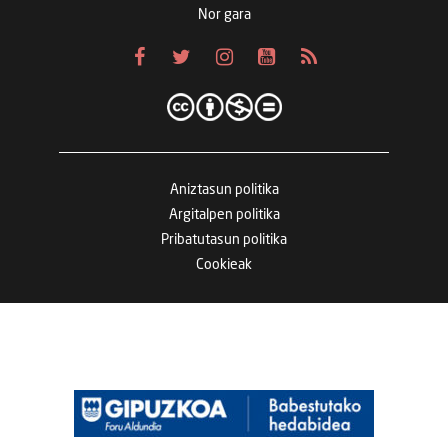
Nor gara
Aniztasun politika
Argitalpen politika
Pribatutasun politika
Cookieak