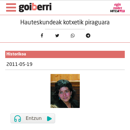
Hauteskundeak kotxetik piraguara
Historikoa
2011-05-19