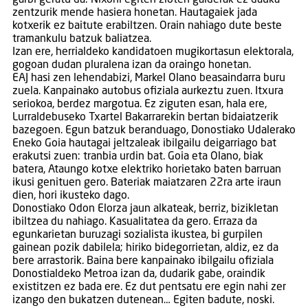
garbi geratu da: Nixoni egiten zioten galderak ez dauka
zentzurik mende hasiera honetan. Hautagaiek jada
kotxerik ez baitute erabiltzen. Orain nahiago dute beste
tramankulu batzuk baliatzea.
Izan ere, herrialdeko kandidatoen mugikortasun elektorala,
gogoan dudan pluralena izan da oraingo honetan.
EAJ hasi zen lehendabizi, Markel Olano beasaindarra buru
zuela. Kanpainako autobus ofiziala aurkeztu zuen. Itxura
seriokoa, berdez margotua. Ez ziguten esan, hala ere,
Lurraldebuseko Txartel Bakarrarekin bertan bidaiatzerik
bazegoen. Egun batzuk beranduago, Donostiako Udalerako
Eneko Goia hautagai jeltzaleak ibilgailu deigarriago bat
erakutsi zuen: tranbia urdin bat. Goia eta Olano, biak
batera, Ataungo kotxe elektriko horietako baten barruan
ikusi genituen gero. Bateriak maiatzaren 22ra arte iraun
dien, hori ikusteko dago.
Donostiako Odon Elorza jaun alkateak, berriz, bizikletan
ibiltzea du nahiago. Kasualitatea da gero. Erraza da
egunkarietan buruzagi sozialista ikustea, bi gurpilen
gainean pozik dabilela; hiriko bidegorrietan, aldiz, ez da
bere arrastorik. Baina bere kanpainako ibilgailu ofiziala
Donostialdeko Metroa izan da, dudarik gabe, oraindik
existitzen ez bada ere. Ez dut pentsatu ere egin nahi zer
izango den bukatzen dutenean… Egiten badute, noski.