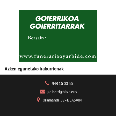
Azken egunetako irakurrienak
943 16 00 56
goiberri@hitza.eus
Oriamendi, 32 – BEASAIN