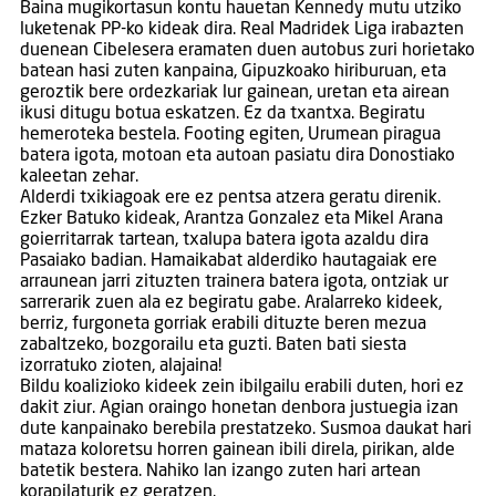
Baina mugikortasun kontu hauetan Kennedy mutu utziko
luketenak PP-ko kideak dira. Real Madridek Liga irabazten
duenean Cibelesera eramaten duen autobus zuri horietako
batean hasi zuten kanpaina, Gipuzkoako hiriburuan, eta
geroztik bere ordezkariak lur gainean, uretan eta airean
ikusi ditugu botua eskatzen. Ez da txantxa. Begiratu
hemeroteka bestela. Footing egiten, Urumean piragua
batera igota, motoan eta autoan pasiatu dira Donostiako
kaleetan zehar.
Alderdi txikiagoak ere ez pentsa atzera geratu direnik.
Ezker Batuko kideak, Arantza Gonzalez eta Mikel Arana
goierritarrak tartean, txalupa batera igota azaldu dira
Pasaiako badian. Hamaikabat alderdiko hautagaiak ere
arraunean jarri zituzten trainera batera igota, ontziak ur
sarrerarik zuen ala ez begiratu gabe. Aralarreko kideek,
berriz, furgoneta gorriak erabili dituzte beren mezua
zabaltzeko, bozgorailu eta guzti. Baten bati siesta
izorratuko zioten, alajaina!
Bildu koalizioko kideek zein ibilgailu erabili duten, hori ez
dakit ziur. Agian oraingo honetan denbora justuegia izan
dute kanpainako berebila prestatzeko. Susmoa daukat hari
mataza koloretsu horren gainean ibili direla, pirikan, alde
batetik bestera. Nahiko lan izango zuten hari artean
korapilaturik ez geratzen.