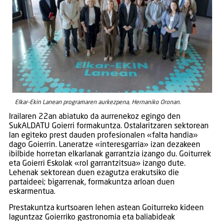
Elkar-Ekin Lanean programaren aurkezpena, Hernaniko Oronan.
Irailaren 22an abiatuko da aurrenekoz egingo den
SukALDATU Goierri formakuntza. Ostalaritzaren sektorean
lan egiteko prest dauden profesionalen «falta handia»
dago Goierrin. Laneratze «interesgarria» izan dezakeen
ibilbide horretan elkarlanak garrantzia izango du. Goiturrek
eta Goierri Eskolak «rol garrantzitsua» izango dute.
Lehenak sektorean duen ezagutza erakutsiko die
partaideei; bigarrenak, formakuntza arloan duen
eskarmentua.
Prestakuntza kurtsoaren lehen astean Goiturreko kideen
laguntzaz Goierriko gastronomia eta baliabideak