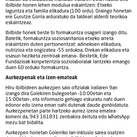
ibilbide horren lehen modulua eskaintzen: Etxeko
laguntza eta familia elikadura (100 ordu). Oraingo honetan
ere Gurutze Gorria arduratuko da taldeari alderdi teorikoa
eskaintzeaz.
Ibilbide honek beste bi formakuntza osagarri izango ditu.
Batetik, formakuntza soziosanitarioa etxeko arreta
eskaintzen duten pertsonentzat: adinekoen elikadura,
nutrizioa eta ongizatea –55 ordukoa, Orekan elikadura eta
osasun heziketa zentroak emana–. Bestetik, Ede
Fundazioak konpetentzia soziolaboralak lantzeko emango
duen 60 orduko formakuntza.
Aurkezpenak eta izen-emateak
Hiru ibilbideen aurkezpen saio ofizialak irailaren 9an
izango dira Goiekiren bulegoetan –10:00etan eta
15:00etan–, eta informazio gehiago eskuratu nahi duen
edonor edo izena eman nahi dutenak daude gonbidatuta.
Aurkezpenetan parte hartzeko aurrez izena ematea
komeni da, 943 161831 zenbakira deituta edo WhatsApp
mezu bat bidalita.
Aurkezpen horietan Goierriko lan-inklusio sarea osatzen