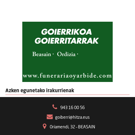
Azken egunetako irakurrienak
943 16 00 56
goiberri@hitza.eus
Oriamendi, 32 – BEASAIN