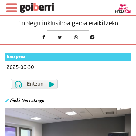
Enplegu inklusiboa geroa eraikitzeko
Garapena
2025-06-30
Iñaki Gurrutxaga