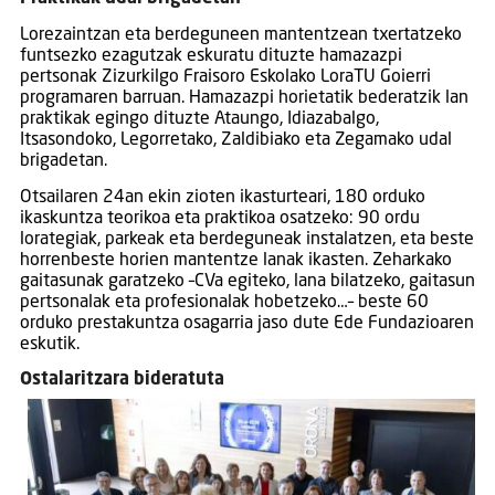
Lorezaintzan eta berdeguneen mantentzean txertatzeko
funtsezko ezagutzak eskuratu dituzte hamazazpi
pertsonak Zizurkilgo Fraisoro Eskolako LoraTU Goierri
programaren barruan. Hamazazpi horietatik bederatzik lan
praktikak egingo dituzte Ataungo, Idiazabalgo,
Itsasondoko, Legorretako, Zaldibiako eta Zegamako udal
brigadetan.
Otsailaren 24an ekin zioten ikasturteari, 180 orduko
ikaskuntza teorikoa eta praktikoa osatzeko: 90 ordu
lorategiak, parkeak eta berdeguneak instalatzen, eta beste
horrenbeste horien mantentze lanak ikasten. Zeharkako
gaitasunak garatzeko –CVa egiteko, lana bilatzeko, gaitasun
pertsonalak eta profesionalak hobetzeko…– beste 60
orduko prestakuntza osagarria jaso dute Ede Fundazioaren
eskutik.
Ostalaritzara bideratuta