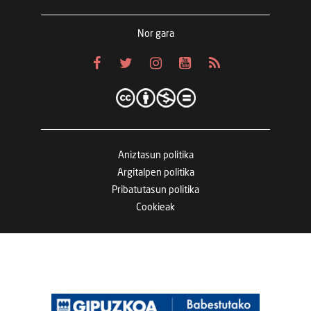
Nor gara
Aniztasun politika
Argitalpen politika
Pribatutasun politika
Cookieak