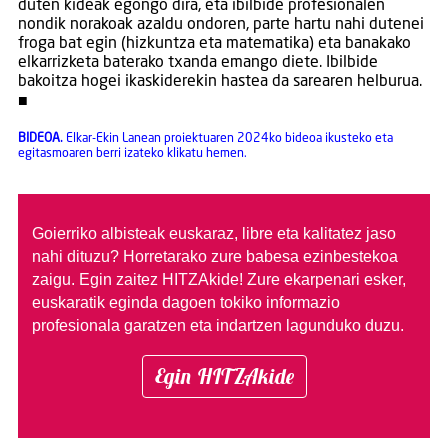
duten kideak egongo dira, eta ibilbide profesionalen
nondik norakoak azaldu ondoren, parte hartu nahi dutenei
froga bat egin (hizkuntza eta matematika) eta banakako
elkarrizketa baterako txanda emango diete. Ibilbide
bakoitza hogei ikaskiderekin hastea da sarearen helburua.
■
BIDEOA.
Elkar-Ekin Lanean proiektuaren 2024ko bideoa ikusteko eta
egitasmoaren berri izateko klikatu hemen.
Goierriko albisteak euskaraz, libre eta kalitatez jaso
nahi dituzu?
Horretarako zure babesa ezinbestekoa
zaigu. Egin zaitez HITZAkide!
Zure ekarpenari esker,
euskaratik eginda dagoen tokiko informazio
profesionala garatzen eta indartzen lagunduko duzu.
Egin HITZAkide