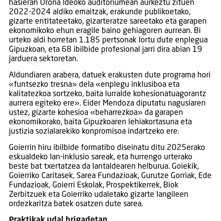
hasieran Orona Ideoko auditoriumean aurkeztu zituen
2022-2024 aldiko emaitzak, erakunde publikoetako,
gizarte entitateetako, gizarteratze sareetako eta garapen
ekonomikoko ehun eragile baino gehiagoren aurrean. Bi
urteko aldi horretan 1.185 pertsonak lortu dute enplegua
Gipuzkoan, eta 68 ibilbide profesional jarri dira abian 19
jarduera sektoretan.
Aldundiaren arabera, datuek erakusten dute programa hori
«funtsezko tresna» dela «enplegu inklusiboa eta
kalitatezkoa sortzeko, baita lurralde kohesionatuagorantz
aurrera egiteko ere». Eider Mendoza diputatu nagusiaren
ustez, gizarte kohesioa «beharrezkoa» da garapen
ekonomikorako, baita Gipuzkoaren lehiakortasuna eta
justizia sozialarekiko konpromisoa indartzeko ere.
Goierrin hiru ibilbide formatibo diseinatu ditu 2025erako
eskualdeko lan-inklusio sareak, eta hurrengo urterako
beste bat txertatzea da lantaldearen helburua. Goiekik,
Goierriko Caritasek, Sarea Fundazioak, Gurutze Gorriak, Ede
Fundazioak, Goierri Eskolak, Prospektikerrek, Biok
Zerbitzuek eta Goierriko udaletako gizarte langileen
ordezkaritza batek osatzen dute sarea.
Praktikak udal brigadetan