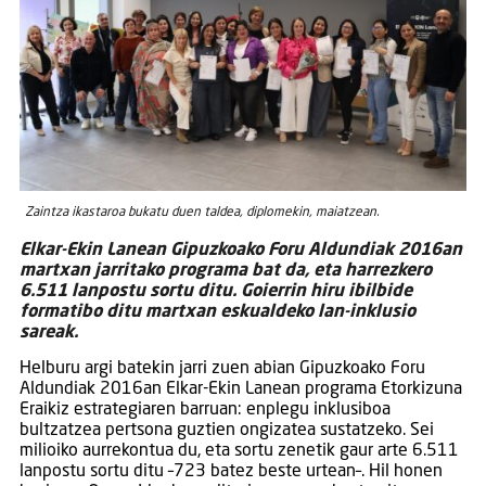
Zaintza ikastaroa bukatu duen taldea, diplomekin, maiatzean.
Elkar-Ekin Lanean Gipuzkoako Foru Aldundiak 2016an
martxan jarritako programa bat da, eta harrezkero
6.511 lanpostu sortu ditu. Goierrin hiru ibilbide
formatibo ditu martxan eskualdeko lan-inklusio
sareak.
Helburu argi batekin jarri zuen abian Gipuzkoako Foru
Aldundiak 2016an Elkar-Ekin Lanean programa Etorkizuna
Eraikiz estrategiaren barruan: enplegu inklusiboa
bultzatzea pertsona guztien ongizatea sustatzeko. Sei
milioiko aurrekontua du, eta sortu zenetik gaur arte 6.511
lanpostu sortu ditu –723 batez beste urtean–. Hil honen