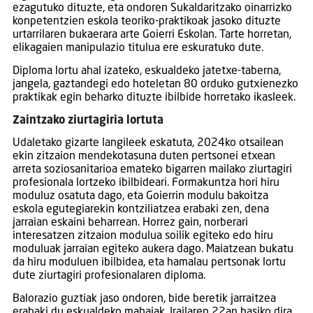
ezagutuko dituzte, eta ondoren Sukaldaritzako oinarrizko
konpetentzien eskola teoriko-praktikoak jasoko dituzte
urtarrilaren bukaerara arte Goierri Eskolan. Tarte horretan,
elikagaien manipulazio titulua ere eskuratuko dute.
Diploma lortu ahal izateko, eskualdeko jatetxe-taberna,
jangela, gaztandegi edo hoteletan 80 orduko gutxienezko
praktikak egin beharko dituzte ibilbide horretako ikasleek.
Zaintzako ziurtagiria lortuta
Udaletako gizarte langileek eskatuta, 2024ko otsailean
ekin zitzaion mendekotasuna duten pertsonei etxean
arreta soziosanitarioa emateko bigarren mailako ziurtagiri
profesionala lortzeko ibilbideari. Formakuntza hori hiru
moduluz osatuta dago, eta Goierrin modulu bakoitza
eskola egutegiarekin kontziliatzea erabaki zen, dena
jarraian eskaini beharrean. Horrez gain, norberari
interesatzen zitzaion modulua soilik egiteko edo hiru
moduluak jarraian egiteko aukera dago. Maiatzean bukatu
da hiru moduluen ibilbidea, eta hamalau pertsonak lortu
dute ziurtagiri profesionalaren diploma.
Balorazio guztiak jaso ondoren, bide beretik jarraitzea
erabaki du eskualdeko mahaiak. Irailaren 22an hasiko dira