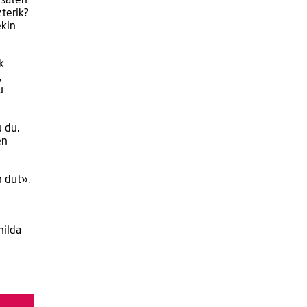
esaten
terik?
ekin
k
,
u
 du.
en
n dut».
hilda