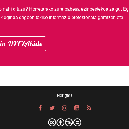
so nahi dituzu?
Horretarako zure babesa ezinbestekoa zaigu. Eg
ik eginda dagoen tokiko informazio profesionala garatzen eta
in HITZAkide
Nor gara