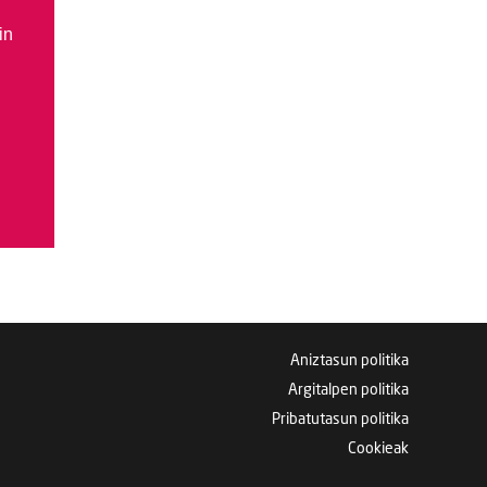
in
Aniztasun politika
Argitalpen politika
Pribatutasun politika
Cookieak