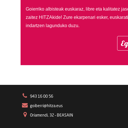
Goierriko albisteak euskaraz, libre eta kalitatez ja
zaitez HITZAkide!
Zure ekarpenari esker, euskarat
indartzen lagunduko duzu.
Eg
943 16 00 56
goiberri@hitza.eus
Oriamendi, 32 – BEASAIN