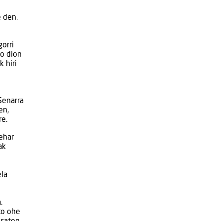
e den.
orri
ko dion
 hiri
Senarra
en,
re.
ehar
ak
ela
.
ko ohe