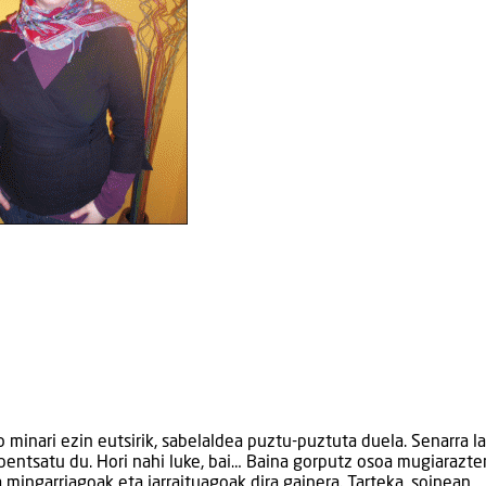
o minari ezin eutsirik, sabelaldea puztu-puztuta duela. Senarra 
pentsatu du. Hori nahi luke, bai… Baina gorputz osoa mugiarazte
mingarriagoak eta jarraituagoak dira gainera. Tarteka, soinean