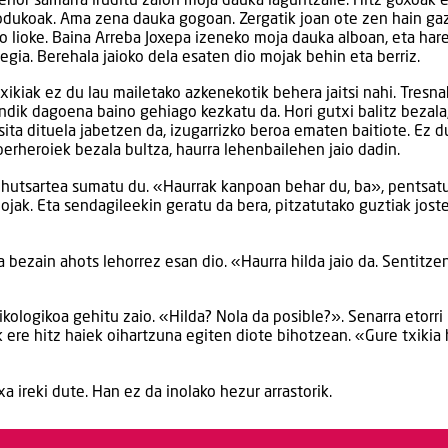
 lehor samarra iruditu zaion moja dauka laguntzaile. Hitz goxoak 
odukoak. Ama zena dauka gogoan. Zergatik joan ote zen hain gaz
o lioke. Baina Arreba Joxepa izeneko moja dauka alboan, eta har
egia. Berehala jaioko dela esaten dio mojak behin eta berriz.
xikiak ez du lau mailetako azkenekotik behera jaitsi nahi. Tresna
endik dagoena baino gehiago kezkatu da. Hori gutxi balitz bezala
tsita dituela jabetzen da, izugarrizko beroa ematen baitiote. Ez d
uperheroiek bezala bultza, haurra lehenbailehen jaio dadin.
o hutsartea sumatu du. «Haurrak kanpoan behar du, ba», pentsatu
jak. Eta sendagileekin geratu da bera, pitzatutako guztiak jost
a bezain ahots lehorrez esan dio. «Haurra hilda jaio da. Sentitze
kologikoa gehitu zaio. «Hilda? Nola da posible?». Senarra etorri
 ere hitz haiek oihartzuna egiten diote bihotzean. «Gure txikia 
a ireki dute. Han ez da inolako hezur arrastorik.