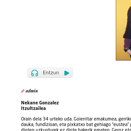
admin
Nekane Gonzalez
Itzultzailea
Orain dela 34 urteko uda. Goierritar emakumea, gerrik
dauka, fundizioan, eta pixkatxo bat gehiago “eustea” 
dioten uzkurdurek ez diote bakerik ematen. Geroz eta 