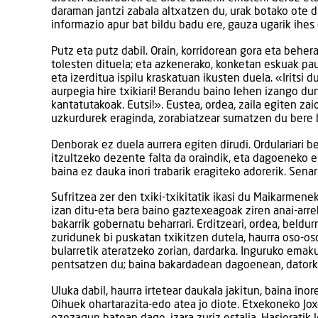
daraman jantzi zabala altxatzen du, urak botako ote 
informazio apur bat bildu badu ere, gauza ugarik ihes
Putz eta putz dabil. Orain, korridorean gora eta beher
tolesten dituela; eta azkenerako, konketan eskuak pau
eta izerditua ispilu kraskatuan ikusten duela. «Iritsi
aurpegia hire txikiari! Berandu baino lehen izango du
kantatutakoak. Eutsi!». Eustea, ordea, zaila egiten z
uzkurdurek eraginda, zorabiatzear sumatzen du bere b
Denborak ez duela aurrera egiten dirudi. Ordulariari b
itzultzeko dezente falta da oraindik, eta dagoeneko e
baina ez dauka inori trabarik eragiteko adorerik. Senarr
Sufritzea zer den txiki-txikitatik ikasi du Maikarmen
izan ditu-eta bera baino gaztexeagoak ziren anai-arreb
bakarrik gobernatu beharrari. Erditzeari, ordea, beldu
zuridunek bi puskatan txikitzen dutela, haurra oso-oso
bularretik ateratzeko zorian, dardarka. Inguruko emaku
pentsatzen du; baina bakardadean dagoenean, datorkio
Uluka dabil, haurra irtetear daukala jakitun, baina in
Oihuek ohartarazita-edo atea jo diote. Etxekoneko Jo