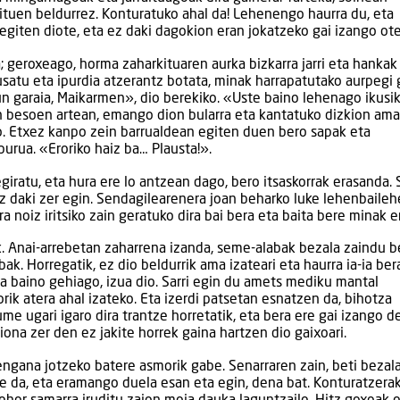
dituen beldurrez. Konturatuko ahal da! Lehenengo haurra du, eta
 egiten diote, eta ez daki dagokion eran jokatzeko gai izango ot
a; geroxeago, horma zaharkituaren aurka bizkarra jarri eta hankak
satu eta ipurdia atzerantz botata, minak harrapatutako aurpegi g
 dun garaia, Maikarmen», dio berekiko. «Uste baino lehenago ikusi
n besoen artean, emango dion bularra eta kantatuko dizkion amak
aio. Etxez kanpo zein barrualdean egiten duen bero sapak eta
urua. «Eroriko haiz ba… Plausta!».
egiratu, eta hura ere lo antzean dago, bero itsaskorrak erasanda. 
z daki zer egin. Sendagilearenera joan beharko luke lehenbaileh
a noiz iritsiko zain geratuko dira bai bera eta baita bere minak e
ek. Anai-arrebetan zaharrena izanda, seme-alabak bezala zaindu b
ak. Horregatik, ez dio beldurrik ama izateari eta haurra ia-ia ber
rra baino gehiago, izua dio. Sarri egin du amets mediku mantal
rik atera ahal izateko. Eta izerdi patsetan esnatzen da, bihotza
me ugari igaro dira trantze horretatik, eta bera ere gai izango d
na zer den ez jakite horrek gaina hartzen dio gaixoari.
orengana jotzeko batere asmorik gabe. Senarraren zain, beti bezala
xe da, eta eramango duela esan eta egin, dena bat. Konturatzera