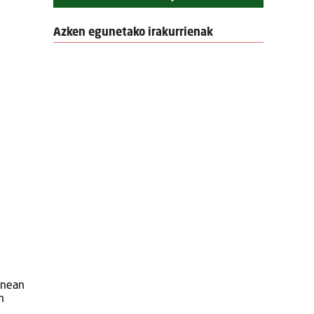
Azken egunetako irakurrienak
lanean
n