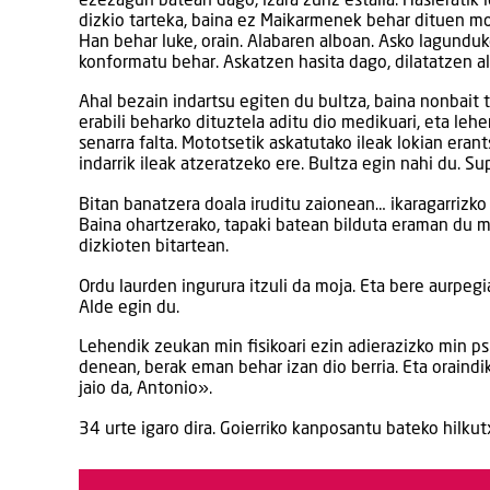
ezezagun batean dago, izara zuriz estalia. Hasieratik
dizkio tarteka, baina ez Maikarmenek behar dituen m
Han behar luke, orain. Alabaren alboan. Asko lagunduk
konformatu behar. Askatzen hasita dago, dilatatzen al
Ahal bezain indartsu egiten du bultza, baina nonbait t
erabili beharko dituztela aditu dio medikuari, eta leh
senarra falta. Mototsetik askatutako ileak lokian eran
indarrik ileak atzeratzeko ere. Bultza egin nahi du. S
Bitan banatzera doala iruditu zaionean… ikaragarrizk
Baina ohartzerako, tapaki batean bilduta eraman du mo
dizkioten bitartean.
Ordu laurden ingurura itzuli da moja. Eta bere aurpegi
Alde egin du.
Lehendik zeukan min fisikoari ezin adierazizko min psi
denean, berak eman behar izan dio berria. Eta oraindik
jaio da, Antonio».
34 urte igaro dira. Goierriko kanposantu bateko hilkutx