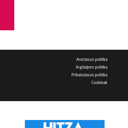
Aniztasun politika
Argitalpen politika
Pribatutasun politika
Cookieak