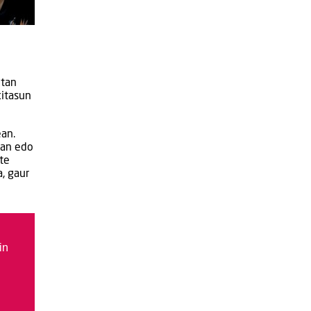
etan
kitasun
ean.
tan edo
te
, gaur
in