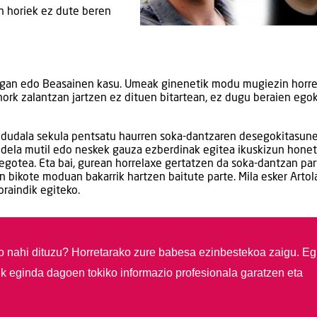
en horiek ez dute beren
ragan edo Beasainen kasu. Umeak ginenetik modu mugiezin horr
nork zalantzan jartzen ez dituen bitartean, ez dugu beraien ego
z dudala sekula pentsatu haurren soka-dantzaren desegokitasun
ez dela mutil edo neskek gauza ezberdinak egitea ikuskizun hone
gotea. Eta bai, gurean horrelaxe gertatzen da soka-dantzan par
 bikote moduan bakarrik hartzen baitute parte. Mila esker Artola
oraindik egiteko.
so nahi dituzu?
Horretarako zure babesa ezinbestekoa zaigu. Eg
ik eginda dagoen tokiko informazio profesionala garatzen eta