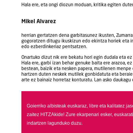
Hala ere, eta ongi diozun moduan, kritika egiten dut
Mikel Alvarez
herrian gertatzen dena garbitasunez ikusten, Zumar
gogoratzen ditugu ikuskizun edo ekintza horiek eta i
edo ezberdinkeriaz pentsatzen.
Onartuko dizut nik ere bekatu hori egin dudala eta e
Hala ere, garbi izan behar genuke baita ere arazoa, 
bestean, baizik eta nesken papera, mutilenen menpe e
hartzen duten neskek mutilek gonbidatuta eta beraien
arte ez bainaiz horretaz konturatu. Lan asko daukagu 
Goierriko albisteak euskaraz, libre eta kalitatez ja
zaitez HITZAkide!
Zure ekarpenari esker, euskarat
indartzen lagunduko duzu.