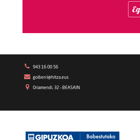
Eg
943 16 00 56
goiberri@hitza.eus
Oriamendi, 32 – BEASAIN