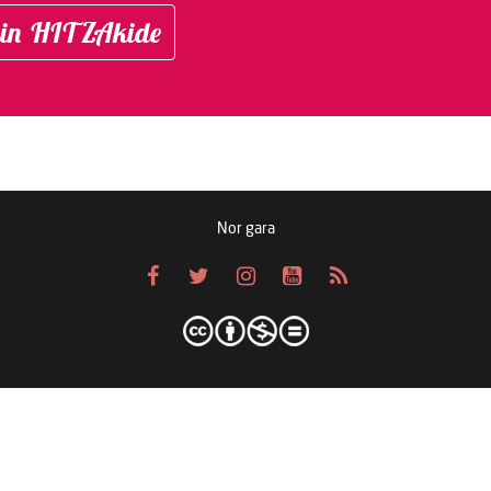
in HITZAkide
Nor gara