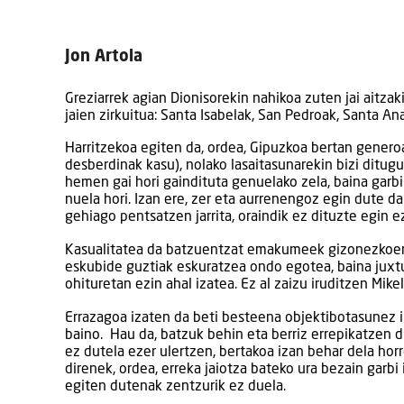
Jon Artola
Greziarrek agian Dionisorekin nahikoa zuten jai aitza
jaien zirkuitua: Santa Isabelak, San Pedroak, Santa A
Harritzekoa egiten da, ordea, Gipuzkoa bertan genero
desberdinak kasu), nolako lasaitasunarekin bizi ditugun
hemen gai hori gaindituta genuelako zela, baina garb
nuela hori. Izan ere, zer eta aurrenengoz egin dute 
gehiago pentsatzen jarrita, oraindik ez dituzte egin 
Kasualitatea da batzuentzat emakumeek gizonezkoena
eskubide guztiak eskuratzea ondo egotea, baina juxtu
ohituretan ezin ahal izatea. Ez al zaizu iruditzen Mike
Errazagoa izaten da beti besteena objektibotasunez 
baino. Hau da, batzuk behin eta berriz errepikatzen 
ez dutela ezer ulertzen, bertakoa izan behar dela hor
direnek, ordea, erreka jaiotza bateko ura bezain garbi
egiten dutenak zentzurik ez duela.