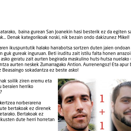
kiatarako, baina gurean San Joanekin hasi besterik ez da egiten 
nak… Denak kategorikoak noski, nik bezain ondo dakizunez Mikel!
aren ikuspuntutik halako harrabotsa sortzen duten jaien ondoan 
 guk gureak inguruan. Beti iruditu zait istilu falta honen arrazo
i asko geratu zait aurten begirada maskulino huts-hutsa nuelako
dantza aurten neskek Zumarragako Antion. Aurrenengoz! Eta apur 
ez Beasaingo sokadantza ez beste asko!
k soilik ziren eremu eta
 beraien herriko
l?
ikertzea norberarena
dute bertakoak ez direnek
retarako. Bertakoak ez
 ikusten dute herri horretan