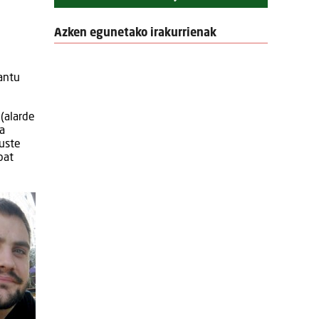
Azken egunetako irakurrienak
santu
(alarde
ia
 uste
bat