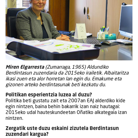
Miren Elgarresta
(Zumarraga, 1965) Aldundiko
Berdintasun zuzendaria da 2015eko irailetik. Albaitaritza
ikasi zuen eta alor horretan lan egin du. Emakume eta
gizonen arteko berdintasunak beti kezkatu du.
Politikan esperientzia luzea al duzu?
Politika beti gustatu zait eta 2007an EAJ alderdiko kide
egin nintzen, baina behin bakarrik izan naiz hautagai:
2015eko udal hauteskundeetan Oñatiko alkategaia izan
nintzen.
Zergatik uste duzu eskaini zizutela Berdintasun
zuzendari kargua?