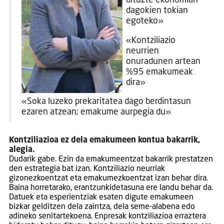
dituzte ekonomian
dagokien tokian
egoteko»
«Kontziliazio
neurrien
onuradunen artean
%95 emakumeak
dira»
«Soka luzeko prekaritatea dago berdintasun
ezaren atzean; emakume aurpegia du»
Kontziliazioa ez dela emakumeen kontua bakarrik,
alegia.
Dudarik gabe. Ezin da emakumeentzat bakarrik prestatzen
den estrategia bat izan. Kontziliazio neurriak
gizonezkoentzat eta emakumezkoentzat izan behar dira.
Baina horretarako, erantzunkidetasuna ere landu behar da.
Datuek eta esperientziak esaten digute emakumeen
bizkar gelditzen dela zaintza, dela seme-alabena edo
adineko senitartekoena. Enpresak kontziliazioa erraztera