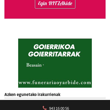
Egin HITZAkide
Azken egunetako irakurrienak
943 16 00 56