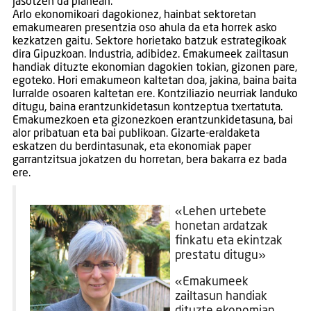
jasotzen da planean.
Arlo ekonomikoari dagokionez, hainbat sektoretan
emakumearen presentzia oso ahula da eta horrek asko
kezkatzen gaitu. Sektore horietako batzuk estrategikoak
dira Gipuzkoan. Industria, adibidez. Emakumeek zailtasun
handiak dituzte ekonomian dagokien tokian, gizonen pare,
egoteko. Hori emakumeon kaltetan doa, jakina, baina baita
lurralde osoaren kaltetan ere. Kontziliazio neurriak landuko
ditugu, baina erantzunkidetasun kontzeptua txertatuta.
Emakumezkoen eta gizonezkoen erantzunkidetasuna, bai
alor pribatuan eta bai publikoan. Gizarte-eraldaketa
eskatzen du berdintasunak, eta ekonomiak paper
garrantzitsua jokatzen du horretan, bera bakarra ez bada
ere.
«Lehen urtebete
honetan ardatzak
finkatu eta ekintzak
prestatu ditugu»
«Emakumeek
zailtasun handiak