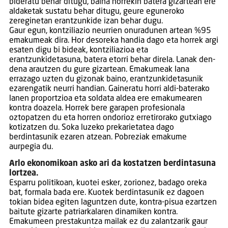
bideratu behar ditugu, baina horrekin batera gizartean ere
aldaketak sustatu behar ditugu, geure eguneroko
zereginetan erantzunkide izan behar dugu.
Gaur egun, kontziliazio neurrien onuradunen artean %95
emakumeak dira. Hor desoreka handia dago eta horrek argi
esaten digu bi bideak, kontziliazioa eta
erantzunkidetasuna, batera etorri behar direla. Lanak den-
dena arautzen du gure gizartean. Emakumeak lana
errazago uzten du gizonak baino, erantzunkidetasunik
ezarengatik neurri handian. Gaineratu horri aldi-baterako
lanen proportzioa eta soldata aldea ere emakumearen
kontra doazela. Horrek bere garapen profesionala
oztopatzen du eta horren ondorioz erretirorako gutxiago
kotizatzen du. Soka luzeko prekarietatea dago
berdintasunik ezaren atzean. Pobreziak emakume
aurpegia du.
Arlo ekonomikoan asko ari da kostatzen berdintasuna
lortzea.
Esparru politikoan, kuotei esker, zorionez, badago oreka
bat, formala bada ere. Kuotek berdintasunik ez dagoen
tokian bidea egiten laguntzen dute, kontra-pisua ezartzen
baitute gizarte patriarkalaren dinamiken kontra.
Emakumeen prestakuntza mailak ez du zalantzarik gaur