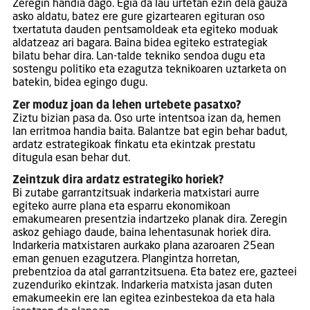
Zeregin handia dago. Egia da lau urtetan ezin dela gauza
asko aldatu, batez ere gure gizartearen egituran oso
txertatuta dauden pentsamoldeak eta egiteko moduak
aldatzeaz ari bagara. Baina bidea egiteko estrategiak
bilatu behar dira. Lan-talde tekniko sendoa dugu eta
sostengu politiko eta ezagutza teknikoaren uztarketa on
batekin, bidea egingo dugu.
Zer moduz joan da lehen urtebete pasatxo?
Ziztu bizian pasa da. Oso urte intentsoa izan da, hemen
lan erritmoa handia baita. Balantze bat egin behar badut,
ardatz estrategikoak finkatu eta ekintzak prestatu
ditugula esan behar dut.
Zeintzuk dira ardatz estrategiko horiek?
Bi zutabe garrantzitsuak indarkeria matxistari aurre
egiteko aurre plana eta esparru ekonomikoan
emakumearen presentzia indartzeko planak dira. Zeregin
askoz gehiago daude, baina lehentasunak horiek dira.
Indarkeria matxistaren aurkako plana azaroaren 25ean
eman genuen ezagutzera. Plangintza horretan,
prebentzioa da atal garrantzitsuena. Eta batez ere, gazteei
zuzenduriko ekintzak. Indarkeria matxista jasan duten
emakumeekin ere lan egitea ezinbestekoa da eta hala