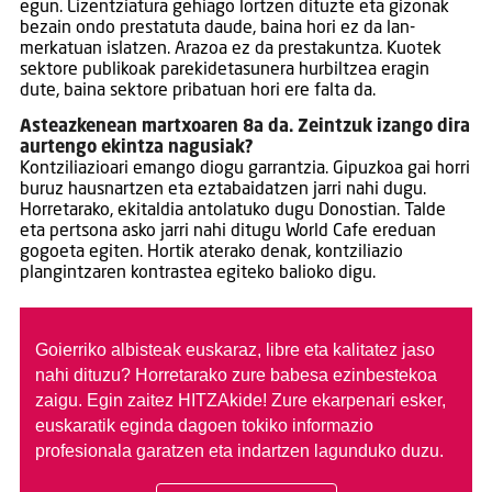
egun. Lizentziatura gehiago lortzen dituzte eta gizonak
bezain ondo prestatuta daude, baina hori ez da lan-
merkatuan islatzen. Arazoa ez da prestakuntza. Kuotek
sektore publikoak parekidetasunera hurbiltzea eragin
dute, baina sektore pribatuan hori ere falta da.
Asteazkenean martxoaren 8a da. Zeintzuk izango dira
aurtengo ekintza nagusiak?
Kontziliazioari emango diogu garrantzia. Gipuzkoa gai horri
buruz hausnartzen eta eztabaidatzen jarri nahi dugu.
Horretarako, ekitaldia antolatuko dugu Donostian. Talde
eta pertsona asko jarri nahi ditugu World Cafe ereduan
gogoeta egiten. Hortik aterako denak, kontziliazio
plangintzaren kontrastea egiteko balioko digu.
Goierriko albisteak euskaraz, libre eta kalitatez jaso
nahi dituzu?
Horretarako zure babesa ezinbestekoa
zaigu. Egin zaitez HITZAkide!
Zure ekarpenari esker,
euskaratik eginda dagoen tokiko informazio
profesionala garatzen eta indartzen lagunduko duzu.