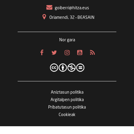
goiberri@hitza.eus
Oriamendi, 32 – BEASAIN
Nor gara
Aniztasun politika
Argitalpen politika
Pribatutasun politika
Cookieak