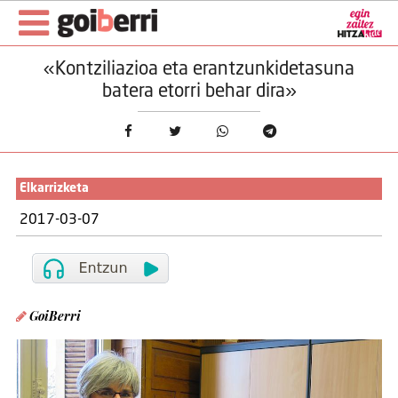
«Kontziliazioa eta erantzunkidetasuna
batera etorri behar dira»
Elkarrizketa
2017-03-07
GoiBerri