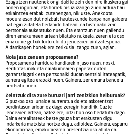
Ezagutzen nautenek ongi dakite zein den nire ikuskera gai
honen inguruan, eta horrek pisua izango zuen ardura hau
eskaintzea erabaki zutenengan, nik uste. Anekdota
modura esan dut noizbait hauteskunde kanpainan galdera
bat egin zidatela hedabide batean: ea historiako zein
pertsonaia aukeratuko nuen. Eta erantzun nuen gailendu
diren emakumeen artean bilatuko nukeela, zeren eta oso
emakume gutxik lortu ohi du jendearen aintzatespena.
Aldarrikapen horrek ere zerikusia izango zuen, agian.
Nola jaso zenuen proposamena?
Proposamena harridura handiarekin jaso nuen, noski.
Berdintasunak eta emakumearen paperak duten
garrantziagatik eta pertsonalki dudan sentsibilitateagatik,
aurrera egitea erabaki nuen. Gainera, zer emana banuela
pentsatu nuen.
Zeintzuk dira zure buruari jarri zenizkion helburuak?
Gipuzkoa oso lurralde aurreratua da eta askorentzat
berdintasun arloan ez dago zeregin handirik. Gazte
jendearen artean, batez ere, iritzi hori oso hedatuta dago.
Baina errealitateak beste gauza bat erakusten digu.
Indarkeria matxista hortxe dugu, adibidez. Gainera, esparru
ekonomikoan, emakumearen presentzia oso ahula da.