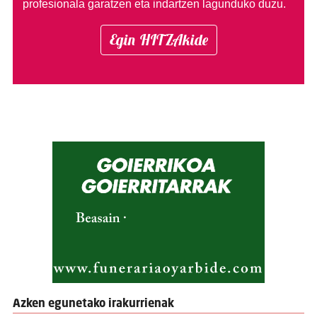
profesionala garatzen eta indartzen lagunduko duzu.
Egin HITZAkide
Azken egunetako irakurrienak