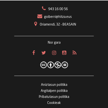
943 16 00 56
goiberri@hitza.eus
Oriamendi, 32 – BEASAIN
Nor gara
Aniztasun politika
Argitalpen politika
Pribatutasun politika
Cookieak