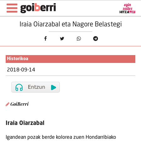
Iraia Oiarzabal eta Nagore Belastegi
Historikoa
2018-09-14
GoiBerri
Iraia Oiarzabal
Igandean pozak berde kolorea zuen Hondarribiako