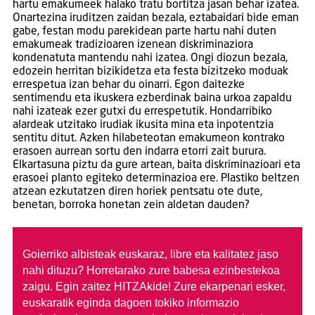
hartu emakumeek halako tratu bortitza jasan behar izatea.
Onartezina iruditzen zaidan bezala, eztabaidari bide eman
gabe, festan modu parekidean parte hartu nahi duten
emakumeak tradizioaren izenean diskriminaziora
kondenatuta mantendu nahi izatea. Ongi diozun bezala,
edozein herritan bizikidetza eta festa bizitzeko moduak
errespetua izan behar du oinarri. Egon daitezke
sentimendu eta ikuskera ezberdinak baina urkoa zapaldu
nahi izateak ezer gutxi du errespetutik. Hondarribiko
alardeak utzitako irudiak ikusita mina eta inpotentzia
sentitu ditut. Azken hilabeteotan emakumeon kontrako
erasoen aurrean sortu den indarra etorri zait burura.
Elkartasuna piztu da gure artean, baita diskriminazioari eta
erasoei planto egiteko determinazioa ere. Plastiko beltzen
atzean ezkutatzen diren horiek pentsatu ote dute,
benetan, borroka honetan zein aldetan dauden?
Goierriko albisteak euskaraz, libre eta kalitatez jaso
nahi dituzu?
Horretarako zure babesa ezinbestekoa
zaigu. Egin zaitez HITZAkide!
Zure ekarpenari esker,
euskaratik eginda dagoen tokiko informazio