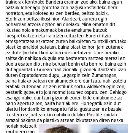
trainerak Kontxako Bandera eraman zuelako, baina egun
batzuk lehenago gorrotoa zen nagusi kostaldeko herri
horretan, eta kolorea ez zen berdea, beltza baizik.
Etorkizun beltza ikusi nion Alardeari, aurrera egin
beharrean atzera egiten ari direlako. Mina ematen dit
ikustea nola emakumeak beste emakume batzuk
mespretxatzen eta iraintzen dituzten. Euren iritzia
errespetatzea eskatzen zuten balkoietan txintxilikatutako
plastiko erraldoi batetan, baina plastiko hori jarri zutenek
ez dute Jaizkibel konpainia errespetatzen. Gure herriko
saltsekin nahikoa dugula eta besteetan sartzea merezi ez
duela esaten diot nire buruari behin eta berriro, baina ezin
dut aguantatu. Gurean tradizionalki gizonek dantzatu izan
duten Ezpatadantza dugu, Legazpin zein Zumarragan,
baina halako batean emakumeek ere dantzatu nahi zutela
erabaki zutenean ez zen istilurik sortu. Aldaketa egin zen,
besterik gabe, eta jaia normaltasunez ospatu zen. Gehiago
esango nuke, dantzari gizonak euren kide emakumeetaz
harro agertu ziren, baita herriak ere. Horregatik ezin dut
ulertu Hondarribiko errespetu falta, gustatzen ez bazaie
ikustera ez joatearekin nahikoa delako. Posible zaidan
arrazoi bakarra da plastiko atzean izkutatzen diren neska
horiek noizbait
kantinera izan