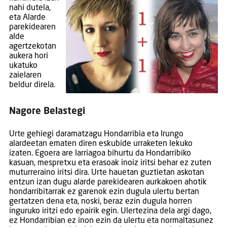
nahi dutela,
eta Alarde
parekidearen
alde
agertzekotan
aukera hori
ukatuko
zaielaren
beldur direla.
Nagore Belastegi
Urte gehiegi daramatzagu Hondarribia eta Irungo
alardeetan ematen diren eskubide urraketen lekuko
izaten. Egoera are larriagoa bihurtu da Hondarribiko
kasuan, mespretxu eta erasoak inoiz iritsi behar ez zuten
muturreraino iritsi dira. Urte hauetan guztietan askotan
entzun izan dugu alarde parekidearen aurkakoen ahotik
hondarribitarrak ez garenok ezin dugula ulertu bertan
gertatzen dena eta, noski, beraz ezin dugula horren
inguruko iritzi edo epairik egin. Ulertezina dela argi dago,
ez Hondarribian ez inon ezin da ulertu eta normaltasunez