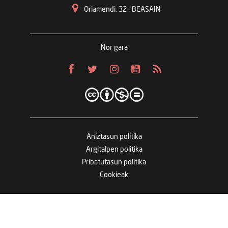
Oriamendi, 32 – BEASAIN
Nor gara
Aniztasun politika
Argitalpen politika
Pribatutasun politika
Cookieak