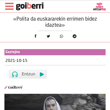
«Polita da euskararekin errimen bidez
idaztea»
Gaztejira
2021-10-15
GoiBerri