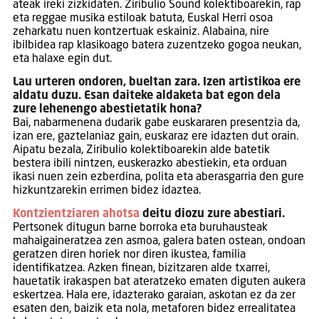
ateak ireki zizkidaten. Ziribulio Sound kolektiboarekin, rap
eta reggae musika estiloak batuta, Euskal Herri osoa
zeharkatu nuen kontzertuak eskainiz. Alabaina, nire
ibilbidea rap klasikoago batera zuzentzeko gogoa neukan,
eta halaxe egin dut.
Lau urteren ondoren, bueltan zara. Izen artistikoa ere
aldatu duzu. Esan daiteke aldaketa bat egon dela
zure lehenengo abestietatik hona?
Bai, nabarmenena dudarik gabe euskararen presentzia da,
izan ere, gaztelaniaz gain, euskaraz ere idazten dut orain.
Aipatu bezala, Ziribulio kolektiboarekin alde batetik
bestera ibili nintzen, euskerazko abestiekin, eta orduan
ikasi nuen zein ezberdina, polita eta aberasgarria den gure
hizkuntzarekin errimen bidez idaztea.
Kontzientziaren ahotsa
deitu diozu zure abestiari.
Pertsonek ditugun barne borroka eta buruhausteak
mahaigaineratzea zen asmoa, galera baten ostean, ondoan
geratzen diren horiek nor diren ikustea, familia
identifikatzea. Azken finean, bizitzaren alde txarrei,
hauetatik irakaspen bat ateratzeko ematen diguten aukera
eskertzea. Hala ere, idazterako garaian, askotan ez da zer
esaten den, baizik eta nola, metaforen bidez errealitatea