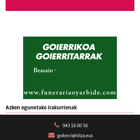
Azken egunetako irakurrienak
943 16 00 56
goiberri@hitza.eus