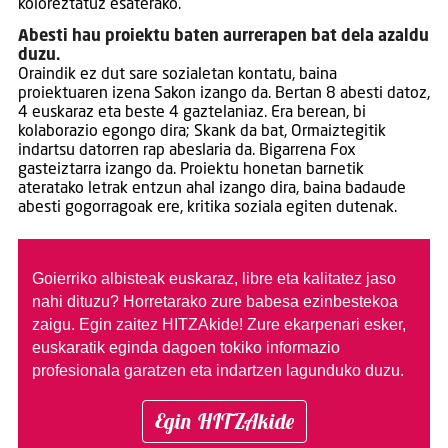
koloreztatuz esaterako.
Abesti hau proiektu baten aurrerapen bat dela azaldu
duzu.
Oraindik ez dut sare sozialetan kontatu, baina
proiektuaren izena Sakon izango da. Bertan 8 abesti datoz,
4 euskaraz eta beste 4 gaztelaniaz. Era berean, bi
kolaborazio egongo dira; Skank da bat, Ormaiztegitik
indartsu datorren rap abeslaria da. Bigarrena Fox
gasteiztarra izango da. Proiektu honetan barnetik
ateratako letrak entzun ahal izango dira, baina badaude
abesti gogorragoak ere, kritika soziala egiten dutenak.
Goierriko albisteak euskaraz, libre eta kalitatez jaso
nahi dituzu?
Horretarako zure babesa ezinbestekoa
zaigu. Egin zaitez HITZAkide!
Zure ekarpenari esker,
euskaratik eginda dagoen tokiko informazio
profesionala garatzen eta indartzen lagunduko duzu.
Egin HITZAkide