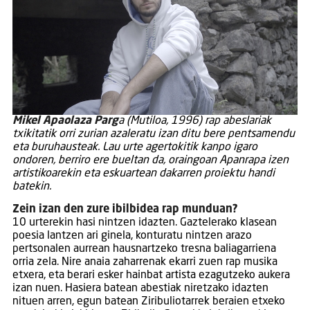
Mikel Apaolaza Parg
a (Mutiloa, 1996) rap abeslariak
txikitatik orri zurian azaleratu izan ditu bere pentsamendu
eta buruhausteak. Lau urte agertokitik kanpo igaro
ondoren, berriro ere bueltan da, oraingoan Apanrapa izen
artistikoarekin eta eskuartean dakarren proiektu handi
batekin.
Zein izan den zure ibilbidea rap munduan?
10 urterekin hasi nintzen idazten. Gaztelerako klasean
poesia lantzen ari ginela, konturatu nintzen arazo
pertsonalen aurrean hausnartzeko tresna baliagarriena
orria zela. Nire anaia zaharrenak ekarri zuen rap musika
etxera, eta berari esker hainbat artista ezagutzeko aukera
izan nuen. Hasiera batean abestiak niretzako idazten
nituen arren, egun batean Ziribuliotarrek beraien etxeko