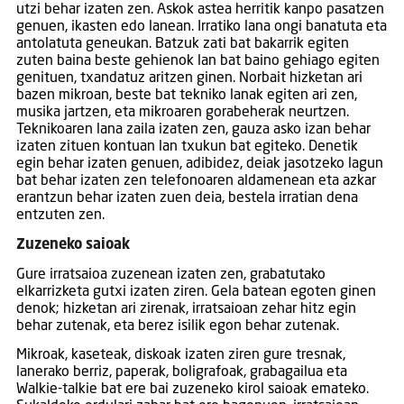
utzi behar izaten zen. Askok astea herritik kanpo pasatzen
genuen, ikasten edo lanean. Irratiko lana ongi banatuta eta
antolatuta geneukan. Batzuk zati bat bakarrik egiten
zuten baina beste gehienok lan bat baino gehiago egiten
genituen, txandatuz aritzen ginen. Norbait hizketan ari
bazen mikroan, beste bat tekniko lanak egiten ari zen,
musika jartzen, eta mikroaren gorabeherak neurtzen.
Teknikoaren lana zaila izaten zen, gauza asko izan behar
izaten zituen kontuan lan txukun bat egiteko. Denetik
egin behar izaten genuen, adibidez, deiak jasotzeko lagun
bat behar izaten zen telefonoaren aldamenean eta azkar
erantzun behar izaten zuen deia, bestela irratian dena
entzuten zen.
Zuzeneko saioak
Gure irratsaioa zuzenean izaten zen, grabatutako
elkarrizketa gutxi izaten ziren. Gela batean egoten ginen
denok; hizketan ari zirenak, irratsaioan zehar hitz egin
behar zutenak, eta berez isilik egon behar zutenak.
Mikroak, kaseteak, diskoak izaten ziren gure tresnak,
lanerako berriz, paperak, boligrafoak, grabagailua eta
Walkie-talkie bat ere bai zuzeneko kirol saioak emateko.