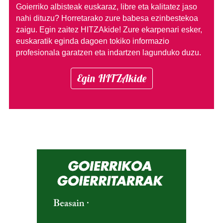
Goierriko albisteak euskaraz, libre eta kalitatez jaso
nahi dituzu?
Horretarako zure babesa ezinbestekoa
zaigu. Egin zaitez HITZAkide!
Zure ekarpenari esker,
euskaratik eginda dagoen tokiko informazio
profesionala garatzen eta indartzen lagunduko duzu.
Egin HITZAkide