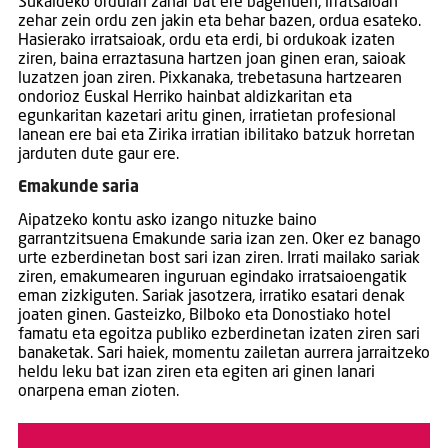
Sukaldeko ordulari zahar bat ere bagenuen, irratsaioan
zehar zein ordu zen jakin eta behar bazen, ordua esateko.
Hasierako irratsaioak, ordu eta erdi, bi ordukoak izaten
ziren, baina erraztasuna hartzen joan ginen eran, saioak
luzatzen joan ziren. Pixkanaka, trebetasuna hartzearen
ondorioz Euskal Herriko hainbat aldizkaritan eta
egunkaritan kazetari aritu ginen, irratietan profesional
lanean ere bai eta Zirika irratian ibilitako batzuk horretan
jarduten dute gaur ere.
Emakunde saria
Aipatzeko kontu asko izango nituzke baino
garrantzitsuena Emakunde saria izan zen. Oker ez banago
urte ezberdinetan bost sari izan ziren. Irrati mailako sariak
ziren, emakumearen inguruan egindako irratsaioengatik
eman zizkiguten. Sariak jasotzera, irratiko esatari denak
joaten ginen. Gasteizko, Bilboko eta Donostiako hotel
famatu eta egoitza publiko ezberdinetan izaten ziren sari
banaketak. Sari haiek, momentu zailetan aurrera jarraitzeko
heldu leku bat izan ziren eta egiten ari ginen lanari
onarpena eman zioten.