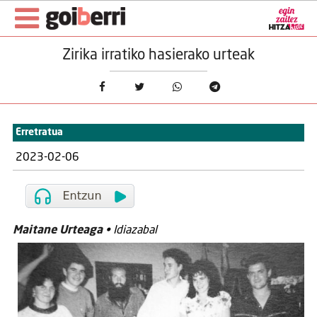
Zirika irratiko hasierako urteak
Erretratua
2023-02-06
Maitane Urteaga
• Idiazabal