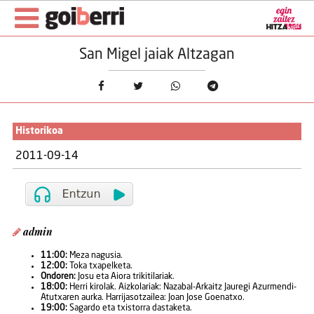
San Migel jaiak Altzagan
Historikoa
2011-09-14
admin
11:00:
Meza nagusia.
12:00:
Toka txapelketa.
Ondoren:
Josu eta Aiora trikitilariak.
18:00:
Herri kirolak. Aizkolariak: Nazabal-Arkaitz Jauregi Azurmendi-
Atutxaren aurka. Harrijasotzailea: Joan Jose Goenatxo.
19:00:
Sagardo eta txistorra dastaketa.