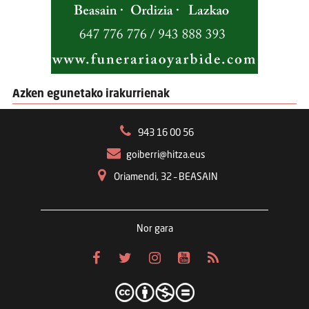
Azken egunetako irakurrienak
943 16 00 56
goiberri@hitza.eus
Oriamendi, 32 – BEASAIN
Nor gara