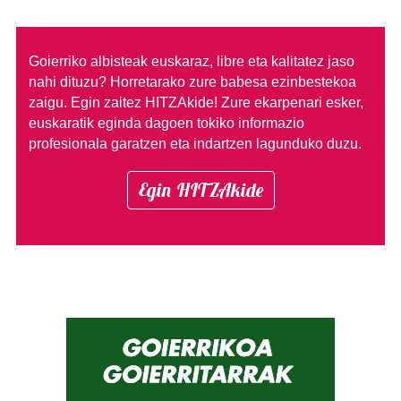
Goierriko albisteak euskaraz, libre eta kalitatez jaso
nahi dituzu?
Horretarako zure babesa ezinbestekoa
zaigu. Egin zaitez HITZAkide!
Zure ekarpenari esker,
euskaratik eginda dagoen tokiko informazio
profesionala garatzen eta indartzen lagunduko duzu.
Egin HITZAkide