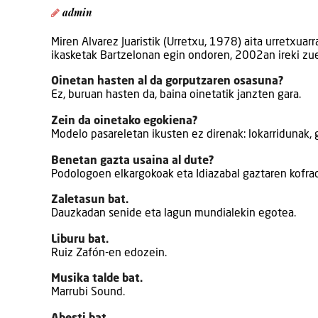
admin
Miren Alvarez Juaristik (Urretxu, 1978) aita urretxuarr
ikasketak Bartzelonan egin ondoren, 2002an ireki zue
Oinetan hasten al da gorputzaren osasuna?
Ez, buruan hasten da, baina oinetatik janzten gara.
Zein da oinetako egokiena?
Modelo pasareletan ikusten ez direnak: lokarridunak,
Benetan gazta usaina al dute?
Podologoen elkargokoak eta Idiazabal gaztaren kofrad
Zaletasun bat.
Dauzkadan senide eta lagun mundialekin egotea.
Liburu bat.
Ruiz Zafón-en edozein.
Musika talde bat.
Marrubi Sound.