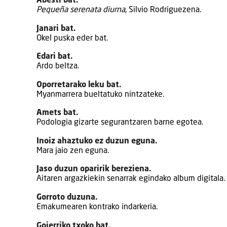
Abesti bat.
Pequeña serenata diurna
, Silvio Rodriguezena.
Janari bat.
Okel puska eder bat.
Edari bat.
Ardo beltza.
Oporretarako leku bat.
Myanmarrera bueltatuko nintzateke.
Amets bat.
Podologia gizarte segurantzaren barne egotea.
Inoiz ahaztuko ez duzun eguna.
Mara jaio zen eguna.
Jaso duzun oparirik bereziena.
Aitaren argazkiekin senarrak egindako album digitala.
Gorroto duzuna.
Emakumearen kontrako indarkeria.
Goierriko txoko bat.