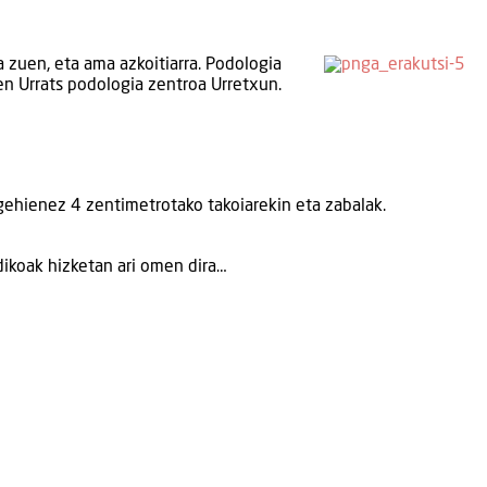
a zuen, eta ama azkoitiarra. Podologia
n Urrats podologia zentroa Urretxun.
 gehienez 4 zentimetrotako takoiarekin eta zabalak.
ikoak hizketan ari omen dira…