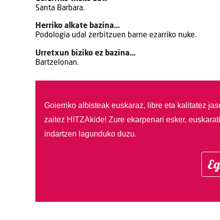
Santa Barbara.
Herriko alkate bazina…
Podologia udal zerbitzuen barne ezarriko nuke.
Urretxun biziko ez bazina…
Bartzelonan.
Goierriko albisteak euskaraz, libre eta kalitatez ja
zaitez HITZAkide!
Zure ekarpenari esker, euskarat
indartzen lagunduko duzu.
Eg