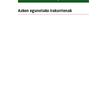
Azken egunetako irakurrienak