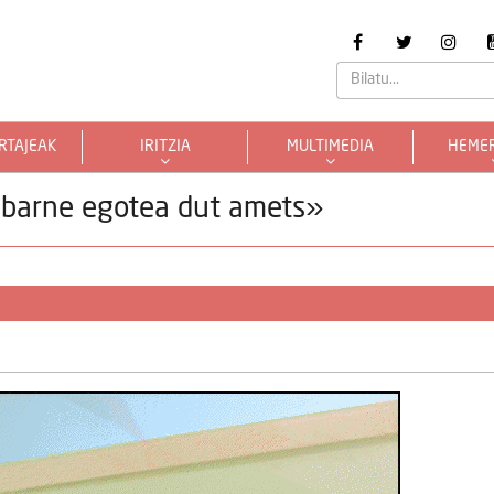
RTAJEAK
IRITZIA
MULTIMEDIA
HEME
 barne egotea dut amets»