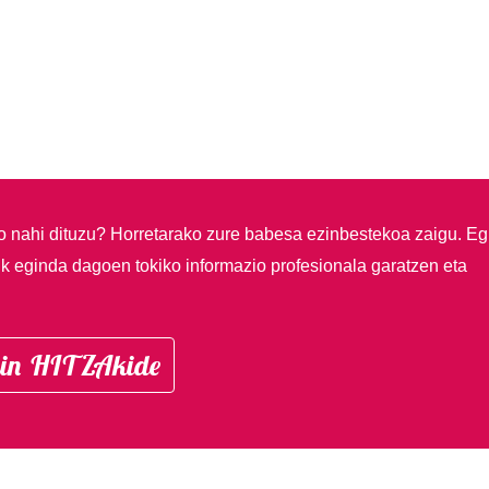
so nahi dituzu?
Horretarako zure babesa ezinbestekoa zaigu. Eg
ik eginda dagoen tokiko informazio profesionala garatzen eta
in HITZAkide