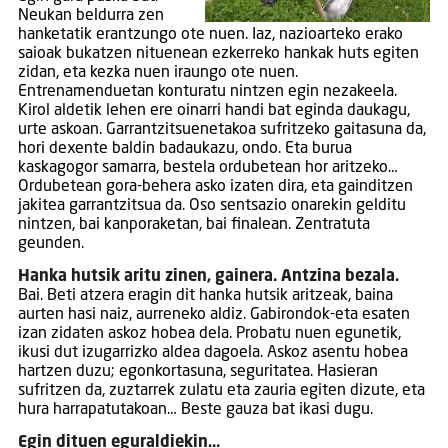
Neukan beldurra zen
hanketatik erantzungo ote nuen. Iaz, nazioarteko erako
saioak bukatzen nituenean ezkerreko hankak huts egiten
zidan, eta kezka nuen iraungo ote nuen.
Entrenamenduetan konturatu nintzen egin nezakeela.
Kirol aldetik lehen ere oinarri handi bat eginda daukagu,
urte askoan. Garrantzitsuenetakoa sufritzeko gaitasuna da,
hori dexente baldin badaukazu, ondo. Eta burua
kaskagogor samarra, bestela ordubetean hor aritzeko…
Ordubetean gora-behera asko izaten dira, eta gainditzen
jakitea garrantzitsua da. Oso sentsazio onarekin gelditu
nintzen, bai kanporaketan, bai finalean. Zentratuta
geunden.
Hanka hutsik aritu zinen, gainera. Antzina bezala.
Bai. Beti atzera eragin dit hanka hutsik aritzeak, baina
aurten hasi naiz, aurreneko aldiz. Gabirondok-eta esaten
izan zidaten askoz hobea dela. Probatu nuen egunetik,
ikusi dut izugarrizko aldea dagoela. Askoz asentu hobea
hartzen duzu; egonkortasuna, seguritatea. Hasieran
sufritzen da, zuztarrek zulatu eta zauria egiten dizute, eta
hura harrapatutakoan… Beste gauza bat ikasi dugu.
Egin dituen eguraldiekin…