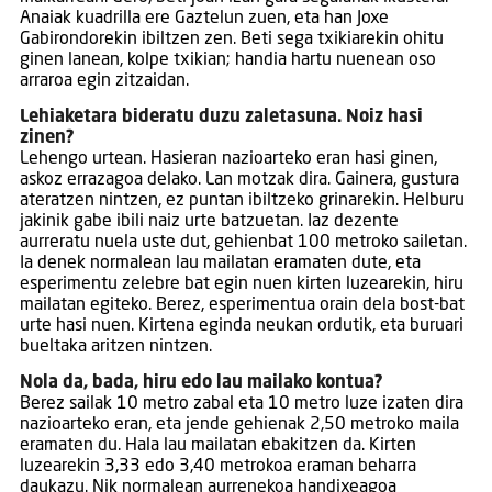
Anaiak kuadrilla ere Gaztelun zuen, eta han Joxe
Gabirondorekin ibiltzen zen. Beti sega txikiarekin ohitu
ginen lanean, kolpe txikian; handia hartu nuenean oso
arraroa egin zitzaidan.
Lehiaketara bideratu duzu zaletasuna. Noiz hasi
zinen?
Lehengo urtean. Hasieran nazioarteko eran hasi ginen,
askoz errazagoa delako. Lan motzak dira. Gainera, gustura
ateratzen nintzen, ez puntan ibiltzeko grinarekin. Helburu
jakinik gabe ibili naiz urte batzuetan. Iaz dezente
aurreratu nuela uste dut, gehienbat 100 metroko sailetan.
Ia denek normalean lau mailatan eramaten dute, eta
esperimentu zelebre bat egin nuen kirten luzearekin, hiru
mailatan egiteko. Berez, esperimentua orain dela bost-bat
urte hasi nuen. Kirtena eginda neukan ordutik, eta buruari
bueltaka aritzen nintzen.
Nola da, bada, hiru edo lau mailako kontua?
Berez sailak 10 metro zabal eta 10 metro luze izaten dira
nazioarteko eran, eta jende gehienak 2,50 metroko maila
eramaten du. Hala lau mailatan ebakitzen da. Kirten
luzearekin 3,33 edo 3,40 metrokoa eraman beharra
daukazu. Nik normalean aurrenekoa handixeagoa