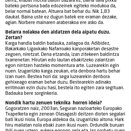
berriz, erabat motxa baldin bazara ez, baina taila pixka
bateko pertsona bada edozeinek egiteko modukoa da,
belar normal batean. Altuera bat behar du. Nik 1,83
daukat. Baina uste ez dugun batek ere eraman dezake,
agian. Norbere mainaren araberakoa ere asko da.
Belarra nolakoa den aldatzen dela aipatu duzu.
Zertan?
Karga handia baldin badauka, zailagoa da. Adibidez,
Bakarkako Ligaxkako Nafarroako kanporaketan desastre
zegoen, niretzat. Dena etzanda, izan zitekeen baldintza
txarrenetan. Hirutan edo lautan ebakitzeko zalantzan
egon nintzen hasteko momentura arte. Luzearekin egin
nuen. Izugarrizko karga zeukan, eta denbora hartu behar
izan nuen. Bestea hori da: sega luzearekin denbora
gehixeago eraman behar duzu. Bestearekin adinako
erritmoan ezin duzu hasi, bestela ito egiten zara segituan.
Badauka bere sorginkeria.
Nondik hartu zenuen teknika horren ideia?
Gogoratzen naiz, 2003an, Seguran nazioarteko Europako
Txapelketa egin zenean Olasagasti deitzen dioten segalari
bati ikusi niola. Europa aldekoa da, izugarrizko aitona. Hark
hiru mailatan nola ebaki zuen ikusi nuen. Ordundik buruan
ibili nuen urtero, aukera egongo zela eta. Iaz probatu nuen,