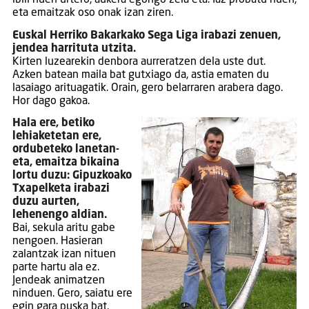
eta emaitzak oso onak izan ziren.
Euskal Herriko Bakarkako Sega Liga irabazi zenuen,
jendea harrituta utzita.
Kirten luzearekin denbora aurreratzen dela uste dut.
Azken batean maila bat gutxiago da, astia ematen du
lasaiago arituagatik. Orain, gero belarraren arabera dago.
Hor dago gakoa.
Hala ere, betiko
lehiaketetan ere,
ordubeteko lanetan-
eta, emaitza bikaina
lortu duzu: Gipuzkoako
Txapelketa irabazi
duzu aurten,
lehenengo aldian.
Bai, sekula aritu gabe
nengoen. Hasieran
zalantzak izan nituen
parte hartu ala ez.
Jendeak animatzen
ninduen. Gero, saiatu ere
egin gara puska bat.