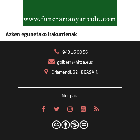
Azken egunetako irakurrienak
943 16 00 56
goiberri@hitza.eus
Oriamendi, 32 – BEASAIN
Nor gara