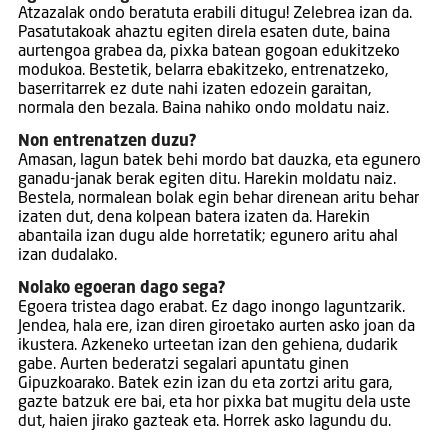
Atzazalak ondo beratuta erabili ditugu! Zelebrea izan da.
Pasatutakoak ahaztu egiten direla esaten dute, baina
aurtengoa grabea da, pixka batean gogoan edukitzeko
modukoa. Bestetik, belarra ebakitzeko, entrenatzeko,
baserritarrek ez dute nahi izaten edozein garaitan,
normala den bezala. Baina nahiko ondo moldatu naiz.
Non entrenatzen duzu?
Amasan, lagun batek behi mordo bat dauzka, eta egunero
ganadu-janak berak egiten ditu. Harekin moldatu naiz.
Bestela, normalean bolak egin behar direnean aritu behar
izaten dut, dena kolpean batera izaten da. Harekin
abantaila izan dugu alde horretatik; egunero aritu ahal
izan dudalako.
Nolako egoeran dago sega?
Egoera tristea dago erabat. Ez dago inongo laguntzarik.
Jendea, hala ere, izan diren giroetako aurten asko joan da
ikustera. Azkeneko urteetan izan den gehiena, dudarik
gabe. Aurten bederatzi segalari apuntatu ginen
Gipuzkoarako. Batek ezin izan du eta zortzi aritu gara,
gazte batzuk ere bai, eta hor pixka bat mugitu dela uste
dut, haien jirako gazteak eta. Horrek asko lagundu du.