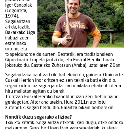
jarraitzen du
Igor Esnaolak
(Legorreta,
1974).
Segalaritzan
ari da, iaztik.
Bakarkako Liga
irabazi zuen
estreinako
urtean, eta
txapeldunorde da aurten. Bestetik, era tradizionalean
Gipuzkoako txapela jantzi du, eta Euskal Herriko finala
jokatuko du, Gasteizko Zuhatzun (Araba), uztailaren 20an.
Segalaritzara iraultza txiki bat ekarri du, gainera. Orain arte
Euskal Herrian inor aritzen ez zen teknika bati ekin dio,
segari kirten luzeagoa jarrita. Lau mailatan ebaki ohi dena
hiru mailatan egiten du berak.
Trontzan Euskal Herriko txapeldun izan zen, behin baino
gehiagotan, Aitor anaiarekin. Hura 2011n atxilotu
zutenetik, segari heldu dio. Emaitza bikain berberekin.
Nondik duzu segarako afizioa?
Txiki-txikitatik. Segalaritza etxetik ikasi dugu, etxe ondoko
malkarrean. Gero, beti joan izan gara segalariak ikustera.