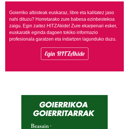
Goierriko albisteak euskaraz, libre eta kalitatez jaso
nahi dituzu?
Horretarako zure babesa ezinbestekoa
zaigu. Egin zaitez HITZAkide!
Zure ekarpenari esker,
euskaratik eginda dagoen tokiko informazio
profesionala garatzen eta indartzen lagunduko duzu.
Egin HITZAkide