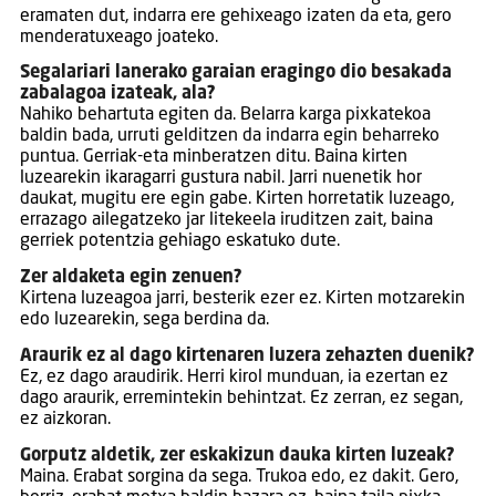
eramaten dut, indarra ere gehixeago izaten da eta, gero
menderatuxeago joateko.
Segalariari lanerako garaian eragingo dio besakada
zabalagoa izateak, ala?
Nahiko behartuta egiten da. Belarra karga pixkatekoa
baldin bada, urruti gelditzen da indarra egin beharreko
puntua. Gerriak-eta minberatzen ditu. Baina kirten
luzearekin ikaragarri gustura nabil. Jarri nuenetik hor
daukat, mugitu ere egin gabe. Kirten horretatik luzeago,
errazago ailegatzeko jar litekeela iruditzen zait, baina
gerriek potentzia gehiago eskatuko dute.
Zer aldaketa egin zenuen?
Kirtena luzeagoa jarri, besterik ezer ez. Kirten motzarekin
edo luzearekin, sega berdina da.
Araurik ez al dago kirtenaren luzera zehazten duenik?
Ez, ez dago araudirik. Herri kirol munduan, ia ezertan ez
dago araurik, erremintekin behintzat. Ez zerran, ez segan,
ez aizkoran.
Gorputz aldetik, zer eskakizun dauka kirten luzeak?
Maina. Erabat sorgina da sega. Trukoa edo, ez dakit. Gero,