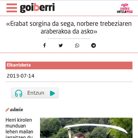
«Erabat sorgina da sega, norbere trebeziaren
araberakoa da asko»
Elkarrizketa
2013-07-14
admin
Herri kirolen
munduan
lehen mailan