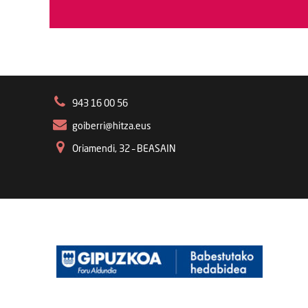
943 16 00 56
goiberri@hitza.eus
Oriamendi, 32 – BEASAIN