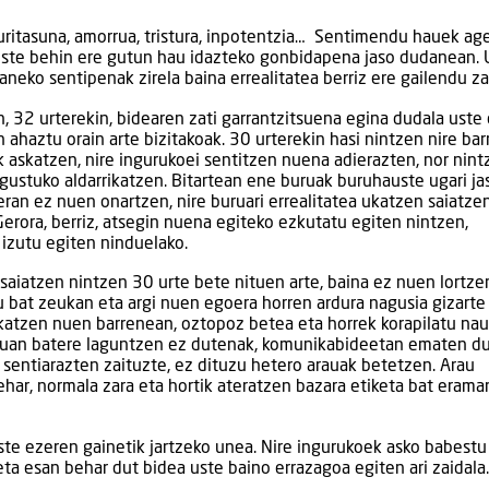
duritasuna, amorrua, tristura, inpotentzia… Sentimendu hauek ag
este behin ere gutun hau idazteko gonbidapena jaso dudanean. 
aneko sentipenak zirela baina errealitatea berriz ere gailendu zai
, 32 urterekin, bidearen zati garrantzitsuena egina dudala uste 
n ahaztu orain arte bizitakoak. 30 urterekin hasi nintzen nire bar
k askatzen, nire ingurukoei sentitzen nuena adierazten, nor nint
gustuko aldarrikatzen. Bitartean ene buruak buruhauste ugari ja
ieran ez nuen onartzen, nire buruari errealitatea ukatzen saiatze
Gerora, berriz, atsegin nuena egiteko ezkutatu egiten nintzen,
 izutu egiten ninduelako.
saiatzen nintzen 30 urte bete nituen arte, baina ez nuen lortze
u bat zeukan eta argi nuen egoera horren ardura nagusia gizarte
dikatzen nuen barrenean, oztopoz betea eta horrek korapilatu nau
uruan batere laguntzen ez dutenak, komunikabideetan ematen d
t sentiarazten zaituzte, ez dituzu hetero arauak betetzen. Arau
ehar, normala zara eta hortik ateratzen bazara etiketa bat erama
beste ezeren gainetik jartzeko unea. Nire ingurukoek asko babestu
ta esan behar dut bidea uste baino errazagoa egiten ari zaidala.