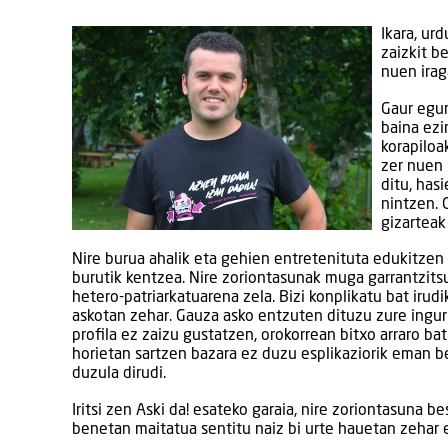
Ikara, ur
zaizkit b
nuen irag
Gaur egun
baina ezi
korapiloa
zer nuen 
ditu, has
nintzen. 
gizarteak
Nire burua ahalik eta gehien entretenituta edukitzen 
burutik kentzea. Nire zoriontasunak muga garran­tzits
hetero-patriarkatuarena zela. Bizi konplikatu bat iru
askotan zehar. Gauza asko entzuten dituzu zure ing
profila ez zaizu gustatzen, orokorrean bitxo arraro ba
horietan sartzen bazara ez duzu esplikaziorik eman b
duzula dirudi.
Iritsi zen Aski da! esateko garaia, nire zoriontasuna 
benetan maitatua sentitu naiz bi urte hauetan zehar e