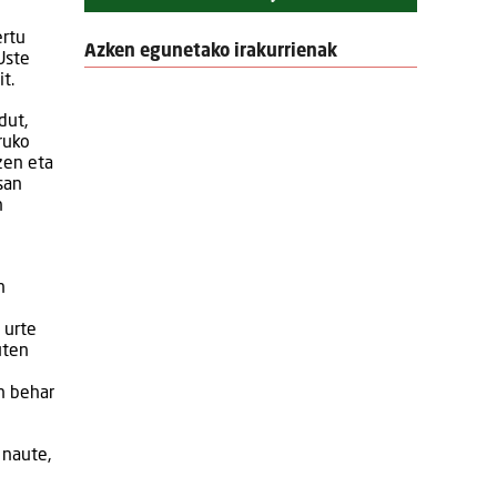
ertu
Azken egunetako irakurrienak
Uste
t.
dut,
ruko
zen eta
san
n
n
 urte
uten
n behar
 naute,