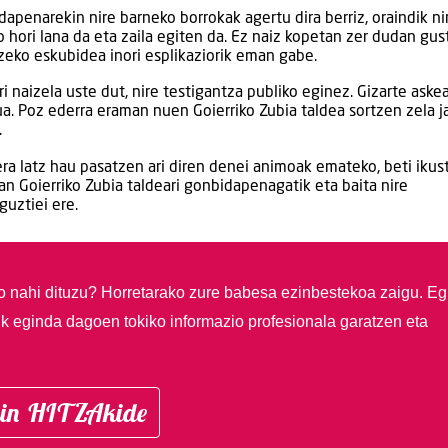
apenarekin nire barneko borrokak agertu dira berriz, oraindik ni
lo hori lana da eta zaila egiten da. Ez naiz kopetan zer dudan gu
tzeko eskubidea inori esplikaziorik eman gabe.
 naizela uste dut, nire testigantza publiko eginez. Gizarte aske
ua. Poz ederra eraman nuen Goierriko Zubia taldea sortzen zela j
.
ra latz hau pasatzen ari diren denei animoak emateko, beti ikus
an Goierriko Zubia taldeari gonbidapenagatik eta baita nire
uztiei ere.
so nahi dituzu?
Horretarako zure babesa ezinbestekoa zaigu. Eg
ik eginda dagoen tokiko informazio profesionala garatzen eta
in HITZAkide