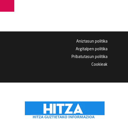
Aniztasun politika
Argitalpen politika
Pribatutasun politika
Cookieak