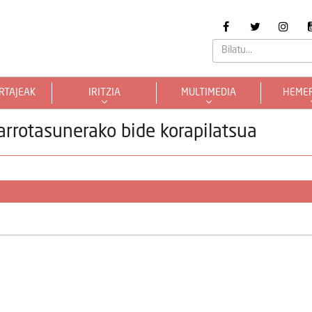
RTAJEAK
IRITZIA
MULTIMEDIA
HEME
rrotasunerako bide korapilatsua