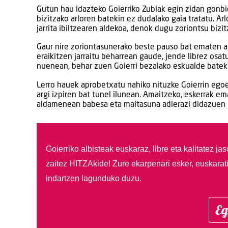
Gutun hau idazteko Goierriko Zubiak egin zidan gonbid
bizitzako arloren batekin ez dudalako gaia tratatu. Ar
jarrita ibiltzearen aldekoa, denok dugu zoriontsu bizi
Gaur nire zoriontasunerako beste pauso bat ematen ari
eraikitzen jarraitu beharrean gaude, jende librez osat
nuenean, behar zuen Goierri bezalako eskualde batek
Lerro hauek aprobetxatu nahiko nituzke Goierrin egoe
argi izpiren bat tunel ilunean. Amaitzeko, eskerrak em
aldamenean babesa eta maitasuna adierazi didazuen g
Goierriko albisteak euskaraz, libre eta kalitatez ja
zaitez HITZAkide!
Zure ekarpenari esker, euskarat
indartzen lagunduko duzu.
Eg