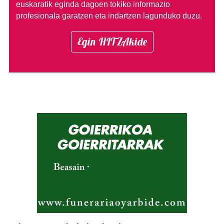
euskaratik eginda dagoen tokiko informazio
profesionala garatzen eta indartzen lagunduko duzu.
Egin HITZAkide