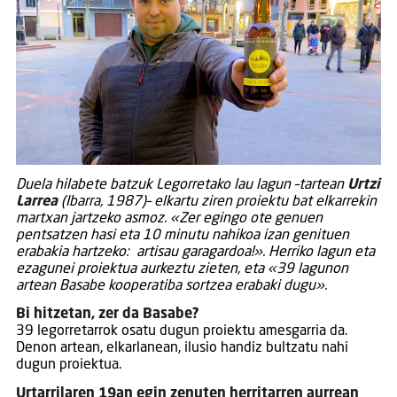
Duela hilabete batzuk Legorretako lau lagun –tartean
Urtzi
Larrea
(Ibarra, 1987)– elkartu ziren proiektu bat elkarrekin
martxan jartzeko asmoz. «Zer egingo ote genuen
pentsatzen hasi eta 10 minutu nahikoa izan genituen
erabakia hartzeko: artisau garagardoa!». Herriko lagun eta
ezagunei proiektua aurkeztu zieten, eta «39 lagunon
artean Basabe kooperatiba sortzea erabaki dugu».
Bi hitzetan, zer da Basabe?
39 legorretarrok osatu dugun proiektu amesgarria da.
Denon artean, elkarlanean, ilusio handiz bultzatu nahi
dugun proiektua.
Urtarrilaren 19an egin zenuten herritarren aurrean