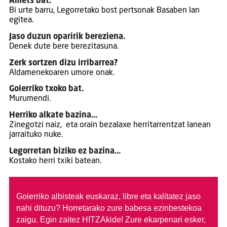
Amets bat.
Bi urte barru, Legorretako bost pertsonak Basaben lan
egitea.
Jaso duzun oparirik bereziena.
Denek dute bere berezitasuna.
Zerk sortzen dizu irribarrea?
Aldamenekoaren umore onak.
Goierriko txoko bat.
Murumendi.
Herriko alkate bazina…
Zinegotzi naiz, eta orain bezalaxe herritarrentzat lanean
jarraituko nuke.
Legorretan biziko ez bazina…
Kostako herri txiki batean.
Goierriko albisteak euskaraz, libre eta kalitatez jaso
nahi dituzu?
Horretarako zure babesa ezinbestekoa
zaigu. Egin zaitez HITZAkide!
Zure ekarpenari esker,