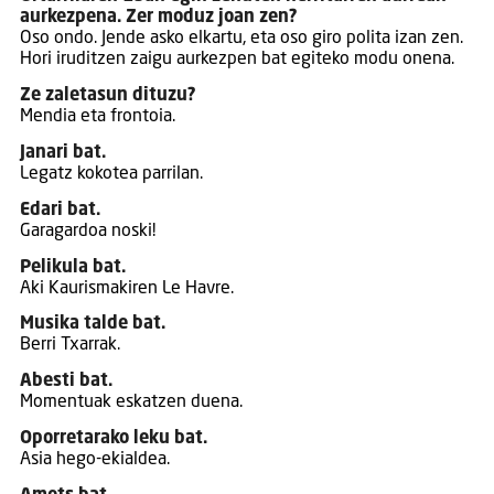
aurkezpena. Zer moduz joan zen?
Oso ondo. Jende asko elkartu, eta oso giro polita izan zen.
Hori iruditzen zaigu aurkezpen bat egiteko modu onena.
Ze zaletasun dituzu?
Mendia eta frontoia.
Janari bat.
Legatz kokotea parrilan.
Edari bat.
Garagardoa noski!
Pelikula bat.
Aki Kaurismakiren Le Havre.
Musika talde bat.
Berri Txarrak.
Abesti bat.
Momentuak eskatzen duena.
Oporretarako leku bat.
Asia hego-ekialdea.