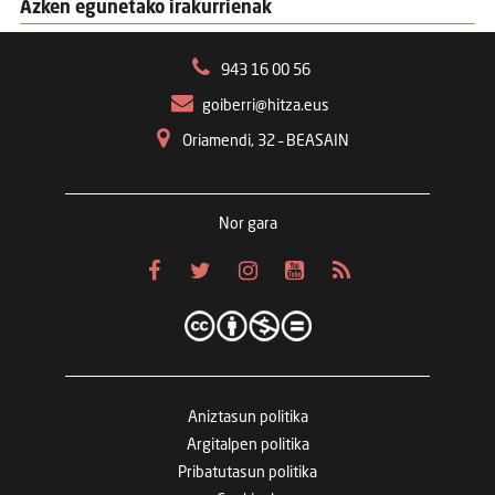
Azken egunetako irakurrienak
943 16 00 56
goiberri@hitza.eus
Oriamendi, 32 – BEASAIN
Nor gara
Aniztasun politika
Argitalpen politika
Pribatutasun politika