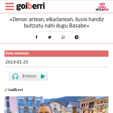
«Denon artean, elkarlanean, ilusio handiz
bultzatu nahi dugu Basabe»
Kate motzean
2019-01-25
GoiBerri