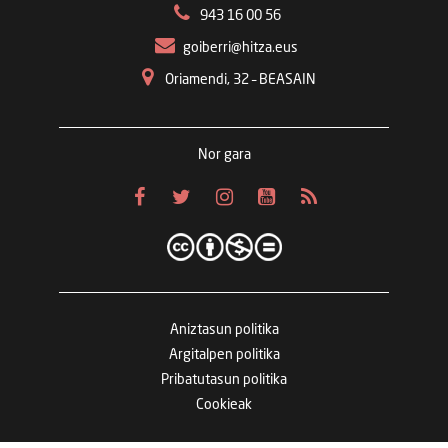
943 16 00 56
goiberri@hitza.eus
Oriamendi, 32 – BEASAIN
Nor gara
Aniztasun politika
Argitalpen politika
Pribatutasun politika
Cookieak