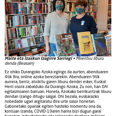
Maite eta Izaskun Izagirre Sarriegi
• Mirentxu liburu
denda (Beasain)
Ez ohiko Durangoko Azoka egingo da aurten, abenduaren
4tik 8ra, online azoka bereziarekin. Abenduaren 9tik
aurrera, berriz, atxikitu garen liburu dendei esker, Euskal
Herri osora zabalduko da Durango Azoka, Zu non, han DA!
egitasmoaren barruan. Honela, Azokako berrikuntzak liburu
dendan izango ditugu salgai. Ohi bezala, euskarazko
nobedade ugari argitaratu dira urte sasoi honetan.
Gabonetako opariak egiten hasteko momentu ona da,
kontuan izanda, COVID-19aren harira bizi dugun garai