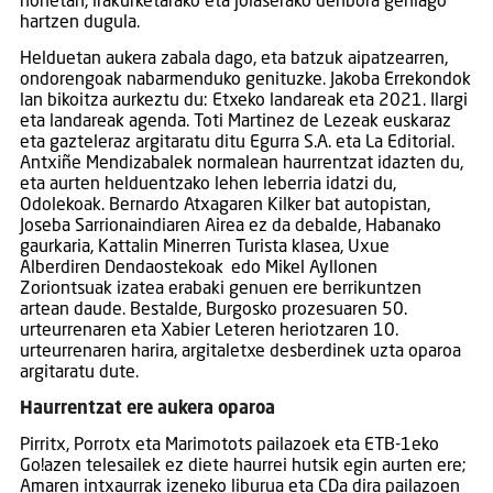
honetan, irakurketarako eta jolaserako denbora gehiago
hartzen dugula.
Helduetan aukera zabala dago, eta batzuk aipatzearren,
ondorengoak nabarmenduko genituzke. Jakoba Errekondok
lan bikoitza aurkeztu du: Etxeko landareak eta 2021. Ilargi
eta landareak agenda. Toti Martinez de Lezeak euskaraz
eta gazteleraz argitaratu ditu Egurra S.A. eta La Editorial.
Antxiñe Mendizabalek normalean haurrentzat idazten du,
eta aurten helduentzako lehen leberria idatzi du,
Odolekoak. Bernardo Atxagaren Kilker bat autopistan,
Joseba Sarrionaindiaren Airea ez da debalde, Habanako
gaurkaria, Kattalin Minerren Turista klasea, Uxue
Alberdiren Dendaostekoak edo Mikel Ayllonen
Zoriontsuak izatea erabaki genuen ere berrikuntzen
artean daude. Bestalde, Burgosko prozesuaren 50.
urteurrenaren eta Xabier Leteren heriotzaren 10.
urteurrenaren harira, argitaletxe desberdinek uzta oparoa
argitaratu dute.
Haurrentzat ere aukera oparoa
Pirritx, Porrotx eta Marimotots pailazoek eta ETB-1eko
Go!azen telesailek ez diete haurrei hutsik egin aurten ere;
Amaren intxaurrak izeneko liburua eta CDa dira pailazoen