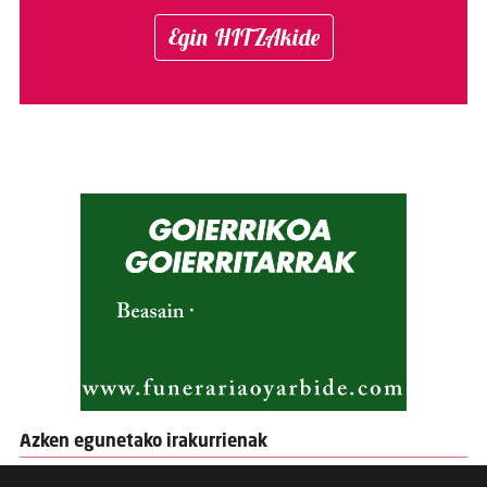
Egin HITZAkide
Azken egunetako irakurrienak