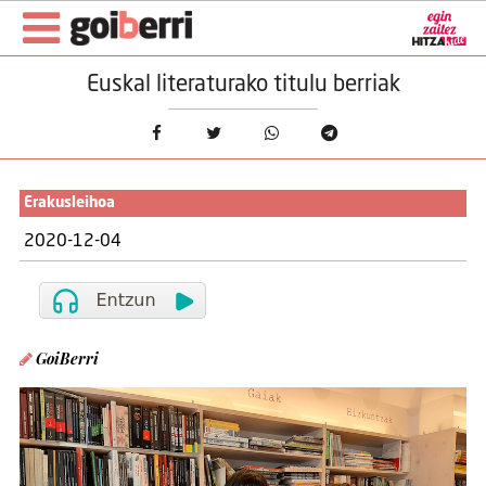
Euskal literaturako titulu berriak
Erakusleihoa
2020-12-04
GoiBerri