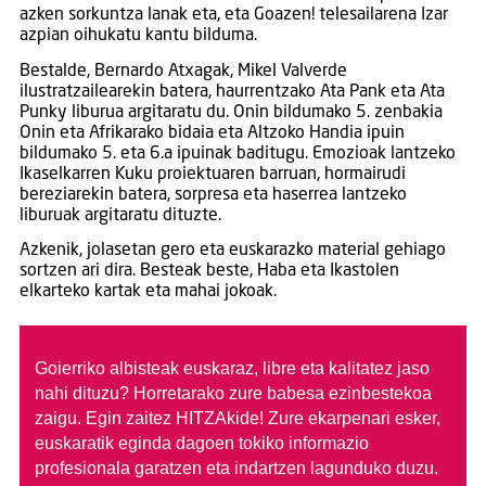
azken sorkuntza lanak eta, eta Goazen! telesailarena Izar
azpian oihukatu kantu bilduma.
Bestalde, Bernardo Atxagak, Mikel Valverde
ilustratzailearekin batera, haurrentzako Ata Pank eta Ata
Punky liburua argitaratu du. Onin bildumako 5. zenbakia
Onin eta Afrikarako bidaia eta Altzoko Handia ipuin
bildumako 5. eta 6.a ipuinak baditugu. Emozioak lantzeko
Ikaselkarren Kuku proiektuaren barruan, hormairudi
bereziarekin batera, sorpresa eta haserrea lantzeko
liburuak argitaratu dituzte.
Azkenik, jolasetan gero eta euskarazko material gehiago
sortzen ari dira. Besteak beste, Haba eta Ikastolen
elkarteko kartak eta mahai jokoak.
Goierriko albisteak euskaraz, libre eta kalitatez jaso
nahi dituzu?
Horretarako zure babesa ezinbestekoa
zaigu. Egin zaitez HITZAkide!
Zure ekarpenari esker,
euskaratik eginda dagoen tokiko informazio
profesionala garatzen eta indartzen lagunduko duzu.