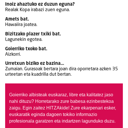
Inoiz ahaztuko ez duzun eguna?
Realak Kopa irabazi zuen eguna.
Amets bat.
Hawaiira joatea.
Bizitzako plazer txiki bat.
Lagunekin egotea.
Goierriko txoko bat.
Aizkorri.
Urretxun biziko ez bazina…
Zumaian. Gurasoak bertara joan dira oporretara azken 35
urteetan eta kuadrilla dut bertan.
Goierriko albisteak euskaraz, libre eta kalitatez jaso
nahi dituzu?
Horretarako zure babesa ezinbestekoa
zaigu. Egin zaitez HITZAkide!
Zure ekarpenari esker,
euskaratik eginda dagoen tokiko informazio
profesionala garatzen eta indartzen lagunduko duzu.