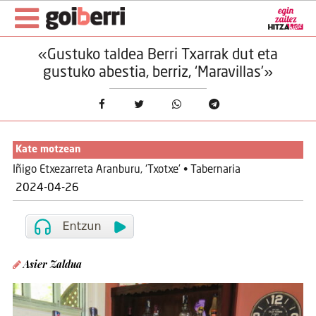
«Gustuko taldea Berri Txarrak dut eta
gustuko abestia, berriz, ‘Maravillas’»
Kate motzean
Iñigo Etxezarreta Aranburu, ‘Txotxe’ • Tabernaria
2024-04-26
Asier Zaldua