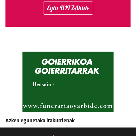
Egin HITZAkide
Azken egunetako irakurrienak