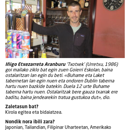
Iñigo Etxezarreta Aranburu
‘Txotxek’ (Urretxu, 1986)
goi mailako ziklo bat egin zuen Goierri Eskolan, baina
ostalaritzan lan egin du beti. «Buhame eta Laket
tabernetan lan egin nuen eta ondoren Dublin taberna
hartu nuen bazkide batekin. Duela 12 urte Buhame
taberna hartu nuen. Ostalaritzak bere gauza txarrak ere
baditu, baina jendearekin tratua gustukoa dut», dio.
Zaletasun bat?
Kirola egitea eta bidaiatzea.
Nondik nora ibili zara?
Japonian, Tailandian, Filipinar Uharteetan, Amerikako