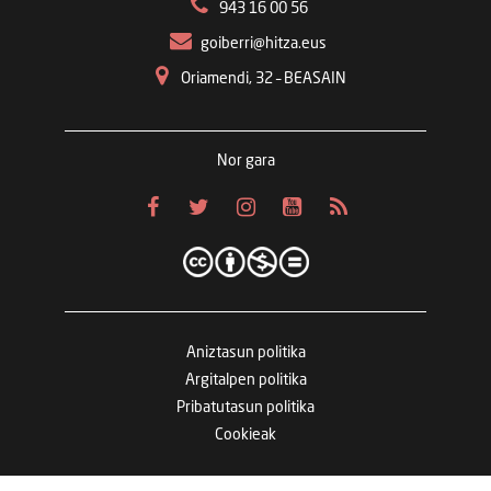
943 16 00 56
goiberri@hitza.eus
Oriamendi, 32 – BEASAIN
Nor gara
Aniztasun politika
Argitalpen politika
Pribatutasun politika
Cookieak