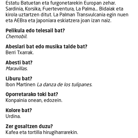
Estatu Batuetan eta furgonetarekin Europan zehar.
Sardinia, Korsika, Fuerteventura, La Palma… Bidaiak eta
kirola uztartzen ditut. La Palman Transvulcania egin nuen
eta AEBra eta Japoniara eskiatzera joan izan naiz.
Pelikula edo telesail bat?
Chernobil.
Abeslari bat edo musika talde bat?
Berri Txarrak.
Abesti bat?
Maravillas.
Liburu bat?
Ibon Martinen
La danza de los tulipanes.
Oporretarako toki bat?
Konpainia onean, edozein.
Kolore bat?
Urdina.
Zer gosaltzen duzu?
Kafea eta tortilla hirugiharrarekin.