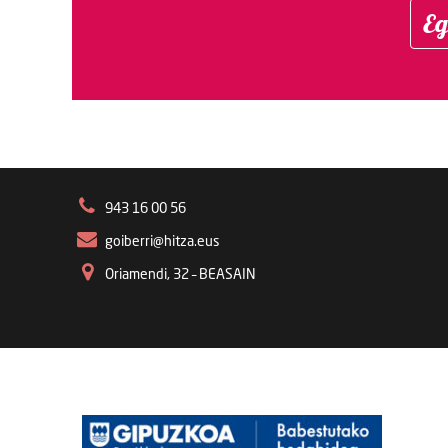
Eg
943 16 00 56
goiberri@hitza.eus
Oriamendi, 32 – BEASAIN