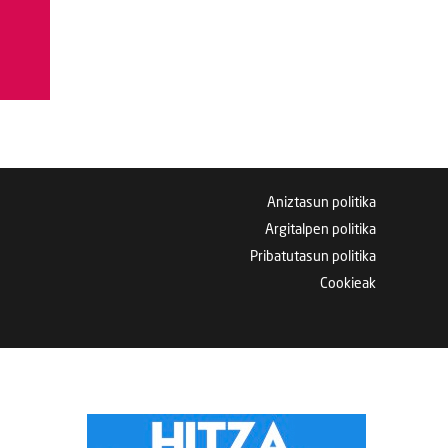
Aniztasun politika
Argitalpen politika
Pribatutasun politika
Cookieak