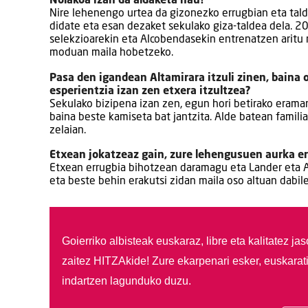
Nolakoa izan da aldaketa hau?
Nire lehenengo urtea da gizonezko errugbian eta tald
didate eta esan dezaket sekulako giza-taldea dela. 20
selekzioarekin eta Alcobendasekin entrenatzen aritu na
moduan maila hobetzeko.
Pasa den igandean Altamirara itzuli zinen, baina 
esperientzia izan zen etxera itzultzea?
Sekulako bizipena izan zen, egun hori betirako eraman
baina beste kamiseta bat jantzita. Alde batean famili
zelaian.
Etxean jokatzeaz gain, zure lehengusuen aurka e
Etxean errugbia bihotzean daramagu eta Lander eta Ait
eta beste behin erakutsi zidan maila oso altuan dabile
Goierriko albisteak euskaraz, libre eta kalitatez ja
zaitez HITZAkide!
Zure ekarpenari esker, euskarat
indartzen lagunduko duzu.