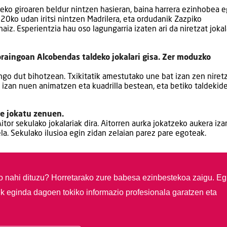
eko giroaren beldur nintzen hasieran, baina harrera ezinhobea e
20ko udan iritsi nintzen Madrilera, eta ordudanik Zazpiko
iz. Esperientzia hau oso lagungarria izaten ari da niretzat jokal
oraingoan Alcobendas taldeko jokalari gisa. Zer moduzko
go dut bihotzean. Txikitatik amestutako une bat izan zen niretz
a izan nuen animatzen eta kuadrilla bestean, eta betiko taldekid
re jokatu zenuen.
or sekulako jokalariak dira. Aitorren aurka jokatzeko aukera iza
la. Sekulako ilusioa egin zidan zelaian parez pare egoteak.
so nahi dituzu?
Horretarako zure babesa ezinbestekoa zaigu. Eg
ik eginda dagoen tokiko informazio profesionala garatzen eta