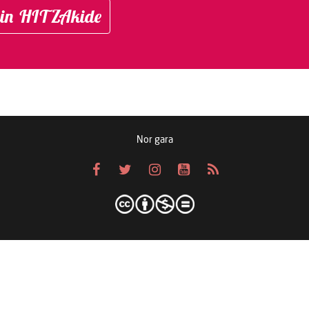
in HITZAkide
Nor gara