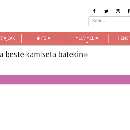
RTAJEAK
IRITZIA
MULTIMEDIA
HEME
a beste kamiseta batekin»