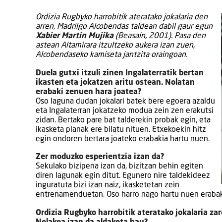
Ordizia Rugbyko harrobitik ateratako jokalaria den
arren, Madrilgo Alcobendas taldean dabil gaur egun
Xabier Martin Mujika
(Beasain, 2001). Pasa den
astean Altamirara itzultzeko aukera izan zuen,
Alcobendaseko kamiseta jantzita oraingoan.
Duela gutxi itzuli zinen Ingalaterratik bertan
ikasten eta jokatzen aritu ostean. Nolatan
erabaki zenuen hara joatea?
Oso laguna dudan jokalari batek bere egoera azaldu
eta Ingalaterran jokatzeko modua zein zen erakutsi
zidan. Bertako pare bat talderekin probak egin, eta
ikasketa planak ere bilatu nituen. Etxekoekin hitz
egin ondoren bertara joateko erabakia hartu nuen.
Zer moduzko esperientzia izan da?
Sekulako bizipena izan da, bizitzan behin egiten
diren lagunak egin ditut. Egunero nire taldekideez
inguratuta bizi izan naiz, ikasketetan zein
entrenamenduetan. Oso harro nago hartu nuen erabak
Ordizia Rugbyko harrobitik ateratako jokalaria za