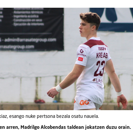
iaz, esango nuke pertsona bezala osatu nauela.
ren arren, Madrilgo Alcobendas taldean jokatzen duzu orain.