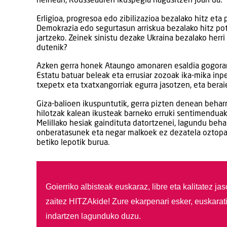
heinean, Rousseauren ikuspegia nagusitzen joan da.
Erligioa, progresoa edo zibilizazioa bezalako hitz eta p
Demokrazia edo segurtasun arriskua bezalako hitz poto
jartzeko. Zeinek sinistu dezake Ukraina bezalako herr
dutenik?
Azken gerra honek Ataungo amonaren esaldia gogorar
Estatu batuar beleak eta errusiar zozoak ika-mika inper
txepetx eta txatxangorriak egurra jasotzen, eta berai
Giza-balioen ikuspuntutik, gerra pizten denean beharr
hilotzak kalean ikusteak barneko erruki sentimenduak 
Melillako hesiak gaindituta datortzenei, lagundu beh
onberatasunek eta negar malkoek ez dezatela oztopatu
betiko lepotik burua.
Goierriko albisteak euskaraz, libre eta kalitatez ja
zaitez HITZAkide!
Zure ekarpenari esker, euskarat
indartzen lagunduko duzu.