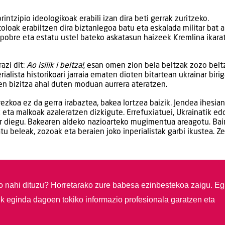
rintzipio ideologikoak erabili izan dira beti gerrak zuritzeko.
loak erabiltzen dira biztanlegoa batu eta eskalada militar bat 
i pobre eta estatu ustel bateko askatasun haizeek Kremlina ikara
azi dit:
Ao isilik i beltza!
, esan omen zion bela beltzak zozo beltz
ialista historikoari jarraia ematen dioten bitartean ukrainar birig
en bizitza ahal duten moduan aurrera ateratzen.
ezkoa ez da gerra irabaztea, bakea lortzea baizik. Jendea ihesian
eta malkoak azaleratzen dizkigute. Errefuxiatuei, Ukrainatik ed
ar diegu. Bakearen aldeko nazioarteko mugimentua areagotu. Bai
 beleak, zozoak eta beraien joko inperialistak garbi ikustea. Z
so nahi dituzu?
Horretarako zure babesa ezinbestekoa zaigu. Eg
ik eginda dagoen tokiko informazio profesionala garatzen eta