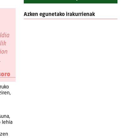
Azken egunetako irakurrienak
ruko
iren,
suna,
 lehia
 zen