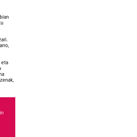
abian
tu
ari.
arro,
 eta
o
na
ezenak,
in