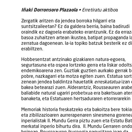
Iñaki Dorronsoro Plazaola
• Erretiratu aktibo
a
Zergatik aritzen da jendea borroka hilgarri eta
suntsitzaileetan? Ez da galdera berria, baina badirudi
oraindik ez dagoela erabateko erantzunik. Ez da erraz
basoa zuhaitzen artean ikustea, batipat propaganda l
zerratua dagoenean. Ia-ia topiko batzuk besterik ez d
erabiltzen.
Hobbesentzat antzinako gizakiaren natura-egoera,
segurtasuna eta ospea lortzeko gerra eta liskar odolt
endemikoarena zen. Guztiak guztien aurkako gerrak b
pobre, nazkagarri eta motza egiten zuen. Estatua sor
zenean jendea baldintza hauetatik
erreskatatua
izan 
bakea betearazi zuen. Alderantziz, Rousseauren araber
baliabide natural ugariri probetxua era baketsuan ate
banaketa, eta Estatuaren hertsaduraren etorrerarekin s
Memoriak historia freskatzeko eta bakoitza bere toki
eta zibilizazioaren aurrerapenaren sinesmena gorene
inperialistak II. Mundu Gerra piztu zuen eta Estatu Ba
merkatal inperio bihurtu dira. II. Mundu Gerraren ond