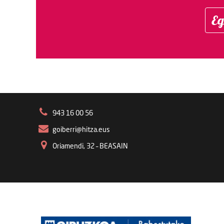
Eg
943 16 00 56
goiberri@hitza.eus
Oriamendi, 32 – BEASAIN