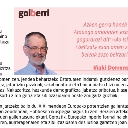
a
aino
itugu
su
izitza
tu
omen zen. Jendea behartzeko Estatuaren indarrak gutxienez bar
a, jatorrizko gizakiak, sakabanatuta eta harmoniatsu bizi omen z
raz. Nekazaritza, hazkunde demografikoa, jabetza pribatua, klase
ortu ziren gerra eta zibilizazioaren beste zorigaitz guztiak.
an jartzeko balio du. XIX. mendean Europako potentzien gailenta
an zeudenean, Hobbesen ikuspegia nagusitu zen. Beraien arteko
tuen gailentasuna ekarri. Geroztik, Europako inperio formal haiek
oren, aurrerapenaren eta zibilizazioaren desilusioa garatzen joan