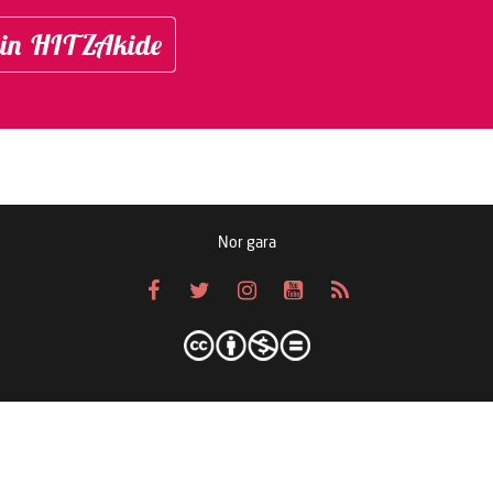
in HITZAkide
Nor gara