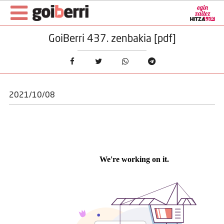
GoiBerri 437. zenbakia [pdf]
2021/10/08