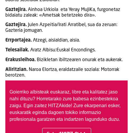
Gaztejira.
Ainhoa Urkiola eta Yeray MuJiKa, furgonetaz
bidaiatu zaleak: «Ametsak betetzeko dira».
Gaztejira.
Julen Azpeitia/Irati Arratibel, sua da zeruan:
Gazteria jomugan.
Errportajea.
Atzegi, aisialdian, aisia.
Telesailak.
Aratz Albisu:Euskal Encondings.
Erakusleihoa.
Bizikletan ibiltzearen onurak eta aukerak.
Aliritzian.
Naroa Elortza, eraldatzaile soziala: Motorrak
berotzen.
Goierriko albisteak euskaraz, libre eta kalitatez jaso
nahi dituzu?
Horretarako zure babesa ezinbestekoa
zaigu. Egin zaitez HITZAkide!
Zure ekarpenari esker,
euskaratik eginda dagoen tokiko informazio
profesionala garatzen eta indartzen lagunduko duzu.