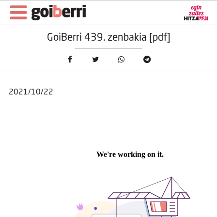
GoiBerri 439. zenbakia [pdf]
2021/10/22