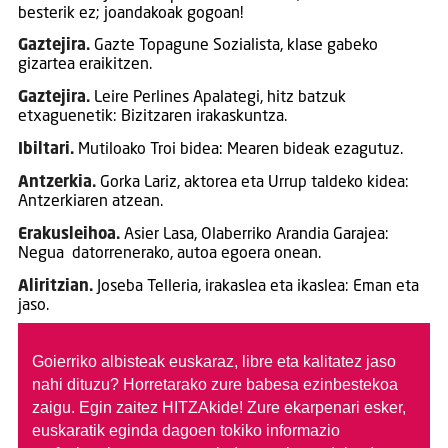
besterik ez; joandakoak gogoan!
Gaztejira.
Gazte Topagune Sozialista, klase gabeko
gizartea eraikitzen.
Gaztejira.
Leire Perlines Apalategi, hitz batzuk
etxaguenetik: Bizitzaren irakaskuntza.
Ibiltari.
Mutiloako Troi bidea: Mearen bideak ezagutuz.
Antzerkia.
Gorka Lariz, aktorea eta Urrup taldeko kidea:
Antzerkiaren atzean.
Erakusleihoa.
Asier Lasa, Olaberriko Arandia Garajea:
Negua datorrenerako, autoa egoera onean.
Aliritzian.
Joseba Telleria, irakaslea eta ikaslea: Eman eta
jaso.
Goierriko albisteak euskaraz, libre eta kalitatez jaso
nahi dituzu?
Horretarako zure babesa ezinbestekoa
zaigu. Egin zaitez HITZAkide!
Zure ekarpenari esker,
euskaratik eginda dagoen tokiko informazio