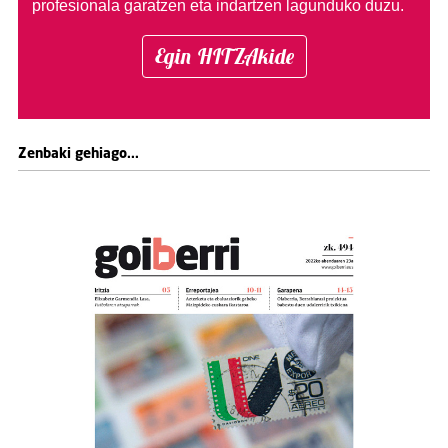
profesionala garatzen eta indartzen lagunduko duzu.
Egin HITZAkide
Zenbaki gehiago...