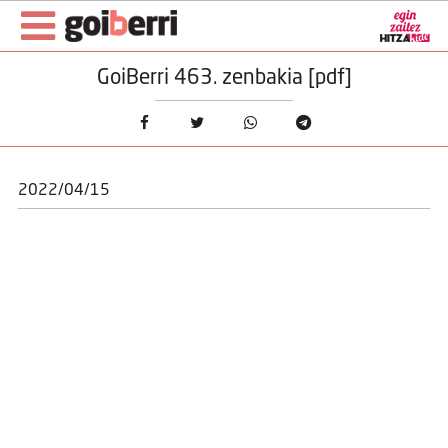
GoiBerri 463. zenbakia [pdf]
2022/04/15