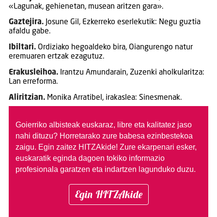
«Lagunak, gehienetan, musean aritzen gara».
Gaztejira.
Josune Gil, Ezkerreko eserlekutik: Negu guztia
afaldu gabe.
Ibiltari.
Ordiziako hegoaldeko bira, Oiangurengo natur
eremuaren ertzak ezagutuz.
Erakusleihoa.
Irantzu Amundarain, Zuzenki aholkularitza:
Lan erreforma.
Aliritzian.
Monika Arratibel, irakaslea: Sinesmenak.
Goierriko albisteak euskaraz, libre eta kalitatez jaso
nahi dituzu?
Horretarako zure babesa ezinbestekoa
zaigu. Egin zaitez HITZAkide!
Zure ekarpenari esker,
euskaratik eginda dagoen tokiko informazio
profesionala garatzen eta indartzen lagunduko duzu.
Egin HITZAkide