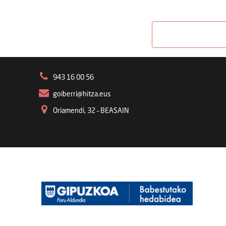
943 16 00 56
goiberri@hitza.eus
Oriamendi, 32 – BEASAIN