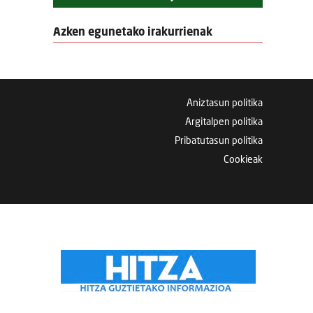
Azken egunetako irakurrienak
Aniztasun politika
Argitalpen politika
Pribatutasun politika
Cookieak