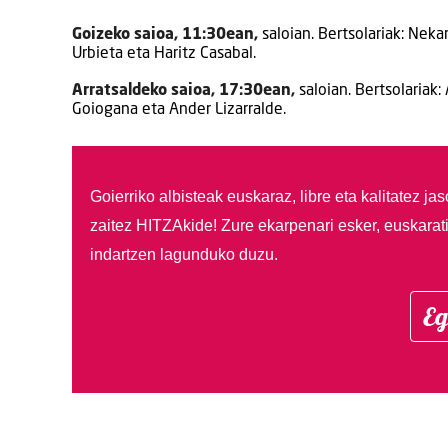
Goizeko saioa, 11:30ean,
saloian. Bertsolariak: Nek
Urbieta eta Haritz Casabal.
Arratsaldeko saioa, 17:30ean,
saloian. Bertsolariak:
Goiogana eta Ander Lizarralde.
Goierriko albisteak euskaraz, libre eta kalitatez ja
zaitez HITZAkide!
Zure ekarpenari esker, euskarat
indartzen lagunduko duzu.
Eg