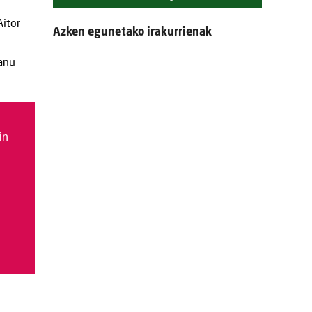
Aitor
Azken egunetako irakurrienak
Manu
in