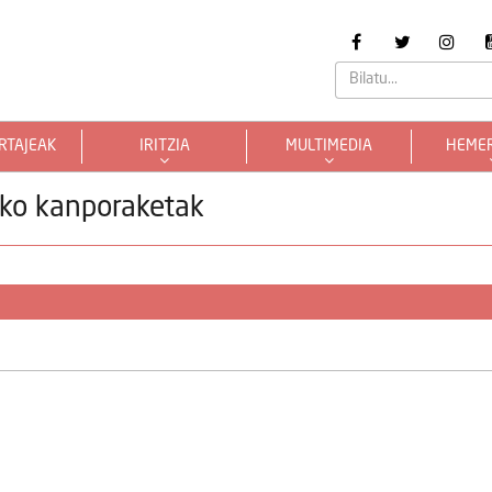
RTAJEAK
IRITZIA
MULTIMEDIA
HEME
ako kanporaketak