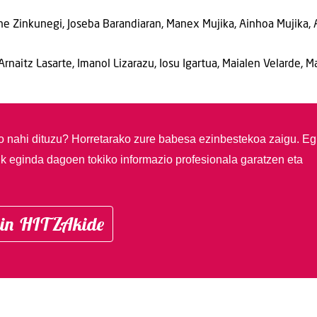
ane Zinkunegi, Joseba Barandiaran, Manex Mujika, Ainhoa Mujika, 
 Arnaitz Lasarte, Imanol Lizarazu, Iosu Igartua, Maialen Velarde, 
so nahi dituzu?
Horretarako zure babesa ezinbestekoa zaigu. Eg
ik eginda dagoen tokiko informazio profesionala garatzen eta
in HITZAkide