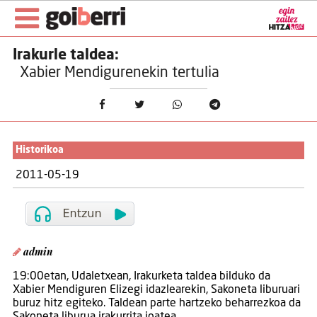
Irakurle taldea:
Xabier Mendigurenekin tertulia
Historikoa
2011-05-19
admin
19:00etan, Udaletxean, Irakurketa taldea bilduko da
Xabier Mendiguren Elizegi idazlearekin, Sakoneta liburuari
buruz hitz egiteko. Taldean parte hartzeko beharrezkoa da