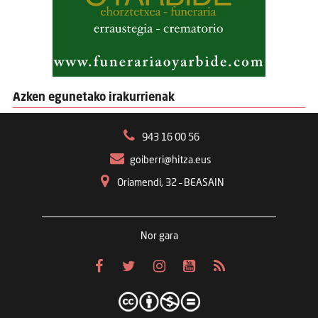
Azken egunetako irakurrienak
943 16 00 56
goiberri@hitza.eus
Oriamendi, 32 – BEASAIN
Nor gara