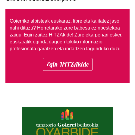
Sakoneta liburua irakurrita joatea.
Goierriko albisteak euskaraz, libre eta kalitatez jaso
nahi dituzu?
Horretarako zure babesa ezinbestekoa
zaigu. Egin zaitez HITZAkide!
Zure ekarpenari esker,
euskaratik eginda dagoen tokiko informazio
profesionala garatzen eta indartzen lagunduko duzu.
Egin HITZAkide