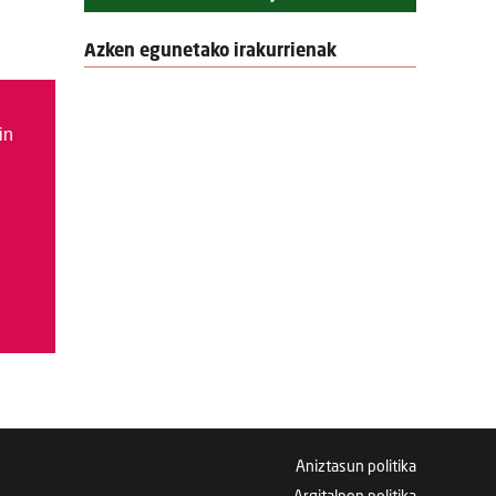
Azken egunetako irakurrienak
in
Aniztasun politika