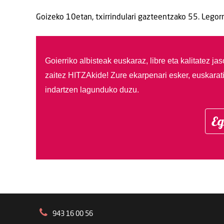
Goizeko 10etan, txirrindulari gazteentzako 55. Legorre
Goierriko albisteak euskaraz, libre eta kalitatez ja
zaitez HITZAkide!
Zure ekarpenari esker, euskarat
indartzen lagunduko duzu.
Eg
943 16 00 56