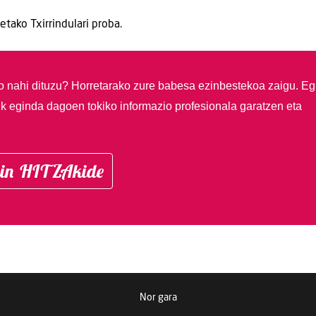
tako Txirrindulari proba.
so nahi dituzu?
Horretarako zure babesa ezinbestekoa zaigu. Eg
ik eginda dagoen tokiko informazio profesionala garatzen eta
in HITZAkide
Nor gara