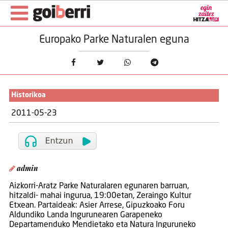
Europako Parke Naturalen eguna
Historikoa
2011-05-23
admin
Aizkorri-Aratz Parke Naturalaren egunaren barruan,
hitzaldi- mahai ingurua, 19:00etan, Zeraingo Kultur
Etxean. Partaideak: Asier Arrese, Gipuzkoako Foru
Aldundiko Landa Ingurunearen Garapeneko
Departamenduko Mendietako eta Natura Inguruneko