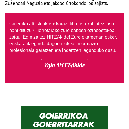
Zuzendari Nagusia eta Jakobo Errokondo, paisajista.
Goierriko albisteak euskaraz, libre eta kalitatez jaso
nahi dituzu?
Horretarako zure babesa ezinbestekoa
zaigu. Egin zaitez HITZAkide!
Zure ekarpenari esker,
euskaratik eginda dagoen tokiko informazio
profesionala garatzen eta indartzen lagunduko duzu.
Egin HITZAkide