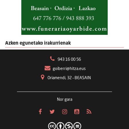
Azken egunetako irakurrienak
943 16 00 56
goiberri@hitza.eus
Oriamendi, 32 – BEASAIN
Nor gara