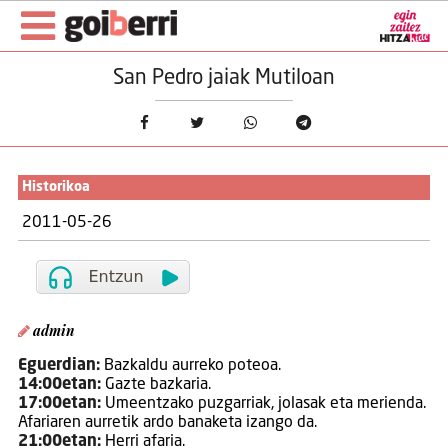
San Pedro jaiak Mutiloan
Historikoa
2011-05-26
admin
Eguerdian:
Bazkaldu aurreko poteoa.
14:00etan:
Gazte bazkaria.
17:00etan:
Umeentzako puzgarriak, jolasak eta merienda.
Afariaren aurretik ardo banaketa izango da.
21:00etan:
Herri afaria.