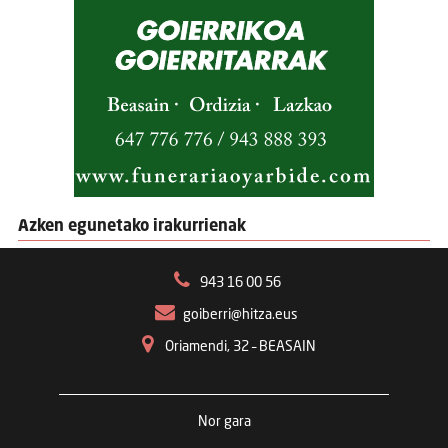
Azken egunetako irakurrienak
943 16 00 56
goiberri@hitza.eus
Oriamendi, 32 – BEASAIN
Nor gara