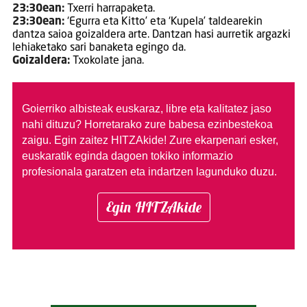
23:30ean:
Txerri harrapaketa.
23:30ean:
‘Egurra eta Kitto’ eta ‘Kupela’ taldearekin
dantza saioa goizaldera arte. Dantzan hasi aurretik argazki
lehiaketako sari banaketa egingo da.
Goizaldera:
Txokolate jana.
Goierriko albisteak euskaraz, libre eta kalitatez jaso
nahi dituzu?
Horretarako zure babesa ezinbestekoa
zaigu. Egin zaitez HITZAkide!
Zure ekarpenari esker,
euskaratik eginda dagoen tokiko informazio
profesionala garatzen eta indartzen lagunduko duzu.
Egin HITZAkide