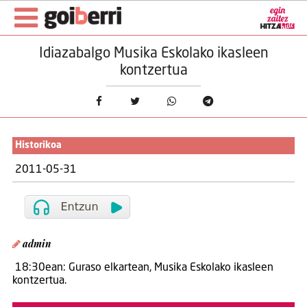
Idiazabalgo Musika Eskolako ikasleen
kontzertua
Historikoa
2011-05-31
admin
18:30ean: Guraso elkartean, Musika Eskolako ikasleen
kontzertua.