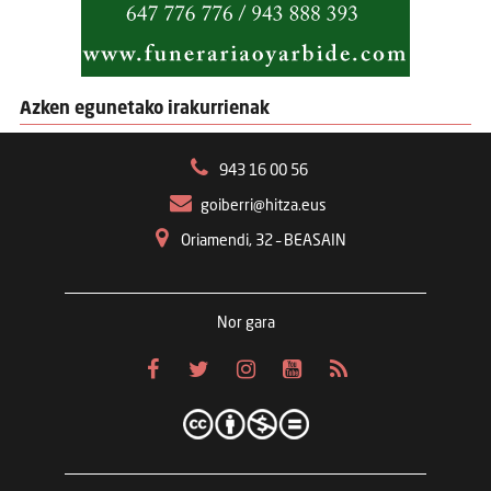
Azken egunetako irakurrienak
943 16 00 56
goiberri@hitza.eus
Oriamendi, 32 – BEASAIN
Nor gara