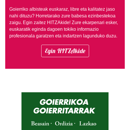
Goierriko albisteak euskaraz, libre eta kalitatez jaso
nahi dituzu?
Horretarako zure babesa ezinbestekoa
zaigu. Egin zaitez HITZAkide!
Zure ekarpenari esker,
euskaratik eginda dagoen tokiko informazio
profesionala garatzen eta indartzen lagunduko duzu.
Egin HITZAkide