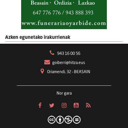
Azken egunetako irakurrienak
943 16 00 56
goiberri@hitza.eus
Oriamendi, 32 – BEASAIN
Nor gara