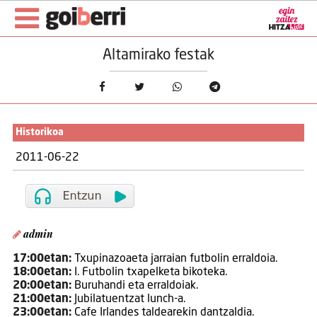
Altamirako festak
Historikoa
2011-06-22
admin
17:00etan:
Txupinazoaeta jarraian futbolin erraldoia.
18:00etan:
I. Futbolin txapelketa bikoteka.
20:00etan:
Buruhandi eta erraldoiak.
21:00etan:
Jubilatuentzat lunch-a.
23:00etan:
Cafe Irlandes taldearekin dantzaldia.