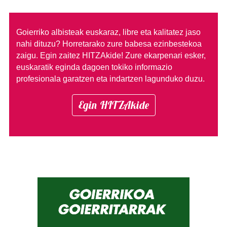
Goierriko albisteak euskaraz, libre eta kalitatez jaso
nahi dituzu?
Horretarako zure babesa ezinbestekoa
zaigu. Egin zaitez HITZAkide!
Zure ekarpenari esker,
euskaratik eginda dagoen tokiko informazio
profesionala garatzen eta indartzen lagunduko duzu.
Egin HITZAkide