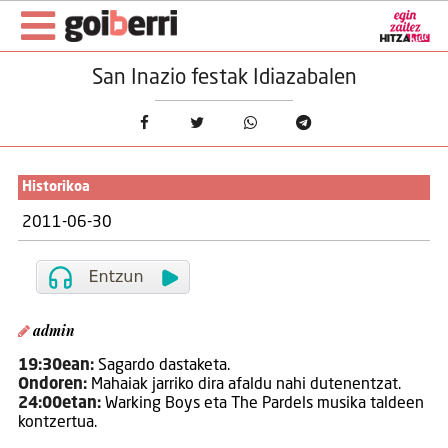
San Inazio festak Idiazabalen
Historikoa
2011-06-30
admin
19:30ean:
Sagardo dastaketa.
Ondoren:
Mahaiak jarriko dira afaldu nahi dutenentzat.
24:00etan:
Warking Boys eta The Pardels musika taldeen
kontzertua.