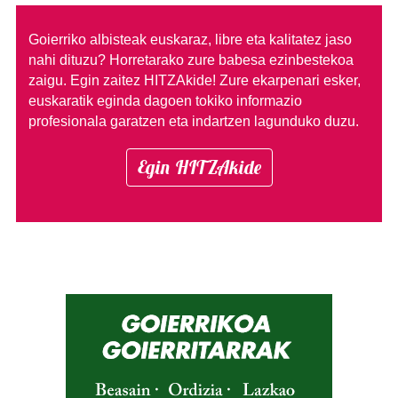
Goierriko albisteak euskaraz, libre eta kalitatez jaso
nahi dituzu?
Horretarako zure babesa ezinbestekoa
zaigu. Egin zaitez HITZAkide!
Zure ekarpenari esker,
euskaratik eginda dagoen tokiko informazio
profesionala garatzen eta indartzen lagunduko duzu.
Egin HITZAkide