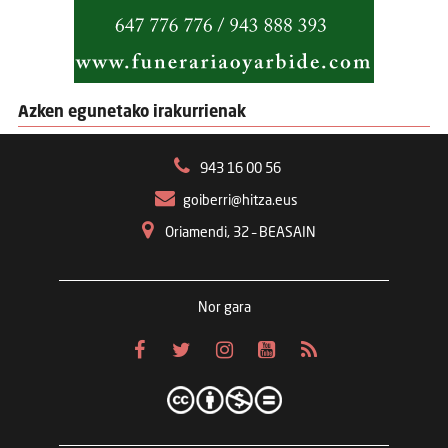
Azken egunetako irakurrienak
943 16 00 56
goiberri@hitza.eus
Oriamendi, 32 – BEASAIN
Nor gara