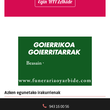
Egin HITZAkide
Azken egunetako irakurrienak
943 16 00 56