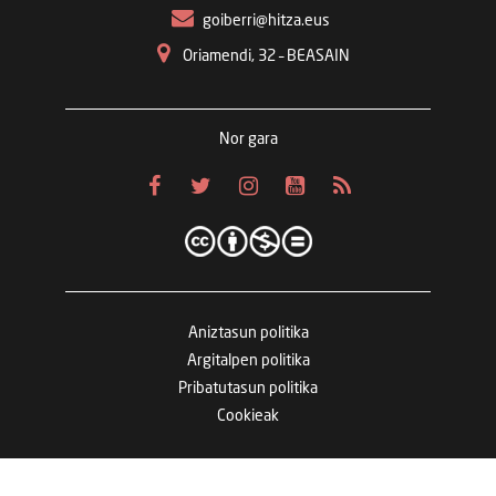
goiberri@hitza.eus
Oriamendi, 32 – BEASAIN
Nor gara
Aniztasun politika
Argitalpen politika
Pribatutasun politika
Cookieak