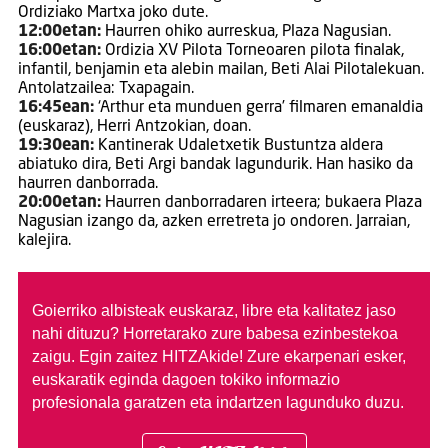
Ordiziako Martxa joko dute.
12:00etan:
Haurren ohiko aurreskua, Plaza Nagusian.
16:00etan:
Ordizia XV Pilota Torneoaren pilota finalak,
infantil, benjamin eta alebin mailan, Beti Alai Pilotalekuan.
Antolatzailea: Txapagain.
16:45ean:
‘Arthur eta munduen gerra’ filmaren emanaldia
(euskaraz), Herri Antzokian, doan.
19:30ean:
Kantinerak Udaletxetik Bustuntza aldera
abiatuko dira, Beti Argi bandak lagundurik. Han hasiko da
haurren danborrada.
20:00etan:
Haurren danborradaren irteera; bukaera Plaza
Nagusian izango da, azken erretreta jo ondoren. Jarraian,
kalejira.
Goierriko albisteak euskaraz, libre eta kalitatez jaso
nahi dituzu?
Horretarako zure babesa ezinbestekoa
zaigu. Egin zaitez HITZAkide!
Zure ekarpenari esker,
euskaratik eginda dagoen tokiko informazio
profesionala garatzen eta indartzen lagunduko duzu.