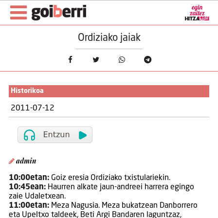
Ordiziako jaiak
Historikoa
2011-07-12
admin
10:00etan:
Goiz eresia Ordiziako txistulariekin.
10:45ean:
Haurren alkate jaun-andreei harrera egingo
zaie Udaletxean.
11:00etan:
Meza Nagusia. Meza bukatzean Danborrero
eta Upeltxo taldeek, Beti Argi Bandaren laguntzaz,