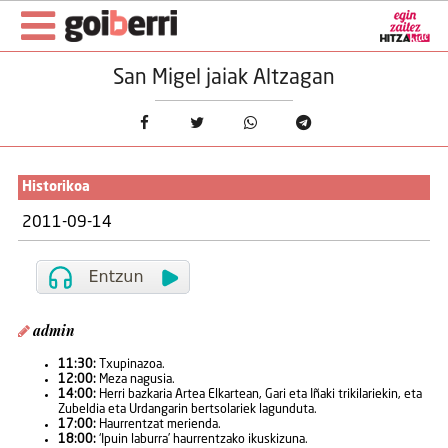
San Migel jaiak Altzagan
Historikoa
2011-09-14
admin
11:30:
Txupinazoa.
12:00:
Meza nagusia.
14:00:
Herri bazkaria Artea Elkartean, Gari eta Iñaki trikilariekin, eta
Zubeldia eta Urdangarin bertsolariek lagunduta.
17:00:
Haurrentzat merienda.
18:00:
‘Ipuin laburra’ haurrentzako ikuskizuna.