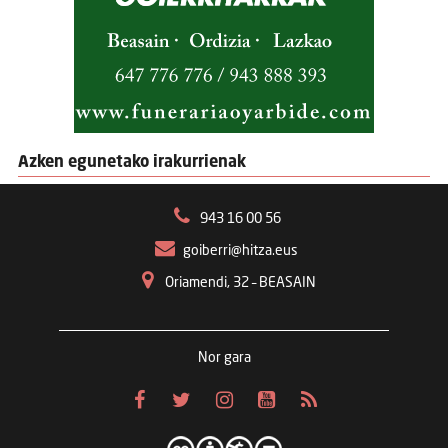
Azken egunetako irakurrienak
943 16 00 56
goiberri@hitza.eus
Oriamendi, 32 – BEASAIN
Nor gara