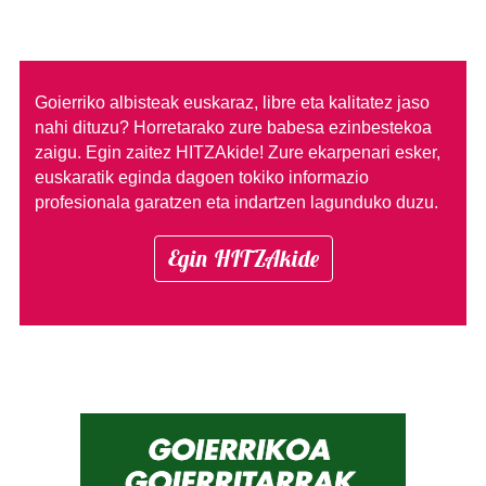
Goierriko albisteak euskaraz, libre eta kalitatez jaso
nahi dituzu?
Horretarako zure babesa ezinbestekoa
zaigu. Egin zaitez HITZAkide!
Zure ekarpenari esker,
euskaratik eginda dagoen tokiko informazio
profesionala garatzen eta indartzen lagunduko duzu.
Egin HITZAkide