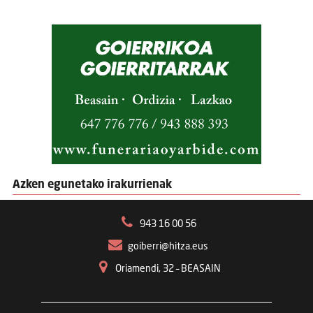
Azken egunetako irakurrienak
943 16 00 56
goiberri@hitza.eus
Oriamendi, 32 – BEASAIN