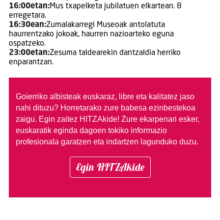
16:00etan:
Mus txapelketa jubilatuen elkartean. 8
erregetara.
16:30ean:
Zumalakarregi Museoak antolatuta
haurrentzako jokoak, haurren nazioarteko eguna
ospatzeko.
23:00etan:
Zesuma taldearekin dantzaldia herriko
enparantzan.
Goierriko albisteak euskaraz, libre eta kalitatez jaso
nahi dituzu?
Horretarako zure babesa ezinbestekoa
zaigu. Egin zaitez HITZAkide!
Zure ekarpenari esker,
euskaratik eginda dagoen tokiko informazio
profesionala garatzen eta indartzen lagunduko duzu.
Egin HITZAkide