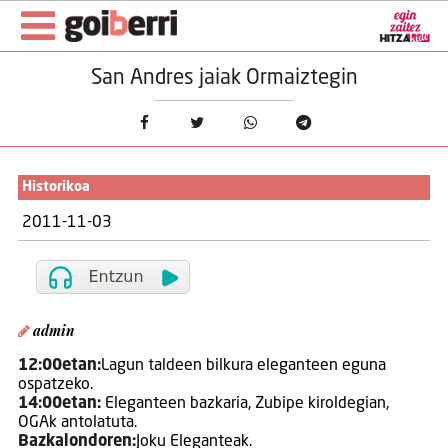
San Andres jaiak Ormaiztegin
Historikoa
2011-11-03
admin
12:00etan:
Lagun taldeen bilkura eleganteen eguna
ospatzeko.
14:00etan:
Eleganteen bazkaria, Zubipe kiroldegian,
OGAk antolatuta.
Bazkalondoren:
Joku Eleganteak.