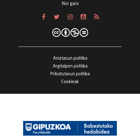
Nor gara
Aniztasun politika
Argitalpen politika
Pribatutasun politika
Cookieak