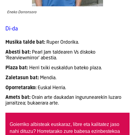
Eneko Dorronsoro
Di-da
Musika talde bat:
Ruper Ordorika.
Abesti bat:
Pearl Jam taldearen Vs diskoko
‘Rearviewmirror’ abestia.
Plaza bat:
Herri txiki euskaldun bateko plaza.
Zaletasun bat:
Mendia.
Oporretarako:
Euskal Herria.
Amets bat:
Orain arte daukadan ingurunearekin luzaro
jarraitzea; bukaerara arte.
Goierriko albisteak euskaraz, libre eta kalitatez jaso
nahi dituzu?
Horretarako zure babesa ezinbestekoa