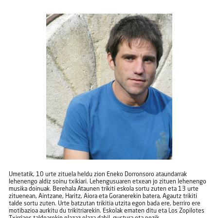
Umetatik, 10 urte zituela heldu zion Eneko Dorronsoro ataundarrak
lehenengo aldiz soinu txikiari. Lehengusuaren etxean jo zituen lehenengo
musika doinuak. Berehala Ataunen trikiti eskola sortu zuten eta 13 urte
zituenean, Aintzane, Haritz, Aiora eta Goranerekin batera, Agautz trikiti
talde sortu zuten. Urte batzutan trikitia utzita egon bada ere, berriro ere
motibazioa aurkitu du trikitriarekin. Eskolak ematen ditu eta Los Zopilotes