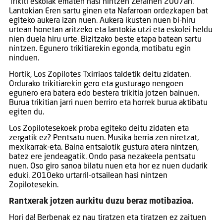
Trikiti eskolak ematen hasi nintzen Zerainen 2007an.
Lantokian Eren sartu ginen eta Nafarroan ordezkapen bat
egiteko aukera izan nuen. Aukera ikusten nuen bi-hiru
urtean honetan aritzeko eta lantokia utzi eta eskolei heldu
nien duela hiru urte. Bizitzako beste etapa batean sartu
nintzen. Egunero trikitiarekin egonda, motibatu egin
ninduen.
Hortik, Los Zopilotes Txirriaos taldetik deitu zidaten.
Ordurako trikitiarekin gero eta gusturago nengoen
egunero era batera edo bestera trikitia jotzen bainuen.
Burua trikitian jarri nuen berriro eta horrek burua aktibatu
egiten du.
Los Zopilotesekoek proba egiteko deitu zidaten eta
zergatik ez? Pentsatu nuen. Musika berria zen niretzat,
mexikarrak-eta. Baina entsaiotik gustura atera nintzen,
batez ere jendeagatik. Ondo pasa nezakeela pentsatu
nuen. Oso giro sanoa bilatu nuen eta hor ez nuen dudarik
eduki. 2010eko urtarril-otsailean hasi nintzen
Zopilotesekin.
Rantxerak jotzen aurkitu duzu beraz motibazioa.
Hori da! Berbenak ez nau tiratzen eta tiratzen ez zaituen