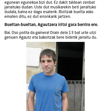
egunean egunekoa bizi dut. Ez dakit taldean zenbat
jarraituko dudan. Uste dut musikarekin beti jarraituko
dudala, baina ez dago esaterik. Bizitzak buelta asko
ematen ditu, ez dut erronkarik jartzen.
Bueltan-bueltan, Agautzera iritsi gara berriro ere.
Bai. Oso polita da gainera! Orain dela 13 bat urte utzi
genuen Agautz eta bakoitzak bere bidetik jarraitu du.