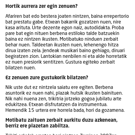
Hortik aurrera zer egin zenuen?
Afariren bat edo bestera joaten nintzen, baina errepertorio
bat prestatu gabe. Etxean bakarrik gozatzen nuen, nire
kasa arituta. Urte dezente egon naiz, autodidakta. Proba
pare bat egin nituen berbena estiloko talde batzuekin
baina ez nintzen ikusten. Motibatuko ninduen zerbait
behar nuen. Taldeetan ikusten nuen, lehenengo hitza
dirua izaten zela. Jendeak musikari baino gehiago, diruari
begiratzen zion. Lantokian nenbilen ni eta alde horretatik
ez nuen presiorik sentitzen. Gustura egiteko zerbait
bilatzen nuen.
Ez zenuen zure gustukorik bilatzen?
Nik uste dut ez nintzela saiatu ere egiten. Berbena
asuntorik ez nuen nahi, plazak hutsik ikusten bainituen.
Nik nahi nuena zen, trikitria jotzeko gogoa jubilatu arte
edukitzea. Etxean disfrutatzen da instrumentua.
Hemendik 15 urtera ere horrela bada, hori da gozamena.
Motibatu zaituen zerbait aurkitu duzu azkenean,
berriz ere plazetan zabiltza.