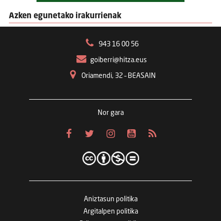
Azken egunetako irakurrienak
943 16 00 56
goiberri@hitza.eus
Oriamendi, 32 – BEASAIN
Nor gara
Aniztasun politika
Argitalpen politika