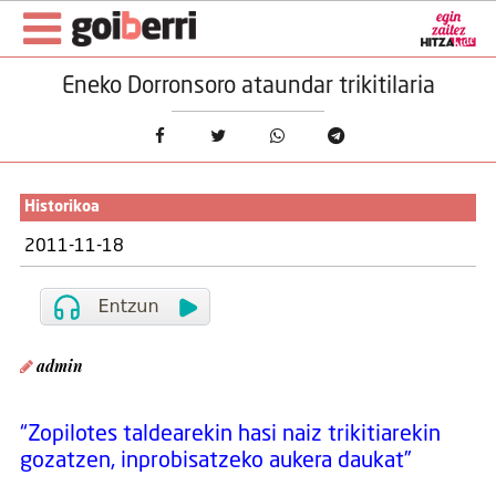
Eneko Dorronsoro ataundar trikitilaria
Historikoa
2011-11-18
admin
“Zopilotes taldearekin hasi naiz trikitiarekin
gozatzen, inprobisatzeko aukera daukat”