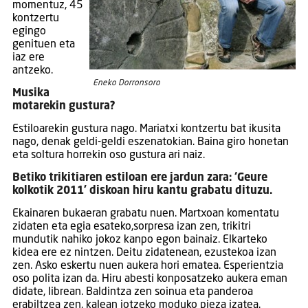
momentuz, 45
kontzertu
egingo
genituen eta
iaz ere
antzeko.
Eneko Dorronsoro
Musika
motarekin gustura?
Estiloarekin gustura nago. Mariatxi kontzertu bat ikusita
nago, denak geldi-geldi eszenatokian. Baina giro honetan
eta soltura horrekin oso gustura ari naiz.
Betiko trikitiaren estiloan ere jardun zara: ‘Geure
kolkotik 2011’ diskoan hiru kantu grabatu dituzu.
Ekainaren bukaeran grabatu nuen. Martxoan komentatu
zidaten eta egia esateko,sorpresa izan zen, trikitri
mundutik nahiko jokoz kanpo egon bainaiz. Elkarteko
kidea ere ez nintzen. Deitu zidatenean, ezustekoa izan
zen. Asko eskertu nuen aukera hori ematea. Esperientzia
oso polita izan da. Hiru abesti konposatzeko aukera eman
didate, librean. Baldintza zen soinua eta panderoa
erabiltzea zen, kalean jotzeko moduko pieza izatea.