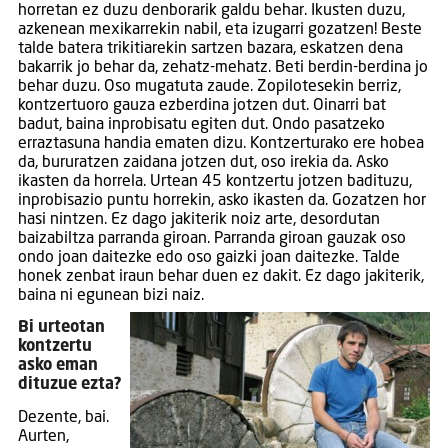
horretan ez duzu denborarik galdu behar. Ikusten duzu,
azkenean mexikarrekin nabil, eta izugarri gozatzen! Beste
talde batera trikitiarekin sartzen bazara, eskatzen dena
bakarrik jo behar da, zehatz-mehatz. Beti berdin-berdina jo
behar duzu. Oso mugatuta zaude. Zopilotesekin berriz,
kontzertuoro gauza ezberdina jotzen dut. Oinarri bat
badut, baina inprobisatu egiten dut. Ondo pasatzeko
erraztasuna handia ematen dizu. Kontzerturako ere hobea
da, bururatzen zaidana jotzen dut, oso irekia da. Asko
ikasten da horrela. Urtean 45 kontzertu jotzen badituzu,
inprobisazio puntu horrekin, asko ikasten da. Gozatzen hor
hasi nintzen. Ez dago jakiterik noiz arte, desordutan
baizabiltza parranda giroan. Parranda giroan gauzak oso
ondo joan daitezke edo oso gaizki joan daitezke. Talde
honek zenbat iraun behar duen ez dakit. Ez dago jakiterik,
baina ni egunean bizi naiz.
Bi urteotan
kontzertu
asko eman
dituzue ezta?
Dezente, bai.
Aurten,