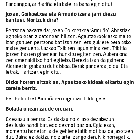
Fandangoa, ariñ-ariña eta kalejira bana egin ditut.
Joxan, Goikoetxea eta Armuño izena jarri diezu
kantuei. Nortzuk dira?
Pertsona bakarra da: Joxan Goikoetxea ‘Armuño’. Abestiak
egiteko esan zidatenean hil zen. Agautzekook asko maite
izan gaituen pertsona bat izan zen; eta guk ere bera asko
maite genuena. Lazkao Txikiren lagun mina zen. Trikitia
jotzen hasten ginenean hunkitu egiten zen. Aukera ona
zen omenalditxo hori egiteko. Berezia izan da gainera:
Aiorarekin grabatu dut diskoa. Berak panderoa jo du. Eta
letrak, Haritzek egin ditu.
Disko horren aitzakian, Agautzeko kideak elkartu egin
zarete berriz.
Bai. Behintzat Armuñoren inguruan bildu gara.
Bolada onean zaude orduan.
Ez ezazula pentsa! Ez dakizu noiz jaso dezakezun
desilusio handi bat, edo desmotibazioa. Egia esan,
momentu honetan, alde gehienetatik motibazioa jasotzen
dut. Baina ez dakizu noiz arte izango den. Nik horregatik,