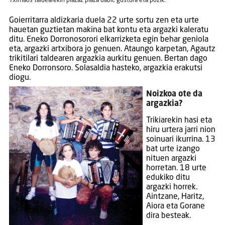
Txirriaos taldearekin plazaz plaza dabil, gustura eta pozik.
Goierritarra aldizkaria duela 22 urte sortu zen eta urte
hauetan guztietan makina bat kontu eta argazki kaleratu
ditu. Eneko Dorronosorori elkarrizketa egin behar geniola
eta, argazki artxibora jo genuen. Ataungo karpetan, Agautz
trikitilari taldearen argazkia aurkitu genuen. Bertan dago
Eneko Dorronsoro. Solasaldia hasteko, argazkia erakutsi
diogu.
Noizkoa ote da
argazkia?
Trikiarekin hasi eta
hiru urtera jarri nion
soinuari ikurrina. 13
bat urte izango
nituen argazki
horretan. 18 urte
edukiko ditu
argazki horrek.
Aintzane, Haritz,
Aiora eta Gorane
dira besteak.