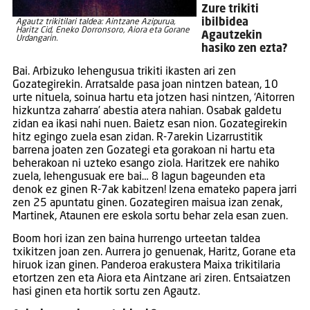
Zure trikiti
ibilbidea
Agautz trikitilari taldea: Aintzane Azipurua,
Haritz Cid, Eneko Dorronsoro, Aiora eta Gorane
Agautzekin
Urdangarin.
hasiko zen ezta?
Bai. Arbizuko lehengusua trikiti ikasten ari zen
Gozategirekin. Arratsalde pasa joan nintzen batean, 10
urte nituela, soinua hartu eta jotzen hasi nintzen, ‘Aitorren
hizkuntza zaharra’ abestia atera nahian. Osabak galdetu
zidan ea ikasi nahi nuen. Baietz esan nion. Gozategirekin
hitz egingo zuela esan zidan. R-7arekin Lizarrustitik
barrena joaten zen Gozategi eta gorakoan ni hartu eta
beherakoan ni uzteko esango ziola. Haritzek ere nahiko
zuela, lehengusuak ere bai… 8 lagun bageunden eta
denok ez ginen R-7ak kabitzen! Izena emateko papera jarri
zen 25 apuntatu ginen. Gozategiren maisua izan zenak,
Martinek, Ataunen ere eskola sortu behar zela esan zuen.
Boom hori izan zen baina hurrengo urteetan taldea
txikitzen joan zen. Aurrera jo genuenak, Haritz, Gorane eta
hiruok izan ginen. Panderoa erakustera Maixa trikitilaria
etortzen zen eta Aiora eta Aintzane ari ziren. Entsaiatzen
hasi ginen eta hortik sortu zen Agautz.