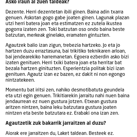
Asko iraun al zuen taldeak?
Dezente. Herri dezentetan ibili ginen. Baina adin txarra
genuen. Askotan gogo gabe joaten ginen. Lagunak plazan
utzi herri batera joan eta estimatzen ez zutela ikustea
gogorra izaten zen. Toki batzutan oso ondo baina beste
batzutan, merkeak ginelako, eramaten gintuzten.
Agautzek balio izan zigun, trebezia hartzeko. Jo eta jo
hartzen duzu erraztasuna, bai trikitiko teknikaren arloan,
bai jendearekiko harremanetan. Egoera ezberdin asko bizi
izaten genituen. Herri txiki batera joan eta herritar bat
bezala hartzen ginituzten. Esperientzia politak bizi izan
genituen. Agautz izan ez bazen, ez dakit ni non egongo
nintzatekeen.
Momentu bat iritsi zen, nahiko desmotibatuta geundela
eta utzi egin genuen. Trikitiarekin jarraitu nahi nuen baina
jendaurrean ez nuen gustura jotzen. Etxean gustura
aritzen nintzen, baina leku batzutara gustura joaten
nintzen eta beste batzutara ez. Erabaki ona izan zen.
Agautzetik zuk bakarrik jarraitzen al duzu?
Aiorak ere jarraitzen du, Laket taldean. Besteek ez.