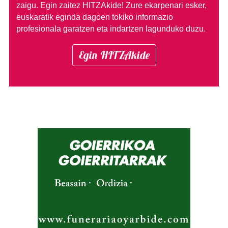
zaigu. Egin zaitez HITZAkide!
Zure ekarpenari esker,
euskaratik eginda dagoen tokiko informazio
profesionala garatzen eta indartzen lagunduko duzu.
Egin HITZAkide