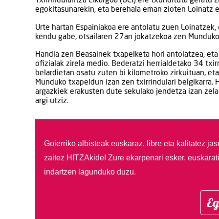
Txirrindularitza Elkargoa (UCI) ere txundituta geratu 
egokitasunarekin, eta berehala eman zioten Loinatz 
Urte hartan Espainiakoa ere antolatu zuen Loinatzek, e
kendu gabe, otsailaren 27an jokatzekoa zen Munduko 
Handia zen Beasainek txapelketa hori antolatzea, et
ofizialak zirela medio. Bederatzi herrialdetako 34 txi
belardietan osatu zuten bi kilometroko zirkuituan, et
Munduko txapeldun izan zen txirrindulari belgikarra. 
argazkiek erakusten dute sekulako jendetza izan zela
argi utziz.
Goierriko albisteak euskaraz, libre eta kalitatez ja
zaitez HITZAkide!
Zure ekarpenari esker, euskarat
indartzen lagunduko duzu.
Eg