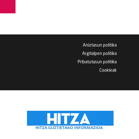
Aniztasun politika
Argitalpen politika
Pribatutasun politika
Cookieak