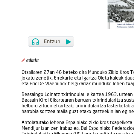
admin
Otsailaren 27an 46 beteko dira Munduko Ziklo Kros 
jokatu zenetik. Errekarte eta Igartza Oleta kaleak dau
eta Eric De Vlaeminck belgikarrak munduko lehen txap
Beasaingo Loinatz txirrindulari elkartea 1963. urtean 
Beasain Kirol Elkartearen barruan txirrindularitza susta
helburu zituen elkarteak: txirrindularitza lasterketak a
harrobia sortzea maila guztietako gazteekin lan egine
Antolatutako lehena Espainiako ziklo kros txapelketa
Mendijur izan zen irabazlea. Bai Espainiako Federazio