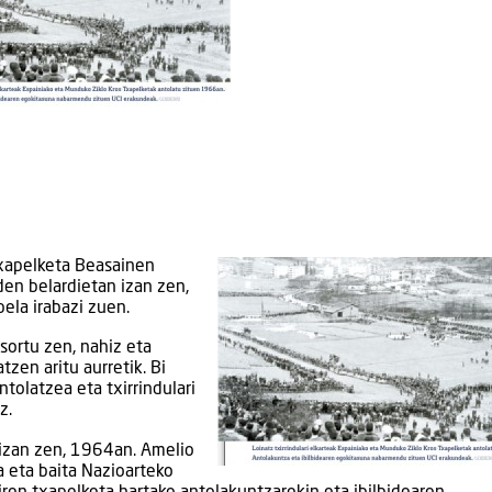
Txapelketa Beasainen
den belardietan izan zen,
ela irabazi zuen.
sortu zen, nahiz eta
tzen aritu aurretik. Bi
ntolatzea eta txirrindulari
z.
 izan zen, 1964an. Amelio
a eta baita Nazioarteko