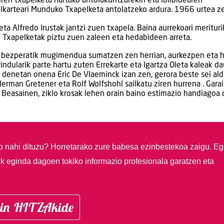
ziren txapelketa hartako antolakuntzarekin eta ibilbidearen
elkarteari Munduko Txapelketa antolatzeko ardura. 1966 urtea z
ta Alfredo Irustak jantzi zuen txapela. Baina aurrekoari merituri
Txapelketak piztu zuen zaleen eta hedabideen arreta.
a bezperatik mugimendua sumatzen zen herrian, aurkezpen eta h
rrindularik parte hartu zuten Errekarte eta Igartza Oleta kaleak d
a denetan onena Eric De Vlaeminck izan zen, gerora beste sei ald
Herman Gretener eta Rolf Wolfshohl sailkatu ziren hurrena . Gara
 Beasainen, ziklo krosak lehen orain baino estimazio handiagoa 
so nahi dituzu?
Horretarako zure babesa ezinbestekoa zaigu. Eg
ik eginda dagoen tokiko informazio profesionala garatzen eta
in HITZAkide