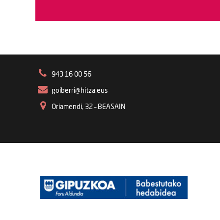
943 16 00 56
goiberri@hitza.eus
Oriamendi, 32 – BEASAIN