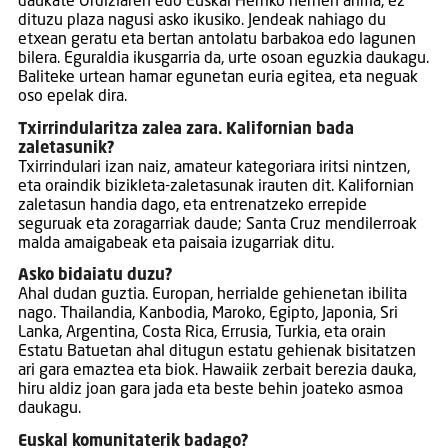
daukate Ordiziaren edo Euskal Herriko herrien arima, ez
dituzu plaza nagusi asko ikusiko. Jendeak nahiago du
etxean geratu eta bertan antolatu barbakoa edo lagunen
bilera. Eguraldia ikusgarria da, urte osoan eguzkia daukagu.
Baliteke urtean hamar egunetan euria egitea, eta neguak
oso epelak dira.
Txirrindularitza zalea zara. Kalifornian bada
zaletasunik?
Txirrindulari izan naiz, amateur kategoriara iritsi nintzen,
eta oraindik bizikleta-zaletasunak irauten dit. Kalifornian
zaletasun handia dago, eta entrenatzeko errepide
seguruak eta zoragarriak daude; Santa Cruz mendilerroak
malda amaigabeak eta paisaia izugarriak ditu.
Asko bidaiatu duzu?
Ahal dudan guztia. Europan, herrialde gehienetan ibilita
nago. Thailandia, Kanbodia, Maroko, Egipto, Japonia, Sri
Lanka, Argentina, Costa Rica, Errusia, Turkia, eta orain
Estatu Batuetan ahal ditugun estatu gehienak bisitatzen
ari gara emaztea eta biok. Hawaiik zerbait berezia dauka,
hiru aldiz joan gara jada eta beste behin joateko asmoa
daukagu.
Euskal komunitaterik badago?