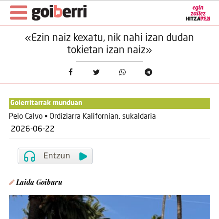
«Ezin naiz kexatu, nik nahi izan dudan
tokietan izan naiz»
Goierritarrak munduan
Peio Calvo • Ordiziarra Kalifornian. sukaldaria
2026-06-22
Laida Goiburu