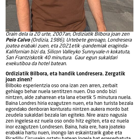
Orain dela ia 20 urte, 2007an, Ordiziatik Bilbora joan zen
Peio Calvo
(Ordizia, 1986). Urtebete geroago, Londresera
joatea erabaki zuen, eta 2021etik –pandemiak eraginda–
Kalifornian bizi da, Silicon Valleyko Sunnyvale-n kokatuta,
San Frantziskotik 40 minutura. Gaur egun sukaldari
exekutiboa da hotel batean.
Ordiziatik Bilbora, eta handik Londresera. Zergatik
joan zinen?
Bilboko esperientzia oso ona izan zen arren, zerbait
gehiago behar nuela sentitzen nuen. Oso ondo bizi
nintzen, alde zaharrean eta lana etxetik 5 minutura nuela.
Baina Londres hiria ezagutzen nuen, eta han turista bezala
egondako denboran konturatu nintzen aukera mordo bat
zeudela sukaldari bezala lan egiteko. Nire arazo nagusia
zen ingelesa ez nuela oso ondo hitz egiten, eta ez nuela
inor ezagutzen Londresen. Baina, hala ere, hara joateko
erabakia hartu nuen, inongo lan eskaintzarik gabe eta
Picadilly Circuseko ostatu batean logela bat erreserbatuta,