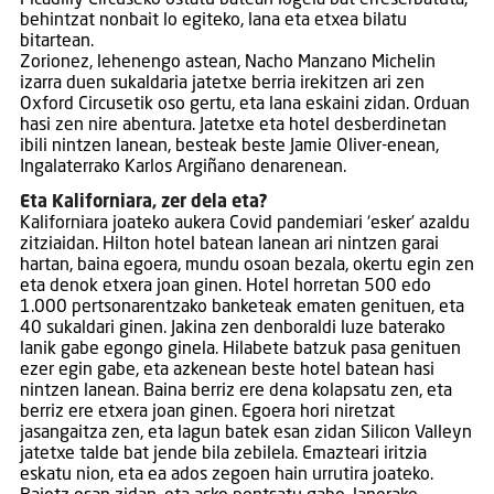
behintzat nonbait lo egiteko, lana eta etxea bilatu
bitartean.
Zorionez, lehenengo astean, Nacho Manzano Michelin
izarra duen sukaldaria jatetxe berria irekitzen ari zen
Oxford Circusetik oso gertu, eta lana eskaini zidan. Orduan
hasi zen nire abentura. Jatetxe eta hotel desberdinetan
ibili nintzen lanean, besteak beste Jamie Oliver-enean,
Ingalaterrako Karlos Argiñano denarenean.
Eta Kaliforniara, zer dela eta?
Kaliforniara joateko aukera Covid pandemiari ‘esker’ azaldu
zitziaidan. Hilton hotel batean lanean ari nintzen garai
hartan, baina egoera, mundu osoan bezala, okertu egin zen
eta denok etxera joan ginen. Hotel horretan 500 edo
1.000 pertsonarentzako banketeak ematen genituen, eta
40 sukaldari ginen. Jakina zen denboraldi luze baterako
lanik gabe egongo ginela. Hilabete batzuk pasa genituen
ezer egin gabe, eta azkenean beste hotel batean hasi
nintzen lanean. Baina berriz ere dena kolapsatu zen, eta
berriz ere etxera joan ginen. Egoera hori niretzat
jasangaitza zen, eta lagun batek esan zidan Silicon Valleyn
jatetxe talde bat jende bila zebilela. Emazteari iritzia
eskatu nion, eta ea ados zegoen hain urrutira joateko.