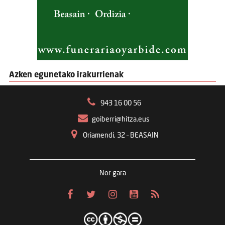
Azken egunetako irakurrienak
943 16 00 56
goiberri@hitza.eus
Oriamendi, 32 – BEASAIN
Nor gara