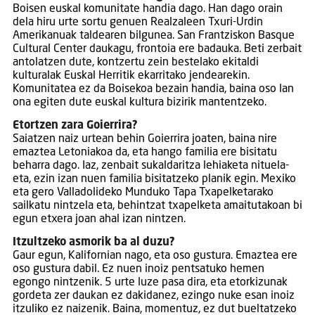
Boisen euskal komunitate handia dago. Han dago orain
dela hiru urte sortu genuen Realzaleen Txuri-Urdin
Amerikanuak taldearen bilgunea. San Frantziskon Basque
Cultural Center daukagu, frontoia ere badauka. Beti zerbait
antolatzen dute, kontzertu zein bestelako ekitaldi
kulturalak Euskal Herritik ekarritako jendearekin.
Komunitatea ez da Boisekoa bezain handia, baina oso lan
ona egiten dute euskal kultura bizirik mantentzeko.
Etortzen zara Goierrira?
Saiatzen naiz urtean behin Goierrira joaten, baina nire
emaztea Letoniakoa da, eta hango familia ere bisitatu
beharra dago. Iaz, zenbait sukaldaritza lehiaketa nituela-
eta, ezin izan nuen familia bisitatzeko planik egin. Mexiko
eta gero Valladolideko Munduko Tapa Txapelketarako
sailkatu nintzela eta, behintzat txapelketa amaitutakoan bi
egun etxera joan ahal izan nintzen.
Itzultzeko asmorik ba al duzu?
Gaur egun, Kalifornian nago, eta oso gustura. Emaztea ere
oso gustura dabil. Ez nuen inoiz pentsatuko hemen
egongo nintzenik. 5 urte luze pasa dira, eta etorkizunak
gordeta zer daukan ez dakidanez, ezingo nuke esan inoiz
itzuliko ez naizenik. Baina, momentuz, ez dut bueltatzeko