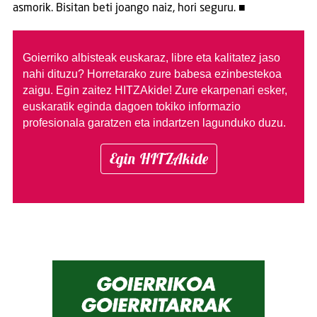
asmorik. Bisitan beti joango naiz, hori seguru. ■
Goierriko albisteak euskaraz, libre eta kalitatez jaso
nahi dituzu?
Horretarako zure babesa ezinbestekoa
zaigu. Egin zaitez HITZAkide!
Zure ekarpenari esker,
euskaratik eginda dagoen tokiko informazio
profesionala garatzen eta indartzen lagunduko duzu.
Egin HITZAkide