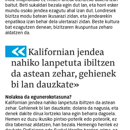
inoiz imajinatuko ez nituen uneak bizitzeko aukera izan
baitut. Beti sukaldari bezala egin dut lan, eta horri esker
mundu osoko jendea ezagutu ahal izan dut. Londresek
bizitza modu batean ikusarazi zidan, eta jendearekin
enpatikoa izan behar dela ulertarazi zidan. Beste kultura
bat ezagutzen denean, bizitzaren ikuspuntua zeharo
aldatzen da.
Nolakoa da egunerokotasuna?
Kalifornian jendea nahiko lanpetuta ibiltzen da astean
zehar. Gehienek bi lan dauzkate; dolarra da nagusia, eta
denek dakite dirua lortzeko lana egin beharra dagoela.
Hemen ez duzu ikusiko pintxo-poterik edo poteorik, ez
dira tabernaz aldatzen, han bezala. Hemengo herriek ez