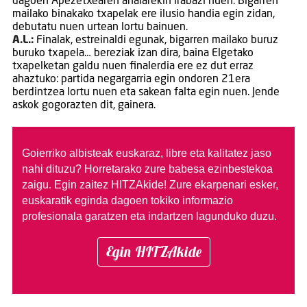
dagoen Apezetxearen anaiarekin irabazi nuen. Bigarren
mailako binakako txapelak ere ilusio handia egin zidan,
debutatu nuen urtean lortu bainuen.
A.L.:
Finalak, estreinaldi egunak, bigarren mailako buruz
buruko txapela… bereziak izan dira, baina Elgetako
txapelketan galdu nuen finalerdia ere ez dut erraz
ahaztuko: partida negargarria egin ondoren 21era
berdintzea lortu nuen eta sakean falta egin nuen. Jende
askok gogorazten dit, gainera.
Goierriko albisteak euskaraz, libre eta kalitatez jaso
nahi dituzu?
Horretarako zure babesa ezinbestekoa
zaigu. Egin zaitez HITZAkide!
Zure ekarpenari esker,
euskaratik eginda dagoen tokiko informazio
profesionala garatzen eta indartzen lagunduko duzu.
Egin HITZAkide