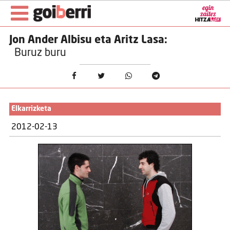
Jon Ander Albisu eta Aritz Lasa:
Buruz buru
Elkarrizketa
2012-02-13