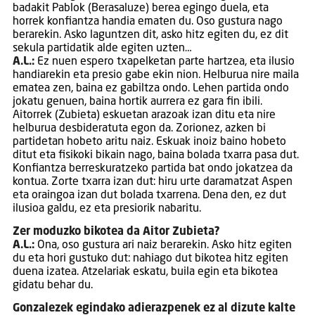
badakit Pablok (Berasaluze) berea egingo duela, eta
horrek konfiantza handia ematen du. Oso gustura nago
berarekin. Asko laguntzen dit, asko hitz egiten du, ez dit
sekula partidatik alde egiten uzten…
A.L.:
Ez nuen espero txapelketan parte hartzea, eta ilusio
handiarekin eta presio gabe ekin nion. Helburua nire maila
ematea zen, baina ez gabiltza ondo. Lehen partida ondo
jokatu genuen, baina hortik aurrera ez gara fin ibili.
Aitorrek (Zubieta) eskuetan arazoak izan ditu eta nire
helburua desbideratuta egon da. Zorionez, azken bi
partidetan hobeto aritu naiz. Eskuak inoiz baino hobeto
ditut eta fisikoki bikain nago, baina bolada txarra pasa dut.
Konfiantza berreskuratzeko partida bat ondo jokatzea da
kontua. Zorte txarra izan dut: hiru urte daramatzat Aspen
eta oraingoa izan dut bolada txarrena. Dena den, ez dut
ilusioa galdu, ez eta presiorik nabaritu.
Zer moduzko bikotea da Aitor Zubieta?
A.L.:
Ona, oso gustura ari naiz berarekin. Asko hitz egiten
du eta hori gustuko dut: nahiago dut bikotea hitz egiten
duena izatea. Atzelariak eskatu, buila egin eta bikotea
gidatu behar du.
Gonzalezek egindako adierazpenek ez al dizute kalte