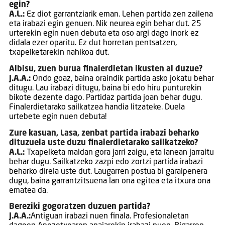
egin?
A.L.:
Ez diot garrantziarik eman. Lehen partida zen zailena
eta irabazi egin genuen. Nik neurea egin behar dut. 25
urterekin egin nuen debuta eta oso argi dago inork ez
didala ezer oparitu. Ez dut horretan pentsatzen,
txapelketarekin nahikoa dut.
Albisu, zuen burua finalerdietan ikusten al duzue?
J.A.A.:
Ondo goaz, baina oraindik partida asko jokatu behar
ditugu. Lau irabazi ditugu, baina bi edo hiru punturekin
bikote dezente dago. Partidaz partida joan behar dugu.
Finalerdietarako sailkatzea handia litzateke. Duela
urtebete egin nuen debuta!
Zure kasuan, Lasa, zenbat partida irabazi beharko
dituzuela uste duzu finalerdietarako sailkatzeko?
A.L.:
Txapelketa maldan gora jarri zaigu, eta lanean jarraitu
behar dugu. Sailkatzeko zazpi edo zortzi partida irabazi
beharko direla uste dut. Laugarren postua bi garaipenera
dugu, baina garrantzitsuena lan ona egitea eta itxura ona
ematea da.
Bereziki gogoratzen duzuen partida?
J.A.A.:
Antiguan irabazi nuen finala. Profesionaletan