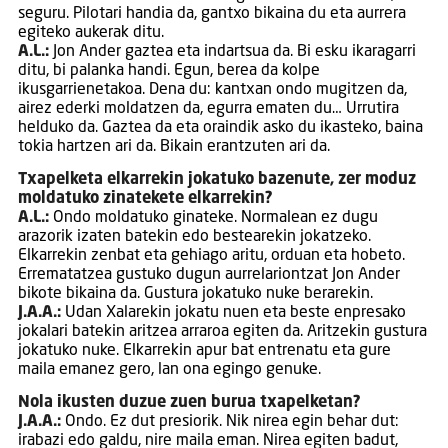
seguru. Pilotari handia da, gantxo bikaina du eta aurrera
egiteko aukerak ditu.
A.L.:
Jon Ander gaztea eta indartsua da. Bi esku ikaragarri
ditu, bi palanka handi. Egun, berea da kolpe
ikusgarrienetakoa. Dena du: kantxan ondo mugitzen da,
airez ederki moldatzen da, egurra ematen du… Urrutira
helduko da. Gaztea da eta oraindik asko du ikasteko, baina
tokia hartzen ari da. Bikain erantzuten ari da.
Txapelketa elkarrekin jokatuko bazenute, zer moduz
moldatuko zinatekete elkarrekin?
A.L.:
Ondo moldatuko ginateke. Normalean ez dugu
arazorik izaten batekin edo bestearekin jokatzeko.
Elkarrekin zenbat eta gehiago aritu, orduan eta hobeto.
Errematatzea gustuko dugun aurrelariontzat Jon Ander
bikote bikaina da. Gustura jokatuko nuke berarekin.
J.A.A.:
Udan Xalarekin jokatu nuen eta beste enpresako
jokalari batekin aritzea arraroa egiten da. Aritzekin gustura
jokatuko nuke. Elkarrekin apur bat entrenatu eta gure
maila emanez gero, lan ona egingo genuke.
Nola ikusten duzue zuen burua txapelketan?
J.A.A.:
Ondo. Ez dut presiorik. Nik nirea egin behar dut:
irabazi edo galdu, nire maila eman. Nirea egiten badut,