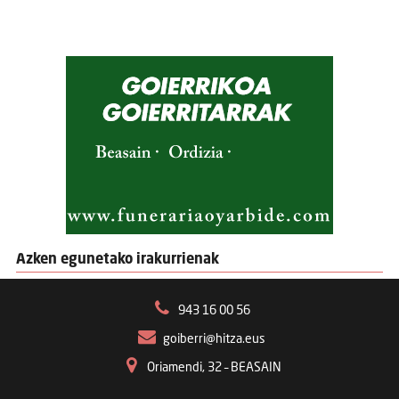
Azken egunetako irakurrienak
943 16 00 56
goiberri@hitza.eus
Oriamendi, 32 – BEASAIN