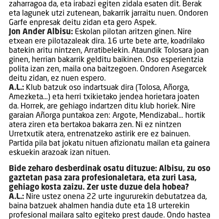
zaharragoa da, eta irabazi egiten zidala esaten dit. Berak
eta lagunek utzi zutenean, bakarrik jarraitu nuen. Ondoren
Garfe enpresak deitu zidan eta gero Aspek.
Jon Ander Albisu:
Eskolan pilotan aritzen ginen. Nire
etxean ere pilotazaleak dira. 16 urte bete arte, koadrilako
batekin aritu nintzen, Arratibelekin. Ataundik Tolosara joan
ginen, herrian bakarrik gelditu baikinen. Oso esperientzia
polita izan zen, maila ona baitzegoen. Ondoren Asegarcek
deitu zidan, ez nuen espero.
A.L.:
Klub batzuk oso indartsuak dira (Tolosa, Añorga,
Amezketa…) eta herri txikietako jendea horietara joaten
da. Horrek, are gehiago indartzen ditu klub horiek. Nire
garaian Añorga puntakoa zen: Argote, Mendizabal… hortik
atera ziren eta bertakoa bakarra zen. Ni ez nintzen
Urretxutik atera, entrenatzeko astirik ere ez bainuen.
Partida pila bat jokatu nituen afizionatu mailan eta gainera
eskuekin arazoak izan nituen.
Bide zeharo desberdinak osatu dituzue: Albisu, zu oso
gaztetan pasa zara profesionaletara, eta zuri Lasa,
gehiago kosta zaizu. Zer uste duzue dela hobea?
A.L.:
Nire ustez onena 22 urte ingururekin debutatzea da,
baina batzuek ahalmen handia dute eta 18 urterekin
profesional mailara salto egiteko prest daude. Ondo hastea