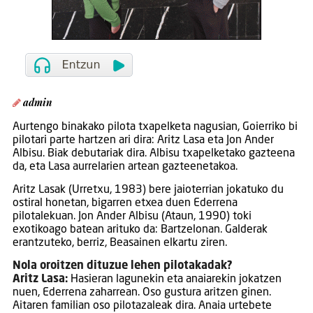
admin
Aurtengo binakako pilota txapelketa nagusian, Goierriko bi
pilotari parte hartzen ari dira: Aritz Lasa eta Jon Ander
Albisu. Biak debutariak dira. Albisu txapelketako gazteena
da, eta Lasa aurrelarien artean gazteenetakoa.
Aritz Lasak (Urretxu, 1983) bere jaioterrian jokatuko du
ostiral honetan, bigarren etxea duen Ederrena
pilotalekuan. Jon Ander Albisu (Ataun, 1990) toki
exotikoago batean arituko da: Bartzelonan. Galderak
erantzuteko, berriz, Beasainen elkartu ziren.
Nola oroitzen dituzue lehen pilotakadak?
Aritz Lasa:
Hasieran lagunekin eta anaiarekin jokatzen
nuen, Ederrena zaharrean. Oso gustura aritzen ginen.
Aitaren familian oso pilotazaleak dira. Anaia urtebete