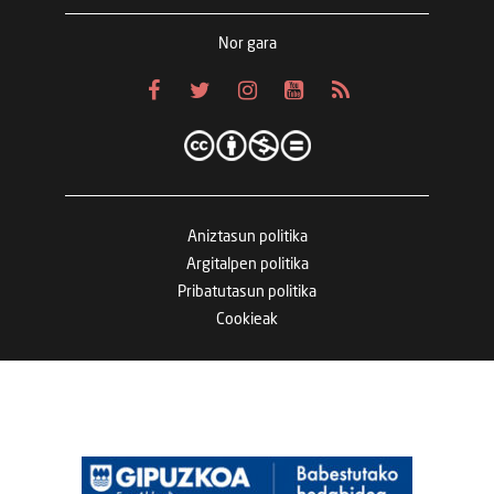
Nor gara
Aniztasun politika
Argitalpen politika
Pribatutasun politika
Cookieak