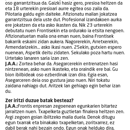
oso garrantzitsua da. Gaizki hasiz gero, presioa heltzen da
eta 18 urterekin presioari aurre egitea oso zaila da.
Pilotaria galdu egin daiteke. Afizionatu mailan jokatzea
garrantzitsua dela uste dut. Profesional izandakoen aurka
ere jokatzen da eta asko ikasten da. Nik 23 urterekin
debutatu nuen Frontisekin eta ordurako ia etsita nengoen.
Afizio­na­tuetan maila ona eman nuen, baina Frontisek
bakarrik eskaini zidan aukera. Nagorerekin, Arretxerekin,
Armendarizekin… asko ikasi nuen. 25ekin, gutxien espero
nuenean, Aspetik deitu zidaten. Sekulako poza hartu nuen.
Urtetako lanaren saria izan zen.
J.A.A.:
Zortea behar da. Asegarcerekin entrenatzen hasi
nintzenean, asko nuen ikasteko, eta oraindik ere bai. Gu
bion ibilbideak oso ezberdinak izan dira. Egia esan,
Asegarceren deia oso gustura jaso nuen. Niri tokatu
zaidana nahiago dut. Aritzek lan gehiago egin behar izan
du.
Zer iritzi duzue batak besteaz?
J.A.A.:
Frontis enpresan zegoenean egunkarien bitartez
jarraitzen nuen. Txapelketa guztietan finalera heltzen zen.
Argi zegoen goian ibiltzeko maila duela. Denok ditugu
egun txarrak eta binakako txapelketan, zoritxarrez, ez
dabil berak nahi bezain ondo. Egun onak helduko dira,