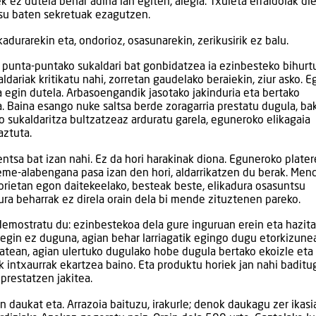
 ez dutela behar adina lan egiten, alegia. Txuleta erraldoiak di
etsu baten sekretuak ezagutzen.
adurarekin eta, ondorioz, osasunarekin, zerikusirik ez balu.
a punta-puntako sukaldari bat gonbidatzea ia ezinbesteko bihurt
dariak kritikatu nahi, zorretan gaudelako beraiekin, ziur asko. E
 egin dutela. Arbasoengandik jasotako jakinduria eta bertako
a. Baina esango nuke saltsa berde zoragarria prestatu dugula, ba
o sukaldaritza bultzatzeaz arduratu garela, eguneroko elikagaia
aztuta.
entsa bat izan nahi. Ez da hori harakinak diona. Eguneroko plate
seme-alabengana pasa izan den hori, aldarrikatzen du berak. Me
horietan egon daitekeelako, besteak beste, elikadura osasuntsu
dura beharrak ez direla orain dela bi mende zituztenen pareko.
 demostratu du: ezinbestekoa dela gure inguruan erein eta hazit
 egin ez duguna, agian behar larriagatik egingo dugu etorkizune
batean, agian ulertuko dugulako hobe dugula bertako ekoizle eta
tik intxaurrak ekartzea baino. Eta produktu horiek jan nahi baditu
prestatzen jakitea.
 daukat eta. Arrazoia baituzu, irakurle; denok daukagu zer ikasi