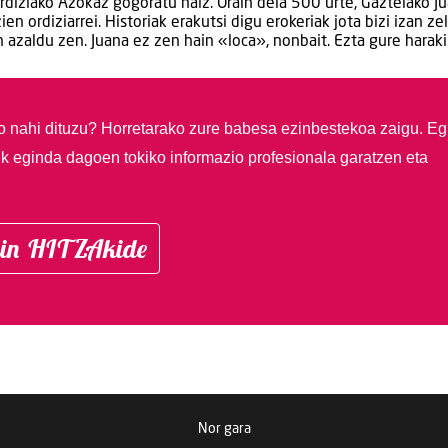
 Ordiziako Azokaz gogoratu naiz. Orain dela 500 urte, Gaztelako Ju
ordiziarrei. Historiak erakutsi digu erokeriak jota bizi izan ze
zaldu zen. Juana ez zen hain «loca», nonbait. Ezta gure haraki
so nahi dituzu?
Horretarako zure babesa ezinbestekoa zaigu. Eg
ik eginda dagoen tokiko informazio profesionala garatzen eta
in HITZAkide
Nor gara