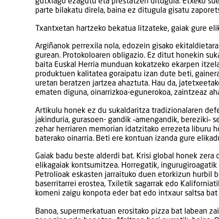
gutxiago ezagutu eta prestatzen ditugula. Etxeko suek
parte bilakatu direla, baina ez ditugula gisatu zapor
Txantxetan hartzeko bekatua litzateke, gaiak gure elik
Argiñanok perrexila nola, edozein gisako ekitaldietar
gurean. Protokoloaren obligazio. Ez ditut honekin sukal
baita Euskal Herria munduan kokatzeko ekarpen itzela
produktuen kalitatea goraipatu izan dute beti, gainer
uretan beratzen jartzea ahaztuta. Hau da, jatetxeetak
ematen diguna, oinarrizkoa-egunerokoa, zaintzeaz ah
Artikulu honek ez du sukaldaritza tradizionalaren def
jakinduria, gurasoen- gandik –amengandik, bereziki– 
zehar herriaren memorian idatzitako errezeta liburu 
baterako oinarria. Beti ere kontuan izanda gure elika
Gaiak badu beste alderdi bat. Krisi global honek zera
elikagaiak kontsumitzea. Horregatik, ingurugiroagatik
Petrolioak eskasten jarraituko duen etorkizun hurbil 
baserritarrei erostea, Txiletik sagarrak edo Kalifornia
komeni zaigu konpota eder bat edo intxaur saltsa bat 
Banoa, supermerkatuan erositako pizza bat labean zain