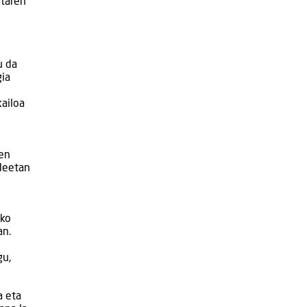
etaren
u da
gia
kailoa
ren
ndeetan
ako
an.
gu,
a eta