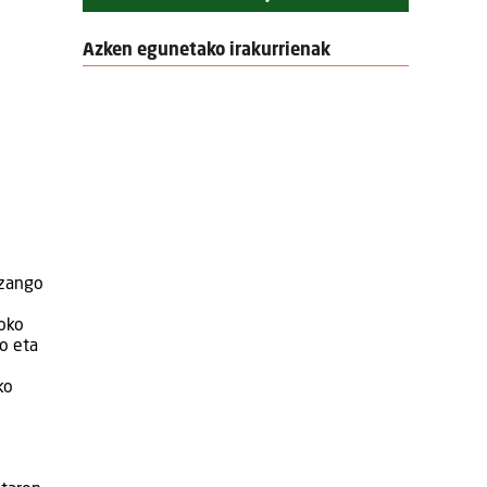
Azken egunetako irakurrienak
izango
zoko
ro eta
ko