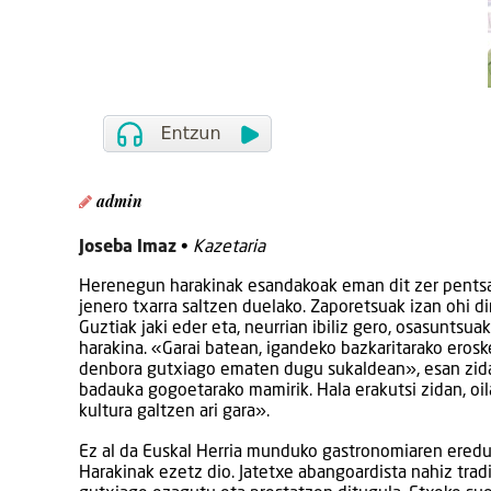
admin
Joseba Imaz
•
Kazetaria
Herenegun harakinak esandakoak eman dit zer pentsat
jenero txarra saltzen duelako. Zaporetsuak izan ohi d
Guztiak jaki eder eta, neurrian ibiliz gero, osasuntsu
harakina. «Garai batean, igandeko bazkaritarako erosk
denbora gutxiago ematen dugu sukaldean», esan zidan
badauka gogoetarako mamirik. Hala erakutsi zidan, oil
kultura galtzen ari gara».
Ez al da Euskal Herria munduko gastronomiaren eredu?
Harakinak ezetz dio. Jatetxe abangoardista nahiz tradi