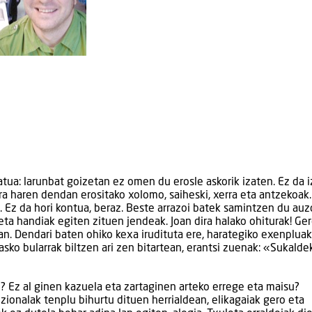
ua: larunbat goizetan ez omen du erosle askorik izaten. Ez da 
ira haren dendan erositako xolomo, saiheski, xerra eta antzekoak.
ak. Ez da hori kontua, beraz. Beste arrazoi batek samintzen du au
eta handiak egiten zituen jendeak. Joan dira halako ohiturak! Ge
. Dendari baten ohiko kexa irudituta ere, harategiko exenpluak
asko bularrak biltzen ari zen bitartean, erantsi zuenak: «Sukalde
 Ez al ginen kazuela eta zartaginen arteko errege eta maisu?
zionalak tenplu bihurtu dituen herrialdean, elikagaiak gero eta