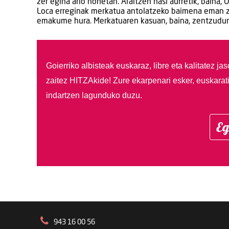
zer egina arlo honetan. Afaltzen hasi aurretik, baina,
Loca erreginak merkatua antolatzeko baimena eman zien 
emakume hura. Merkatuaren kasuan, baina, zentzudun a
Goierriko albisteak euskaraz, libre eta kalitatez ja
zaitez HITZAkide!
Zure ekarpenari esker, euskarat
indartzen lagunduko duzu.
Eg
943 16 00 56