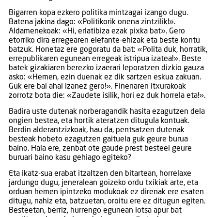
Bigarren kopa ezkero politika mintzagai izango dugu.
Batena jakina dago: «Politikorik onena zintzilik!».
Aldamenekoak: «Hi, erlatibiza ezak pixka bat». Gero
etorriko dira erregearen elefante-ehizak eta beste kontu
batzuk. Honetaz ere gogoratu da bat: «Polita duk, horratik,
errepublikaren egunean erregeak istripua izatea!». Beste
batek gizakiaren berezko izaerari leporatzen dizkio gauza
asko: «Hemen, ezin duenak ez dik sartzen eskua zakuan.
Guk ere bai ahal izanez gero!». Finenaren itxurakoak
zorrotz bota die: «Zaudete isilik, hori ez duk horrela eta!».
Badira uste dutenak norberagandik hasita ezagutzen dela
ongien bestea, eta hortik ateratzen ditugula kontuak.
Berdin alderantzizkoak, hau da, pentsatzen dutenak
besteak hobeto ezagutzen gaituela guk geure burua
baino. Hala ere, zenbat ote gaude prest besteei geure
buruari baino kasu gehiago egiteko?
Eta ikatz-sua erabat itzaltzen den bitartean, horrelaxe
jardungo dugu, jeneralean goizeko ordu txikiak arte, eta
orduan hemen ipintzeko modukoak ez direnak ere esaten
ditugu, nahiz eta, batzuetan, oroitu ere ez ditugun egiten.
Besteetan, berriz, hurrengo egunean lotsa apur bat