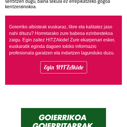
sentitzen dugu, baina sekula ez errepikatzeko gogoa
kentzerainokoa.
Goierriko albisteak euskaraz, libre eta kalitatez jaso
nahi dituzu?
Horretarako zure babesa ezinbestekoa
zaigu. Egin zaitez HITZAkide!
Zure ekarpenari esker,
euskaratik eginda dagoen tokiko informazio
profesionala garatzen eta indartzen lagunduko duzu.
Egin HITZAkide