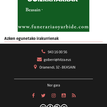
Azken egunetako irakurrienak
943 16 00 56
goiberri@hitza.eus
Oriamendi, 32 – BEASAIN
Nor gara