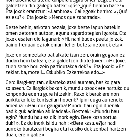
hori tabernako atetik kanpora begira omen zegoen eta
galdetzen dio gailego batek: «Jóse,¿qué tiempo hace?».
Eta Joxek erantzun: «Lambroa». Gailegoak berriro: «¿Qué
es esu?». Eta Joxek: «Menos que zaparrada».
Beste behin, askotan bezala, Joxe beste lagun batekin
omen zetorren autoan, eguna sagardotegian igarota. Eta
Joxek esaten dio lagunari: «Hi, nahi badek paeta jo zak,
baino frenuari ez iok eman, leher beteta netorrek eta».
Joxeren semeetako bat alkate izan zen, orain gogoan ez
dudan herri batean, eta galdetzen diote Joxeri: «Hi, Joxe,
zuen seme hori zein partidutakoa dek?». Eta Joxek: «Ez
zekiat, ba, moteil… Eskubiko Ezkerrekoa edo…»
Gero ilargi-argitan, elkarteko atari aurrean, hasiko gara
solasean. Ez ilargiak bakarrik, mundu osoak ere hartuko du
konpondu ederra gure hitzekin, Raxoik berak ere non
aurkituko luke kontseilari hoberik? Ipini dugu aurreneko
adreilua: «Hau duk gaugiroa! Mundu hau egin duenak
badik guk adinako abildadea!». Besteak: «Mundu hau
egin? Mundu hau ez dik inork egin. Bere kasa sortua
duk?». Ez du inork isildu nahi: «Bere kasa, e?Jar hadi
aurreko baratzeari begira eta ikusiko duk zenbat hartzen
duan, erein gabe».