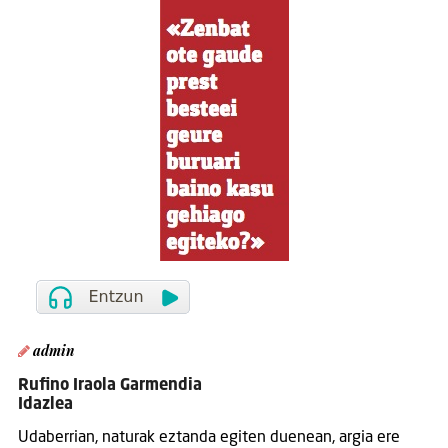
admin
Rufino Iraola Garmendia
Idazlea
Udaberrian, naturak eztanda egiten duenean, argia ere