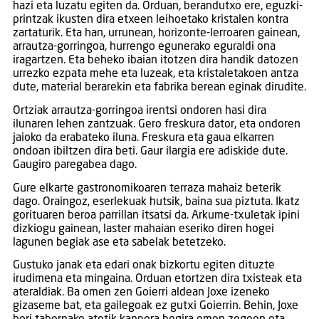
hazi eta luzatu egiten da. Orduan, berandutxo ere, eguzki-
printzak ikusten dira etxeen leihoetako kristalen kontra
zartaturik. Eta han, urrunean, horizonte-lerroaren gainean,
arrautza-gorringoa, hurrengo egunerako eguraldi ona
iragartzen. Eta beheko ibaian itotzen dira handik datozen
urrezko ezpata mehe eta luzeak, eta kristaletakoen antza
dute, material berarekin eta fabrika berean eginak dirudite.
Ortziak arrautza-gorringoa irentsi ondoren hasi dira
ilunaren lehen zantzuak. Gero freskura dator, eta ondoren
jaioko da erabateko iluna. Freskura eta gaua elkarren
ondoan ibiltzen dira beti. Gaur ilargia ere adiskide dute.
Gaugiro paregabea dago.
Gure elkarte gastronomikoaren terraza mahaiz beterik
dago. Oraingoz, eserlekuak hutsik, baina sua piztuta. Ikatz
gorituaren beroa parrillan itsatsi da. Arkume-txuletak ipini
dizkiogu gainean, laster mahaian eseriko diren hogei
lagunen begiak ase eta sabelak betetzeko.
Gustuko janak eta edari onak bizkortu egiten dituzte
irudimena eta mingaina. Orduan etortzen dira txisteak eta
ateraldiak. Ba omen zen Goierri aldean Joxe izeneko
gizaseme bat, eta gailegoak ez gutxi Goierrin. Behin, Joxe