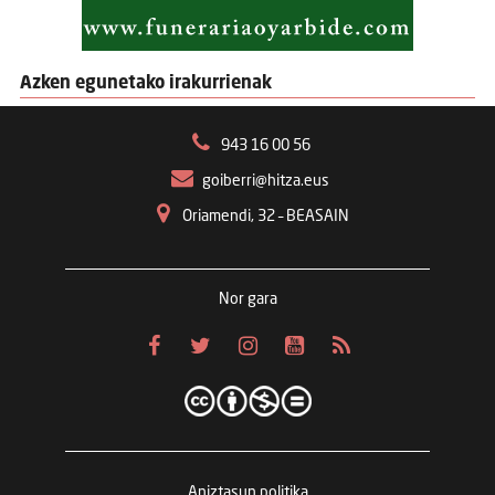
Azken egunetako irakurrienak
943 16 00 56
goiberri@hitza.eus
Oriamendi, 32 – BEASAIN
Nor gara
Aniztasun politika