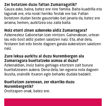
Zer botatzen duzu faltan Zumarragatik?
Gauza asko, baina, batez ere nire familia. Baita kuadrilla eta
lagunak ere, eta noski herriko festak ere bai. Faltan
botatzen dudan beste gauzetako bat janaria da, batez ere
arraina, hemen, aurkitzea oso zaila baita.
Noiz etorri zinen azkeneko aldiz Zumarragara?
Azkenezkoz Gabonetan izan nintzen. Gainerakoan, urtean
lau edo bost aldiz joaten saiatzen naiz. Eta, ahal dela,
festaren bat edo beste dagoen garaia aukeratzen saiatzen
naiz.
Zure lekua aurkitu al duzu Nurembergen ala
Zumarragara bueltatzeko asmoa al duzu?
Azkenaldian, inoiz baino gehiago etortzen zait burura
bueltatzearen aukera. Dena dela, lan egoera nola dagoen
ikusita, oraindik itxaron egin beharko dudala badakit.
Bueltatzen zarenean, zer ekarriko duzu
Nurembergetik?
Oroitzapen onak, batez ere.