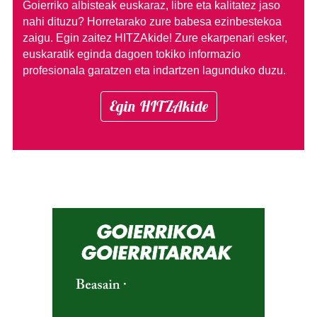
Goierriko albisteak euskaraz, libre eta kalitatez jaso
nahi dituzu?
Horretarako zure babesa ezinbestekoa
zaigu. Egin zaitez HITZAkide!
Zure ekarpenari esker,
euskaratik eginda dagoen tokiko informazio
profesionala garatzen eta indartzen lagunduko duzu.
Egin HITZAkide