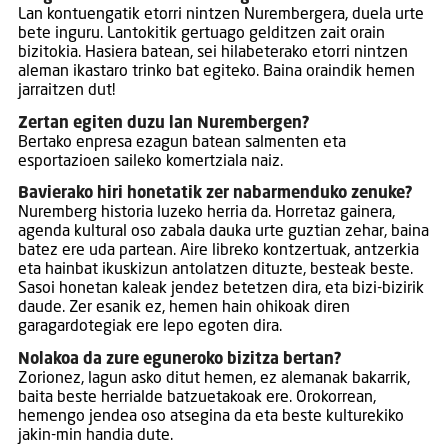
Lan kontuengatik etorri nintzen Nurembergera, duela urte
bete inguru. Lantokitik gertuago gelditzen zait orain
bizitokia. Hasiera batean, sei hilabeterako etorri nintzen
aleman ikastaro trinko bat egiteko. Baina oraindik hemen
jarraitzen dut!
Zertan egiten duzu lan Nurembergen?
Bertako enpresa ezagun batean salmenten eta
esportazioen saileko komertziala naiz.
Bavierako hiri honetatik zer nabarmenduko zenuke?
Nuremberg historia luzeko herria da. Horretaz gainera,
agenda kultural oso zabala dauka urte guztian zehar, baina
batez ere uda partean. Aire libreko kontzertuak, antzerkia
eta hainbat ikuskizun antolatzen dituzte, besteak beste.
Sasoi honetan kaleak jendez betetzen dira, eta bizi-bizirik
daude. Zer esanik ez, hemen hain ohikoak diren
garagardotegiak ere lepo egoten dira.
Nolakoa da zure eguneroko bizitza bertan?
Zorionez, lagun asko ditut hemen, ez alemanak bakarrik,
baita beste herrialde batzuetakoak ere. Orokorrean,
hemengo jendea oso atsegina da eta beste kulturekiko
jakin-min handia dute.