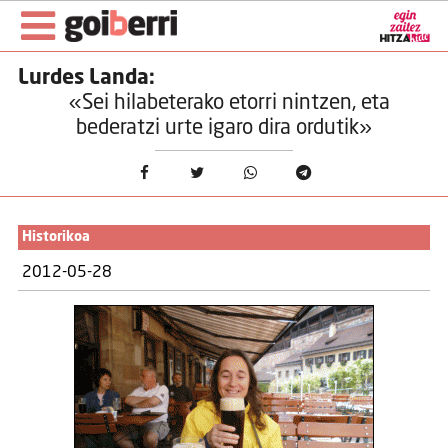
Lurdes Landa:
«Sei hilabeterako etorri nintzen, eta
bederatzi urte igaro dira ordutik»
Historikoa
2012-05-28