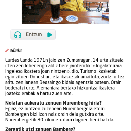
admin
Lurdes Landa 1971n jaio zen Zumarragan. 14 urte zituela
irten zen lehenengo aldiz bere jaioterritik: «Ingalaterrara,
ingelesa ikastera joan nintzen», dio. Turismo ikasketak
egin zituen Donostian, eta ikasketak amaituta, zortzi urtez
aritu zen lanean Beasaingo bidaia agentzia batean. Orain
bederatzi urte, Alemaniara bertako hizkuntza ikastera
joateko erabakia hartu zuen arte.
Nolatan aukeratu zenuen Nuremberg hiria?
Egiaz, ez nintzen zuzenean Nurembergera etorri.
Bambergen bizi izan naiz orain dela gutxira arte.
Nurembergetik 80 kilometrotara dagoen herri bat da.
Zergatik utzi zenuen Bamberg?