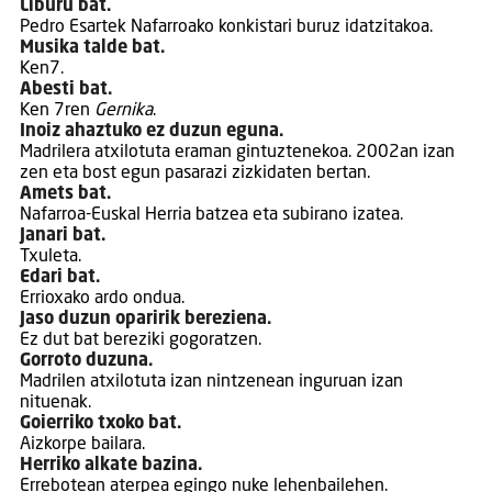
Liburu bat.
Pedro Esartek Nafarroako konkistari buruz idatzitakoa.
Musika talde bat.
Ken7.
Abesti bat.
Ken 7ren
Gernika
.
Inoiz ahaztuko ez duzun eguna.
Madrilera atxilotuta eraman gintuztenekoa. 2002an izan
zen eta bost egun pasarazi zizkidaten bertan.
Amets bat.
Nafarroa-Euskal Herria batzea eta subirano izatea.
Janari bat.
Txuleta.
Edari bat.
Errioxako ardo ondua.
Jaso duzun oparirik bereziena.
Ez dut bat bereziki gogoratzen.
Gorroto duzuna.
Madrilen atxilotuta izan nintzenean inguruan izan
nituenak.
Goierriko txoko bat.
Aizkorpe bailara.
Herriko alkate bazina.
Errebotean aterpea egingo nuke lehenbailehen.