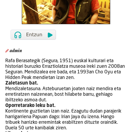
admin
Rafa Berasategik (Segura, 1951) euskal kulturari eta
historiari buruzko Erraztiolatza museoa ireki zuen 2008an
Seguran. Mendizalea ere bada, eta 1993an Cho Oyu eta
Hidden Peak mendietan izan zen.
Zaletasun bat.
Mendizaletasuna. Asteburuetan joaten naiz mendira eta
erretiratzen naizenean, bost hilabete barru, gehiago
ibiltzeko asmoa dut.
Oporretarako leku bat.
Kontinente guztietan izan naiz. Ezagutu dudan parajerik
harrigarriena Papuan dago: Irian Jaya du izena. Hango
tribuek harrizko erremintak erabiltzen dituzte oraindik.
Duela 50 urte kanibalak ziren.