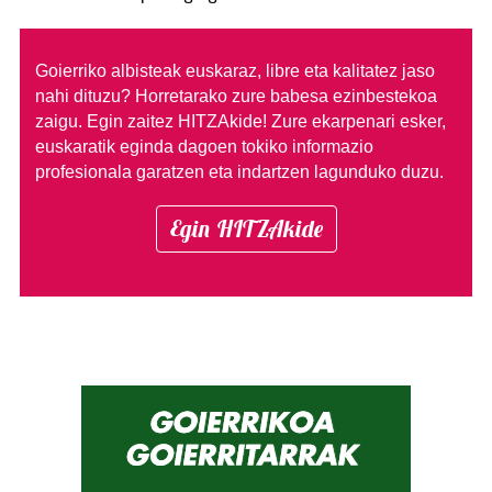
Goierriko albisteak euskaraz, libre eta kalitatez jaso
nahi dituzu?
Horretarako zure babesa ezinbestekoa
zaigu. Egin zaitez HITZAkide!
Zure ekarpenari esker,
euskaratik eginda dagoen tokiko informazio
profesionala garatzen eta indartzen lagunduko duzu.
Egin HITZAkide