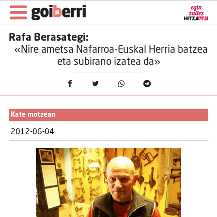
Rafa Berasategi:
«Nire ametsa Nafarroa-Euskal Herria batzea
eta subirano izatea da»
Kate motzean
2012-06-04