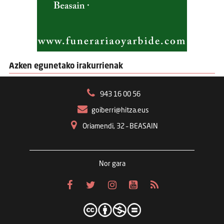
Azken egunetako irakurrienak
943 16 00 56
goiberri@hitza.eus
Oriamendi, 32 – BEASAIN
Nor gara