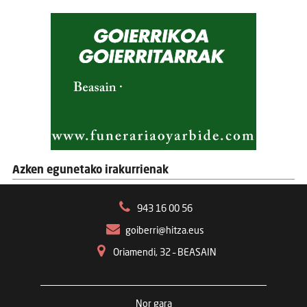
Azken egunetako irakurrienak
943 16 00 56
goiberri@hitza.eus
Oriamendi, 32 – BEASAIN
Nor gara