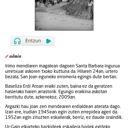
admin
Irimo mendiaren magalean dagoen Santa Barbara ingurua
urretxuar askoren txoko kuttuna da. Hilaren 24an, urtero
bezala, San Joan eguneko erromeria egingo dute bertan.
Baseliza Erdi Aroan eraiki zuten, baina ez da geratzen
hasierako haren arrastorik. Egungo eraikina askotan
berritutu dute, azkenekoz, 2009an.
Argazki hau joan zen mendearen erdialdean aterata dago.
Izan ere, irudian 1945ean egin zuten errepidea ageri da.
1952an egin zituzten eskailerak, berriz, ez daude oraindik.
Ur-Gain elkarteko bazkideek eskailera horiek egiteko