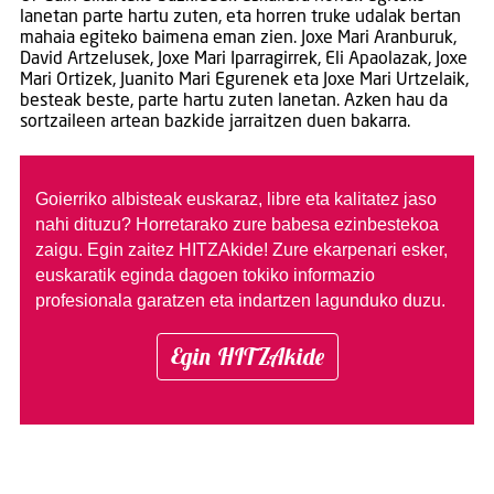
lanetan parte hartu zuten, eta horren truke udalak bertan
mahaia egiteko baimena eman zien. Joxe Mari Aranburuk,
David Artzelusek, Joxe Mari Iparragirrek, Eli Apaolazak, Joxe
Mari Ortizek, Juanito Mari Egurenek eta Joxe Mari Urtzelaik,
besteak beste, parte hartu zuten lanetan. Azken hau da
sortzaileen artean bazkide jarraitzen duen bakarra.
Goierriko albisteak euskaraz, libre eta kalitatez jaso
nahi dituzu?
Horretarako zure babesa ezinbestekoa
zaigu. Egin zaitez HITZAkide!
Zure ekarpenari esker,
euskaratik eginda dagoen tokiko informazio
profesionala garatzen eta indartzen lagunduko duzu.
Egin HITZAkide