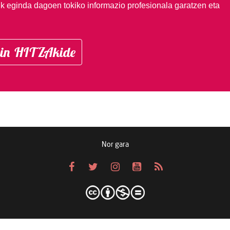
ik eginda dagoen tokiko informazio profesionala garatzen eta
in HITZAkide
Nor gara