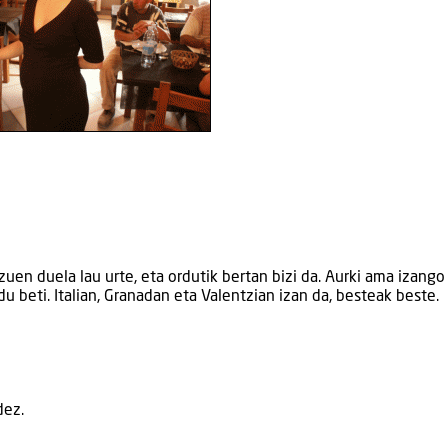
en duela lau urte, eta ordutik bertan bizi da. Aurki ama izango 
du beti. Italian, Granadan eta Valentzian izan da, besteak beste.
dez.