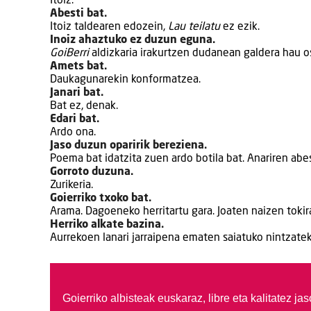
Itoiz.
Abesti bat.
Itoiz taldearen edozein,
Lau teilatu
ez ezik.
Inoiz ahaztuko ez duzun eguna.
GoiBerri
aldizkaria irakurtzen dudanean galdera hau os
Amets bat.
Daukagunarekin konformatzea.
Janari bat.
Bat ez, denak.
Edari bat.
Ardo ona.
Jaso duzun oparirik bereziena.
Poema bat idatzita zuen ardo botila bat. Anariren abe
Gorroto duzuna.
Zurikeria.
Goierriko txoko bat.
Arama. Dagoeneko herritartu gara. Joaten naizen tokir
Herriko alkate bazina.
Aurrekoen lanari jarraipena ematen saiatuko nintzateke
Goierriko albisteak euskaraz, libre eta kalitatez ja