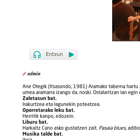
admin
Ane Otegik (Itsasondo, 1981) Aramako taberna hartu zu
umea aramarra izango da, noski. Ostalaritzan lan egin 
Zaletasun bat.
Irakurtzea eta lagunekin poteatzea.
Oporretarako leku bat.
Herritik kanpo, edozein.
Liburu bat.
Harkaitz Cano asko gustatzen zait.
Pasaia blues
, adibi
Musika talde bat.