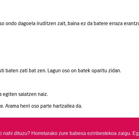
o ondo dagoela iruditzen zait, baina ez da batere erraza erantz
sti baten zati bat zen. Lagun oso on batek oparitu zidan.
a egiten saiatzen naiz.
. Arama herri oso parte hartzailea da.
so nahi dituzu?
Horretarako zure babesa ezinbestekoa zaigu. Eg