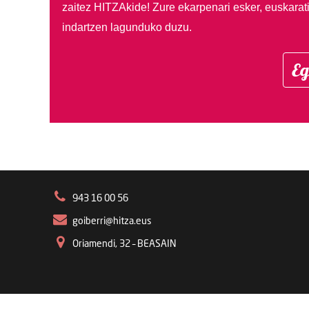
zaitez HITZAkide!
Zure ekarpenari esker, euskarat
indartzen lagunduko duzu.
Eg
943 16 00 56
goiberri@hitza.eus
Oriamendi, 32 – BEASAIN