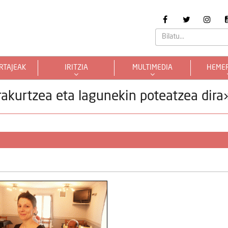
RTAJEAK
IRITZIA
MULTIMEDIA
HEME
akurtzea eta lagunekin poteatzea dira