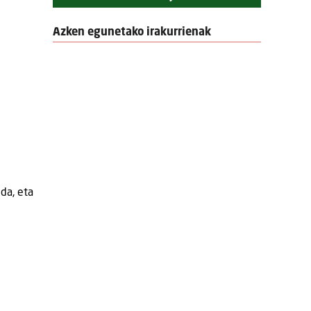
Azken egunetako irakurrienak
da, eta