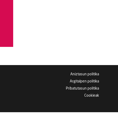
Aniztasun politika
Argitalpen politika
Pribatutasun politika
Cookieak