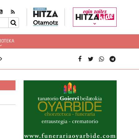
egin zaitez
ROTEKA
»